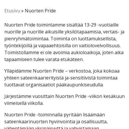
Etusivu
»
Nuorten Pride
Nuorten Pride toimintamme sisältää 13-29 -vuotiaille
nuorille ja nuorille aikuisille yksilötapaamisia, vertais- ja
pienryhmätoimintaa. Toiminta on luottamuksellista,
työntekijöillä ja vapaaehtoisilla on vaitiolovelvollisuus.
Toimistollamme ei ole avoimia aukioloaikoja, joten aika
tapaamiseen tulee varata etukäteen.
Ylläpidämme Nuorten Pride – verkostoa, joka kokoaa
yhteen sateenkaarierityistä ja-sensitiivistä toimintaa
tuottavat organisaatiot pääkaupunkiseudulla.
Järjestämme vuosittain Nuorten Pride -viikon kesäkuun
viimeisellä viikolla.
Nuorten Pride -toiminnalla pyritään lisäämään
sateenkaarinuorten hyvinvointia ja osallisuutta,
vähentämään yksinäisyyttä ja vahvistamaan