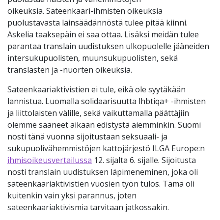
oikeuksia.
Sateenkaari-ihmisten oikeuksia
puolustavasta lainsäädännöstä tulee pitää kiinni.
Askelia taaksepäin ei saa ottaa. Lisäksi meidän tulee
parantaa translain uudistuksen ulkopuolelle jääneiden
intersukupuolisten, muunsukupuolisten, sekä
translasten ja -nuorten oikeuksia.
Sateenkaariaktivistien ei tule, eikä ole syytäkään
lannistua. Luomalla solidaarisuutta lhbtiqa+ -ihmisten
ja liittolaisten välille, sekä vaikuttamalla päättäjiin
olemme saaneet aikaan edistystä aiemminkin. Suomi
nosti tänä vuonna sijoitustaan seksuaali- ja
sukupuolivähemmistöjen kattojärjestö ILGA Europe:n
ihmisoikeusvertailussa
12. sijalta 6. sijalle. Sijoitusta
nosti translain uudistuksen läpimeneminen, joka oli
sateenkaariaktivistien vuosien työn tulos. Tämä oli
kuitenkin vain yksi parannus, joten
sateenkaariaktivismia tarvitaan jatkossakin.