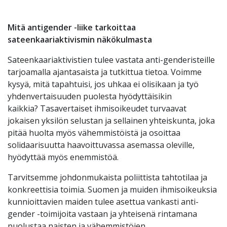
Mitä antigender -liike tarkoittaa
sateenkaariaktivismin näkökulmasta
Sateenkaariaktivistien tulee vastata anti-genderisteille
tarjoamalla ajantasaista ja tutkittua tietoa. Voimme
kysyä, mitä tapahtuisi, jos uhkaa ei olisikaan ja työ
yhdenvertaisuuden puolesta hyödyttäisikin
kaikkia?
Tasavertaiset ihmisoikeudet turvaavat
jokaisen yksilön selustan ja sellainen yhteiskunta, joka
pitää huolta myös vähemmistöistä ja osoittaa
solidaarisuutta haavoittuvassa asemassa oleville,
hyödyttää myös enemmistöä.
Tarvitsemme johdonmukaista poliittista tahtotilaa ja
konkreettisia toimia. Suomen ja muiden ihmisoikeuksia
kunnioittavien maiden tulee asettua vankasti anti-
gender -toimijoita vastaan ja yhteisenä rintamana
puolustaa naisten ja vähemmistöjen