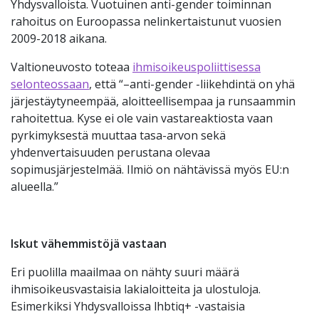
Yhdysvalloista. Vuotuinen anti-gender toiminnan
rahoitus on Euroopassa nelinkertaistunut vuosien
2009-2018 aikana.
Valtioneuvosto toteaa
ihmisoikeuspoliittisessa
selonteossaan
, että “–anti-gender -liikehdintä on yhä
järjestäytyneempää, aloitteellisempaa ja runsaammin
rahoitettua. Kyse ei ole vain vastareaktiosta vaan
pyrkimyksestä muuttaa tasa-arvon sekä
yhdenvertaisuuden perustana olevaa
sopimusjärjestelmää. Ilmiö on nähtävissä myös EU:n
alueella.”
Iskut vähemmistöjä vastaan
Eri puolilla maailmaa on nähty suuri määrä
ihmisoikeusvastaisia lakialoitteita ja ulostuloja.
Esimerkiksi Yhdysvalloissa lhbtiq+ -vastaisia