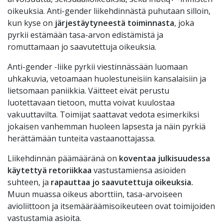
oikeuksia. Anti-gender liikehdinnästä puhutaan silloin,
kun kyse on
järjestäytyneestä toiminnasta
, joka
pyrkii estämään tasa-arvon edistämistä ja
romuttamaan jo saavutettuja oikeuksia.
Anti-gender -liike pyrkii viestinnässään luomaan
uhkakuvia, vetoamaan huolestuneisiin kansalaisiin ja
lietsomaan paniikkia. Väitteet eivät perustu
luotettavaan tietoon, mutta voivat kuulostaa
vakuuttavilta. Toimijat saattavat vedota esimerkiksi
jokaisen vanhemman huoleen lapsesta ja näin pyrkiä
herättämään tunteita vastaanottajassa.
Liikehdinnän päämääränä on
koventaa julkisuudessa
käytettyä
retoriikkaa
vastustamiensa asioiden
suhteen, ja
rapauttaa jo saavutettuja oikeuksia.
Muun muassa oikeus aborttiin, tasa-arvoiseen
avioliittoon ja itsemääräämisoikeuteen ovat toimijoiden
vastustamia asioita.