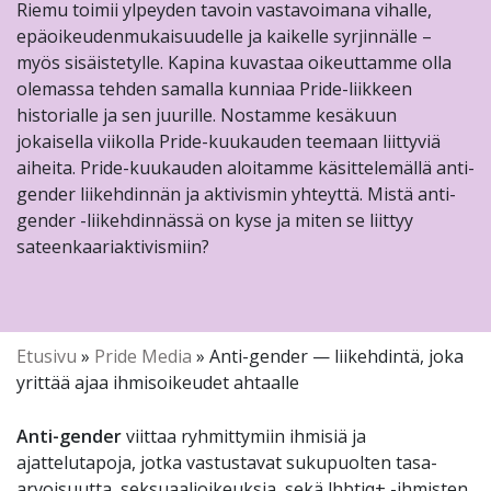
Riemu toimii ylpeyden tavoin vastavoimana vihalle,
epäoikeudenmukaisuudelle ja kaikelle syrjinnälle –
myös sisäistetylle. Kapina kuvastaa oikeuttamme olla
olemassa tehden samalla kunniaa Pride-liikkeen
historialle ja sen juurille. Nostamme kesäkuun
jokaisella viikolla Pride-kuukauden teemaan liittyviä
aiheita. Pride-kuukauden aloitamme käsittelemällä anti-
gender liikehdinnän ja aktivismin yhteyttä. Mistä anti-
gender -liikehdinnässä on kyse ja miten se liittyy
sateenkaariaktivismiin?
Etusivu
»
Pride Media
»
Anti-gender — liikehdintä, joka
yrittää ajaa ihmisoikeudet ahtaalle
Anti-gender
viittaa ryhmittymiin ihmisiä ja
ajattelutapoja, jotka vastustavat sukupuolten tasa-
arvoisuutta, seksuaalioikeuksia, sekä lhbtiq+ -ihmisten