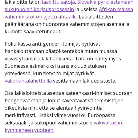
lakialoitteita on
laadittu satoja
,
Slovakia pyrki estämään
sukupuolen korjausprosessin
ja useissa
Afrikan maissa
vähemmistöt on ajettu ahtaalle
. Lakialoitteiden
päämääränä on huonontaa vähemmistöjen asemaa ja
kumota saavutetut edut.
Politiikassa anti-gender -toimijat pyrkivät
hankaloittamaan päätöksentekoa muun muassa
viivästyttämällä lakihankkeita. Tätä on nähty myös
Suomessa esimerkiksi translakiuudistuksen
yhteydessä, kun tietyt toimijat pyrkivät
valiokuntalähetteillä
vesittämään lakiuudistusta.
Osa lakialoitteista asettaa sateenkaari-ihmiset suoraan
hengenvaaraan ja loput kaventavat vähemmistöjen
oikeuksia niin, että se alentaa hyvinvointia
merkittävästi. Lisäksi viime vuosi oli Euroopassa
seksuaali- ja sukupuolivähemmistöille
väkivaltaisin
kymmeneen vuoteen.