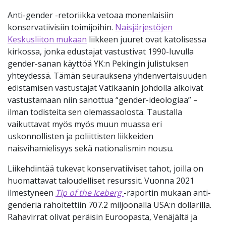
Anti-gender -retoriikka vetoaa monenlaisiin
konservatiivisiin toimijoihin.
Naisjärjestöjen
Keskusliiton mukaan
liikkeen juuret ovat katolisessa
kirkossa, jonka edustajat vastustivat 1990-luvulla
gender-sanan käyttöä YK:n Pekingin julistuksen
yhteydessä. Tämän seurauksena yhdenvertaisuuden
edistämisen vastustajat Vatikaanin johdolla alkoivat
vastustamaan niin sanottua “gender-ideologiaa” –
ilman todisteita sen olemassaolosta. Taustalla
vaikuttavat myös myös muun muassa eri
uskonnollisten ja poliittisten liikkeiden
naisvihamielisyys sekä nationalismin nousu.
Liikehdintää tukevat konservatiiviset tahot, joilla on
huomattavat taloudelliset resurssit. Vuonna 2021
ilmestyneen
Tip of the Iceberg
-raportin mukaan anti-
genderiä rahoitettiin 707.2 miljoonalla USA:n dollarilla.
Rahavirrat olivat peräisin Euroopasta, Venäjältä ja