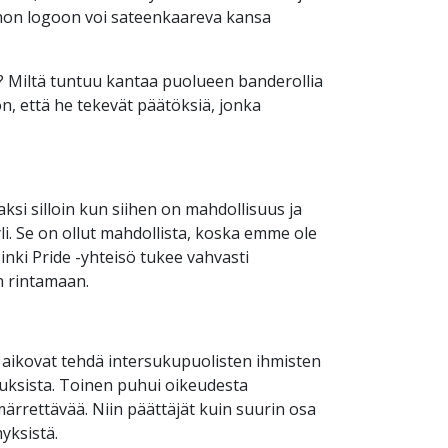
ohon logoon voi sateenkaareva kansa
? Miltä tuntuu kantaa puolueen banderollia
n, että he tekevät päätöksiä, jonka
aksi silloin kun siihen on mahdollisuus ja
li. Se on ollut mahdollista, koska emme ole
sinki Pride -yhteisö tukee vahvasti
n rintamaan.
t aikovat tehdä intersukupuolisten ihmisten
uksista. Toinen puhui oikeudesta
rrettävää. Niin päättäjät kuin suurin osa
yksistä.