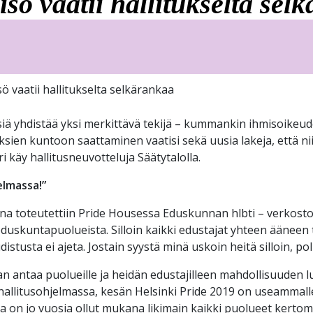
isö vaatii hallitukselta sel
sö vaatii hallitukselta selkärankaa
misiä yhdistää yksi merkittävä tekijä – kummankin ihmisoi
ien kuntoon saattaminen vaatisi sekä uusia lakeja, että n
i käy hallitusneuvotteluja Säätytalolla.
jelmassa!”
ana toteutettiin Pride Housessa Eduskunnan hlbti – verkosto
duskuntapuolueista. Silloin kaikki edustajat yhteen ääneen 
istusta ei ajeta. Jostain syystä minä uskoin heitä silloin, po
an antaa puolueille ja heidän edustajilleen mahdollisuuden 
e hallitusohjelmassa, kesän Helsinki Pride 2019 on useammal
a on jo vuosia ollut mukana likimain kaikki puolueet kerto