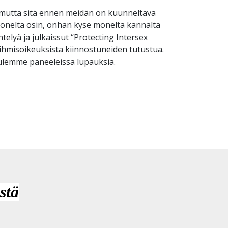
– mutta sitä ennen meidän on kuunneltava
monelta osin, onhan kyse monelta kannalta
telyä ja julkaissut “Protecting Intersex
n ihmisoikeuksista kiinnostuneiden tutustua.
uulemme paneeleissa lupauksia.
stä