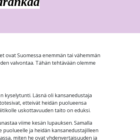
kärankaa
keudet ovat Suomessa enemmän tai vähemmän
iiden valvontaa. Tähän tehtävään olemme
n kyselytunti. Läsnä oli kansanedustaja
totesivat, etteivät heidän puolueensa
liitikolle uskottavuuden taito on eduksi.
lunastaa viime kesän lupauksen. Samalla
le puolueelle ja heidän kansanedustajilleen
massa, miten he ovat yhdenvertaisuuden ja