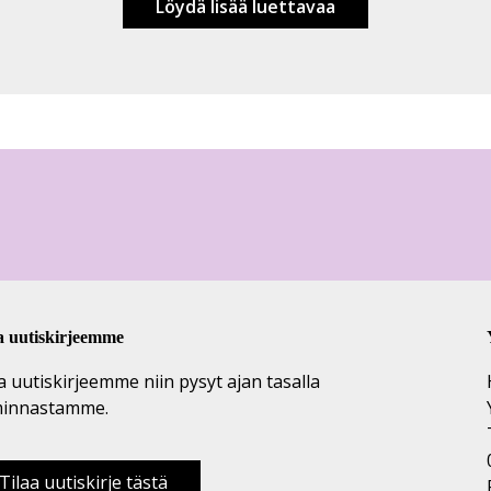
Löydä lisää luettavaa
a uutiskirjeemme
a uutiskirjeemme niin pysyt ajan tasalla
minnastamme.
Tilaa uutiskirje tästä