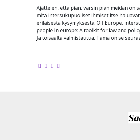
Ajattelen, että pian, varsin pian meidän o
mitä intersukupuoliset ihmiset itse haluav
erilaisesta kysymyksestä. OII Europe, inters
people In europe: A toolkit for law and poli
Ja toisaalta valmistautua. Tämä on se seura
Sa