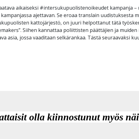
n saatava aikaiseksi #intersukupuolistenoikeudet kampanja 
at kampanjassa ajettavan. Se eroaa translain uudistuksesta 
ukupuolisten kattojärjestö, on juuri helpottanut tätä työsken
cymakers”. Siihen kannattaa poliittisten päättäjien ja muide
ava asia, jossa vaaditaan selkärankaa. Tästä seuraavaksi k
attaisit olla kiinnostunut myös näi