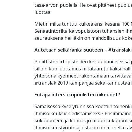
tasa-arvon puolella. He ovat pitäneet puol
luottaa.
Mietin miltä tuntuu kulkea ensi kesänä 100
Senaatintorilta Kaivopuistoon tuhansien ihm
seurauksena heilläkin on mahdollisuus koke
Autetaan selkärankaisuuteen – #translak
Poliittisten irtopisteiden keruu paneeleissa 
silloin kun luottamus mitataan. Jo kaksi hal
yhteisönä kyenneet rakentamaan tarvittavaa pa
#translaki2019 kampanjaa sekä kannustaa k
Entäpä intersukupuolisten oikeudet?
Samaisessa kyselytunnissa koettiin toinenkin
ihmisoikeuksien edistämiseksi? Ensimmäinen
sukupuoleen ja kolmas jo muun sukupuolisis
ihmisoikeustyöntekijöistäkin on monella ta