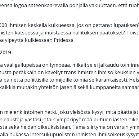
ueensa logoa sateenkaarevalla pohjalla vakuuttaen, että tu
 000 ihmisen keskellä kulkueessa, jos on pettänyt lupauksen
isten katsoessa ja muistaessa hallituksen päätökset? Toivo
a ylpeyttä kulkiessaan Pridessä.
i2019
ja vaaligallupeissa on tympeää, mikäli se ei jalkaudu toiminn
litusta peräkkäin on kävellyt transihmisten ihmisoikeuksien y
inetta poliittisille toimijoille toimia selkärankaisesti. Hel
aikkia muitakin yhteisön jäseniä sekä kumppaneita samaa
 mielenkiintoinen hetki. Joku yleisöstä kysyi, mitä päättäjä
 edustaja vastasi jotain ympäripyöreää puhuen lasten oike
ta sekä heidän oikeuksistaan. Tämä siirtymä on varsin ymmä
valla hukassa intersukupuolisten ihmisten ihmisoikeuskysym