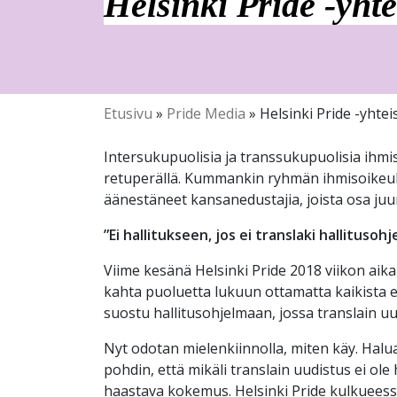
Helsinki Pride -yhte
Etusivu
»
Pride Media
»
Helsinki Pride -yhtei
Intersukupuolisia ja transsukupuolisia ih
retuperällä. Kummankin ryhmän ihmisoikeuks
äänestäneet kansanedustajia, joista osa juur
”Ei hallitukseen, jos ei translaki hallitusoh
Viime kesänä Helsinki Pride 2018 viikon aik
kahta puoluetta lukuun ottamatta kaikista e
suostu hallitusohjelmaan, jossa translain uud
Nyt odotan mielenkiinnolla, miten käy. Halu
pohdin, että mikäli translain uudistus ei ol
haastava kokemus. Helsinki Pride kulkueess