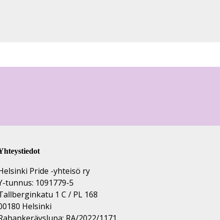
Yhteystiedot
Helsinki Pride -yhteisö ry
Y-tunnus: 1091779-5
Tallberginkatu 1 C / PL 168
00180 Helsinki
Rahankeräyslupa: RA/2022/1171