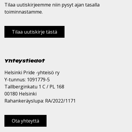
Tilaa uutiskirjeemme niin pysyt ajan tasalla
toiminnastamme.
Tilaa uutiskirje tästä
Yhteystiedot
Helsinki Pride -yhteisö ry
Y-tunnus: 1091779-5
Tallberginkatu 1 C / PL 168
00180 Helsinki
Rahankeräyslupa: RA/2022/1171
Ota yhteyttä