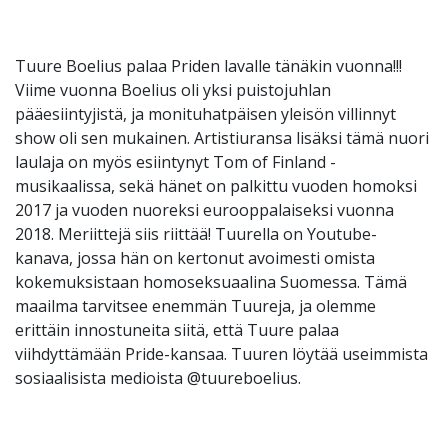
Tuure Boelius palaa Priden lavalle tänäkin vuonna!!!
Viime vuonna Boelius oli yksi puistojuhlan
pääesiintyjistä, ja monituhatpäisen yleisön villinnyt
show oli sen mukainen. Artistiuransa lisäksi tämä nuori
laulaja on myös esiintynyt Tom of Finland -
musikaalissa, sekä hänet on palkittu vuoden homoksi
2017 ja vuoden nuoreksi eurooppalaiseksi vuonna
2018. Meriittejä siis riittää! Tuurella on Youtube-
kanava, jossa hän on kertonut avoimesti omista
kokemuksistaan homoseksuaalina Suomessa. Tämä
maailma tarvitsee enemmän Tuureja, ja olemme
erittäin innostuneita siitä, että Tuure palaa
viihdyttämään Pride-kansaa. Tuuren löytää useimmista
sosiaalisista medioista @tuureboelius.