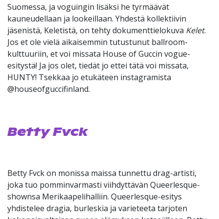
Suomessa, ja voguingin lisäksi he tyrmäävät
kauneudellaan ja lookeillaan. Yhdestä kollektiivin
jäsenistä, Keletistä, on tehty dokumenttielokuva
Kelet
.
Jos et ole vielä aikaisemmin tutustunut ballroom-
kulttuuriin, et voi missata House of Guccin vogue-
esitystä! Ja jos olet, tiedät jo ettei tätä voi missata,
HUNTY! Tsekkaa jo etukäteen instagramista
@houseofguccifinland.
Betty Fvck
Betty Fvck on monissa maissa tunnettu drag-artisti,
joka tuo pomminvarmasti viihdyttävän Queerlesque-
shownsa Merikaapelihalliin. Queerlesque-esitys
yhdistelee dragia, burleskia ja varieteeta tarjoten