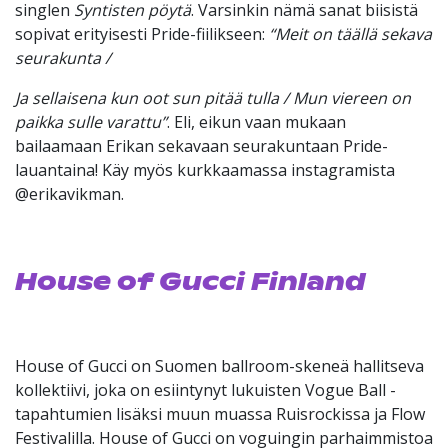
singlen
Syntisten pöytä
. Varsinkin nämä sanat biisistä
sopivat erityisesti Pride-fiilikseen:
“
Meit on täällä sekava
seurakunta /
Ja sellaisena kun oot sun pitää tulla / Mun viereen on
paikka sulle varattu”
. Eli, eikun vaan mukaan
bailaamaan Erikan sekavaan seurakuntaan Pride-
lauantaina! Käy myös kurkkaamassa instagramista
@erikavikman.
House of Gucci Finland
House of Gucci on Suomen ballroom-skeneä hallitseva
kollektiivi, joka on esiintynyt lukuisten Vogue Ball -
tapahtumien lisäksi muun muassa Ruisrockissa ja Flow
Festivalilla. House of Gucci on voguingin parhaimmistoa