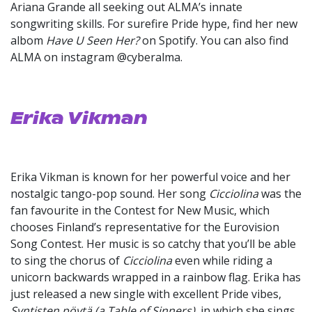
Ariana Grande all seeking out ALMA’s innate
songwriting skills. For surefire Pride hype, find her new
albom
Have U Seen Her?
on Spotify. You can also find
ALMA on instagram @cyberalma.
Erika Vikman
Erika Vikman is known for her powerful voice and her
nostalgic tango-pop sound. Her song
Cicciolina
was the
fan favourite in the Contest for New Music, which
chooses Finland’s representative for the Eurovision
Song Contest. Her music is so catchy that you’ll be able
to sing the chorus of
Cicciolina
even while riding a
unicorn backwards wrapped in a rainbow flag. Erika has
just released a new single with excellent Pride vibes,
Syntisten pöytä (a Table of Sinners)
, in which she sings