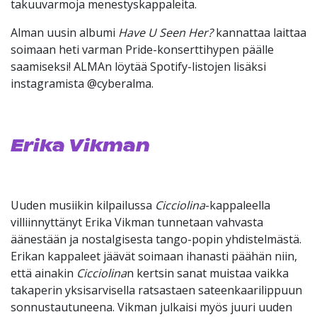
takuuvarmoja menestyskappaleita.
Alman uusin albumi
Have U Seen Her?
kannattaa laittaa
soimaan heti varman Pride-konserttihypen päälle
saamiseksi! ALMAn löytää Spotify-listojen lisäksi
instagramista @cyberalma.
Erika Vikman
Uuden musiikin kilpailussa
Cicciolina
-kappaleella
villiinnyttänyt Erika Vikman tunnetaan vahvasta
äänestään ja nostalgisesta tango-popin yhdistelmästä.
Erikan kappaleet jäävät soimaan ihanasti päähän niin,
että ainakin
Cicciolina
n kertsin sanat muistaa vaikka
takaperin yksisarvisella ratsastaen sateenkaarilippuun
sonnustautuneena. Vikman julkaisi myös juuri uuden