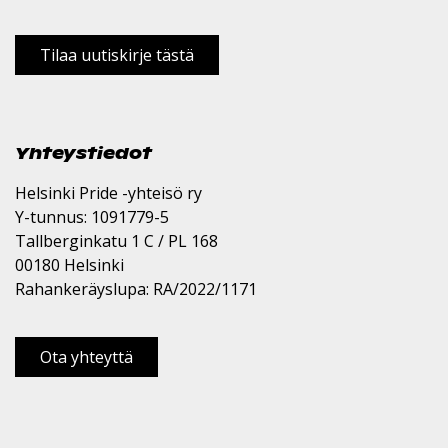
Tilaa uutiskirje tästä
Yhteystiedot
Helsinki Pride -yhteisö ry
Y-tunnus: 1091779-5
Tallberginkatu 1 C / PL 168
00180 Helsinki
Rahankeräyslupa: RA/2022/1171
Ota yhteyttä