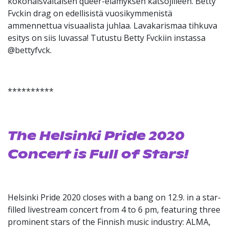
kokonaisvaltaisen queer-elämyksen katsojilleen. Betty
Fvckin drag on edellisistä vuosikymmenistä
ammennettua visuaalista juhlaa. Lavakarismaa tihkuva
esitys on siis luvassa! Tutustu Betty Fvckiin instassa
@bettyfvck.
**********
The Helsinki Pride 2020
Concert is Full of Stars!
Helsinki Pride 2020 closes with a bang on 12.9. in a star-
filled livestream concert from 4 to 6 pm, featuring three
prominent stars of the Finnish music industry: ALMA,