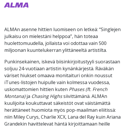
ALMA
ALMAn asenne hittien luomiseen on letkeä: “Singlejen
julkaisu on mielestäni helppoa”, hän toteaa
huolettomuudella, jollaista voi odottaa vain 500
miljoonan kuuntelukerran ylittäneeltä artistilta.
Punkinsekainen, iskevä biisinkirjoitustyyli suorastaan
soljuu 24-vuotiaan artistin kynänkärjestä. Räväkän
väriset hiukset omaava monitaituri onkin noussut
iTunes-listojen huipulle vain kolmessa vuodessa,
uskomattomien hittien kuten
Phases (ft. French
Montana)
ja
Chasing Highs
siivittämänä. ALMAn
kuulijoita koukuttavat säkeistöt ovat väistämättä
herättäneet huomiota myös pop-maailman eliitissä:
niin Miley Curys, Charlie XCX, Lana del Ray kuin Ariana
Grandekin havittelevat häntä kirjoittamaan heille