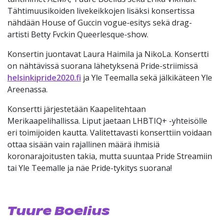
Tähtimuusikoiden livekeikkojen lisäksi konsertissa
nähdään House of Guccin vogue-esitys sekä drag-
artisti Betty Fvckin Queerlesque-show.
Konsertin juontavat Laura Haimila ja NikoLa. Konsertti
on nähtävissä suorana lähetyksenä Pride-striimissä
helsinkipride2020.fi
ja Yle Teemalla sekä jälkikäteen Yle
Areenassa.
Konsertti järjestetään Kaapelitehtaan
Merikaapelihallissa. Liput jaetaan LHBTIQ+ -yhteisölle
eri toimijoiden kautta. Valitettavasti konserttiin voidaan
ottaa sisään vain rajallinen määrä ihmisiä
koronarajoitusten takia, mutta suuntaa Pride Streamiin
tai Yle Teemalle ja näe Pride-tykitys suorana!
Tuure Boelius