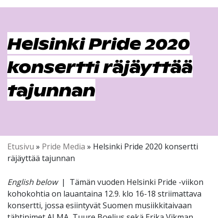
Helsinki Pride 2020
konsertti räjäyttää
tajunnan
Etusivu
»
Pride Media
»
Helsinki Pride 2020 konsertti
räjäyttää tajunnan
English below
| Tämän vuoden Helsinki Pride -viikon
kohokohtia on lauantaina 12.9. klo 16-18 striimattava
konsertti, jossa esiintyvät Suomen musiikkitaivaan
tähtinimet ALMA, Tuure Boelius sekä Erika Vikman.