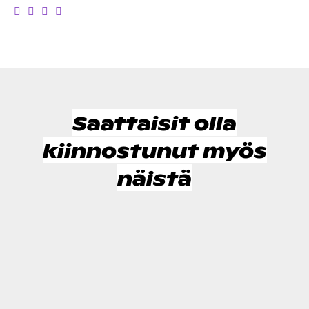
Saattaisit olla
kiinnostunut myös
näistä