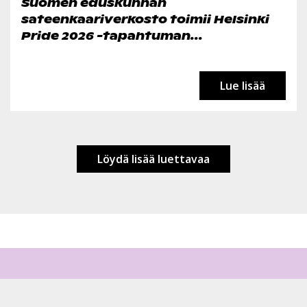
Suomen eduskunnan
sateenkaariverkosto toimii Helsinki
Pride 2026 -tapahtuman...
Lue lisää
Löydä lisää luettavaa