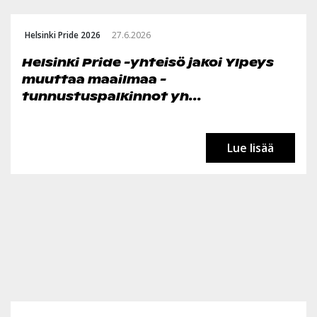
Helsinki Pride 2026
27.6.2026
Helsinki Pride -yhteisö jakoi Ylpeys
muuttaa maailmaa -
tunnustuspalkinnot yh...
Lue lisää