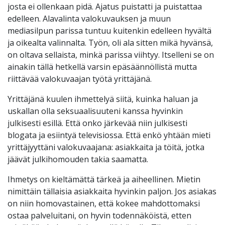
josta ei ollenkaan pidä. Ajatus puistatti ja puistattaa
edelleen. Alavalinta valokuvauksen ja muun
mediasilpun parissa tuntuu kuitenkin edelleen hyvältä
ja oikealta valinnalta. Työn, oli ala sitten mikä hyvänsä,
on oltava sellaista, minkä parissa viihtyy. Itselleni se on
ainakin tällä hetkellä varsin epäsäännöllistä mutta
riittävää valokuvaajan työtä yrittäjänä.
Yrittäjänä kuulen ihmettelyä siitä, kuinka haluan ja
uskallan olla seksuaalisuuteni kanssa hyvinkin
julkisesti esillä. Että onko järkevää niin julkisesti
blogata ja esiintyä televisiossa. Että enkö yhtään mieti
yrittäjyyttäni valokuvaajana: asiakkaita ja töitä, jotka
jäävät julkihomouden takia saamatta.
Ihmetys on kieltämättä tärkeä ja aiheellinen. Mietin
nimittäin tällaisia asiakkaita hyvinkin paljon. Jos asiakas
on niin homovastainen, että kokee mahdottomaksi
ostaa palveluitani, on hyvin todennäköistä, etten