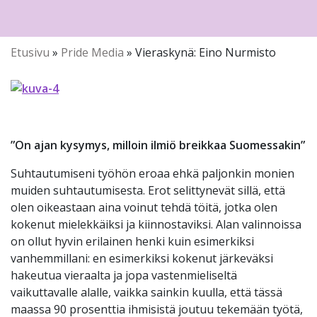
Etusivu
»
Pride Media
»
Vieraskynä: Eino Nurmisto
”On ajan kysymys, milloin ilmiö breikkaa Suomessakin”
Suhtautumiseni työhön eroaa ehkä paljonkin monien
muiden suhtautumisesta. Erot selittynevät sillä, että
olen oikeastaan aina voinut tehdä töitä, jotka olen
kokenut mielekkäiksi ja kiinnostaviksi. Alan valinnoissa
on ollut hyvin erilainen henki kuin esimerkiksi
vanhemmillani: en esimerkiksi kokenut järkeväksi
hakeutua vieraalta ja jopa vastenmieliseltä
vaikuttavalle alalle, vaikka sainkin kuulla, että tässä
maassa 90 prosenttia ihmisistä joutuu tekemään työtä,