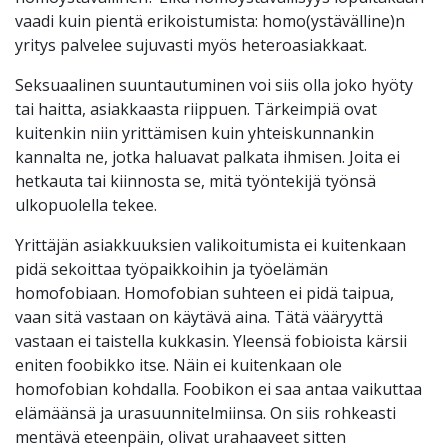
vaadi kuin pientä erikoistumista: homo(ystävälline)n
yritys palvelee sujuvasti myös heteroasiakkaat.
Seksuaalinen suuntautuminen voi siis olla joko hyöty
tai haitta, asiakkaasta riippuen. Tärkeimpiä ovat
kuitenkin niin yrittämisen kuin yhteiskunnankin
kannalta ne, jotka haluavat palkata ihmisen. Joita ei
hetkauta tai kiinnosta se, mitä työntekijä työnsä
ulkopuolella tekee.
Yrittäjän asiakkuuksien valikoitumista ei kuitenkaan
pidä sekoittaa työpaikkoihin ja työelämän
homofobiaan. Homofobian suhteen ei pidä taipua,
vaan sitä vastaan on käytävä aina. Tätä vääryyttä
vastaan ei taistella kukkasin. Yleensä fobioista kärsii
eniten foobikko itse. Näin ei kuitenkaan ole
homofobian kohdalla. Foobikon ei saa antaa vaikuttaa
elämäänsä ja urasuunnitelmiinsa. On siis rohkeasti
mentävä eteenpäin, olivat urahaaveet sitten