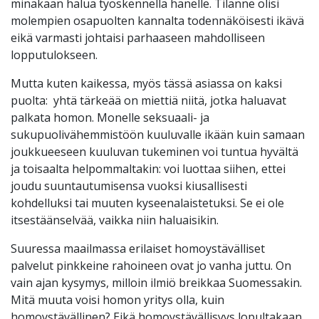
minäkään halua työskennellä hänelle. Tilanne olisi
molempien osapuolten kannalta todennäköisesti ikävä
eikä varmasti johtaisi parhaaseen mahdolliseen
lopputulokseen.
Mutta kuten kaikessa, myös tässä asiassa on kaksi
puolta: yhtä tärkeää on miettiä niitä, jotka haluavat
palkata homon. Monelle seksuaali- ja
sukupuolivähemmistöön kuuluvalle ikään kuin samaan
joukkueeseen kuuluvan tukeminen voi tuntua hyvältä
ja toisaalta helpommaltakin: voi luottaa siihen, ettei
joudu suuntautumisensa vuoksi kiusallisesti
kohdelluksi tai muuten kyseenalaistetuksi. Se ei ole
itsestäänselvää, vaikka niin haluaisikin.
Suuressa maailmassa erilaiset homoystävälliset
palvelut pinkkeine rahoineen ovat jo vanha juttu. On
vain ajan kysymys, milloin ilmiö breikkaa Suomessakin.
Mitä muuta voisi homon yritys olla, kuin
homoystävällinen? Eikä homoystävällisyys lopultakaan