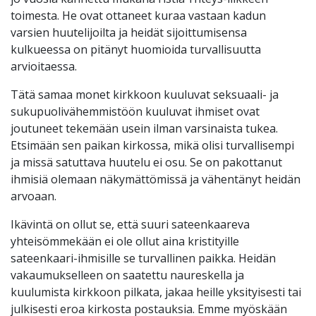
toimesta. He ovat ottaneet kuraa vastaan kadun
varsien huutelijoilta ja heidät sijoittumisensa
kulkueessa on pitänyt huomioida turvallisuutta
arvioitaessa.
Tätä samaa monet kirkkoon kuuluvat seksuaali- ja
sukupuolivähemmistöön kuuluvat ihmiset ovat
joutuneet tekemään usein ilman varsinaista tukea.
Etsimään sen paikan kirkossa, mikä olisi turvallisempi
ja missä satuttava huutelu ei osu. Se on pakottanut
ihmisiä olemaan näkymättömissä ja vähentänyt heidän
arvoaan.
Ikävintä on ollut se, että suuri sateenkaareva
yhteisömmekään ei ole ollut aina kristityille
sateenkaari-ihmisille se turvallinen paikka. Heidän
vakaumukselleen on saatettu naureskella ja
kuulumista kirkkoon pilkata, jakaa heille yksityisesti tai
julkisesti eroa kirkosta postauksia. Emme myöskään