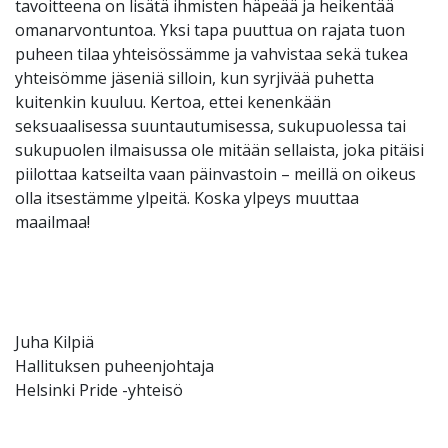
tavoitteena on lisätä ihmisten häpeää ja heikentää
omanarvontuntoa. Yksi tapa puuttua on rajata tuon
puheen tilaa yhteisössämme ja vahvistaa sekä tukea
yhteisömme jäseniä silloin, kun syrjivää puhetta
kuitenkin kuuluu. Kertoa, ettei kenenkään
seksuaalisessa suuntautumisessa, sukupuolessa tai
sukupuolen ilmaisussa ole mitään sellaista, joka pitäisi
piilottaa katseilta vaan päinvastoin – meillä on oikeus
olla itsestämme ylpeitä. Koska ylpeys muuttaa
maailmaa!
Juha Kilpiä
Hallituksen puheenjohtaja
Helsinki Pride -yhteisö