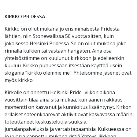
KIRKKO PRIDESSÄ
Kirkko on ollut mukana jo ensimmäisestä Pridestä
lähtien, niin Stonewallissa 50 vuotta sitten, kuin
jokaisessa Helsinki Pridessä. Se on ollut mukana joko
rinnalla kulkien tai vastaan hangaten. Aina osa
yhteisöstämme on kuulunut kirkkoon ja edelleenkin
kuuluu. Kirkko puhuessaan itsestään käyttää usein
slogania ”kirkko olemme me”. Yhteisömme jäsenet ovat
myös kirkko.
Kirkolle on annettu Helsinki Pride -viikon aikana
vuosittain tilaa aina sitä mukaa, kun äänen rakkaus
momentti on kasvanut ja kunnioitus lisääntynyt. Kirkon
erilaiset sateenkaarevat aktiivit ovat kasvavassa määrin
toteuttaneet keskustelutilaisuuksia,
jumalanpalveluksia ja vertaistapaamisia. Kulkueessa on
jo vuosia kannettu mukana ristiä Yhteys-liikkeen