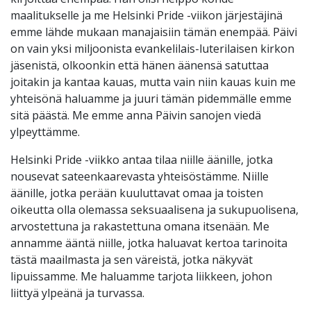
maalitukselle ja me Helsinki Pride -viikon järjestäjinä
emme lähde mukaan manajaisiin tämän enempää. Päivi
on vain yksi miljoonista evankelilais-luterilaisen kirkon
jäsenistä, olkoonkin että hänen äänensä satuttaa
joitakin ja kantaa kauas, mutta vain niin kauas kuin me
yhteisönä haluamme ja juuri tämän pidemmälle emme
sitä päästä. Me emme anna Päivin sanojen viedä
ylpeyttämme.
Helsinki Pride -viikko antaa tilaa niille äänille, jotka
nousevat sateenkaarevasta yhteisöstämme. Niille
äänille, jotka perään kuuluttavat omaa ja toisten
oikeutta olla olemassa seksuaalisena ja sukupuolisena,
arvostettuna ja rakastettuna omana itsenään. Me
annamme ääntä niille, jotka haluavat kertoa tarinoita
tästä maailmasta ja sen väreistä, jotka näkyvät
lipuissamme. Me haluamme tarjota liikkeen, johon
liittyä ylpeänä ja turvassa.