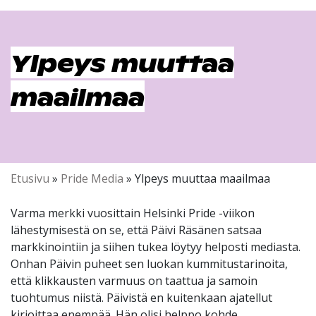
Ylpeys muuttaa
maailmaa
Etusivu
»
Pride Media
»
Ylpeys muuttaa maailmaa
Varma merkki vuosittain Helsinki Pride -viikon
lähestymisestä on se, että Päivi Räsänen satsaa
markkinointiin ja siihen tukea löytyy helposti mediasta.
Onhan Päivin puheet sen luokan kummitustarinoita,
että klikkausten varmuus on taattua ja samoin
tuohtumus niistä. Päivistä en kuitenkaan ajatellut
kirjoittaa enempää. Hän olisi helppo kohde