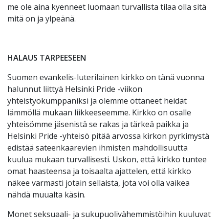
me ole aina kyenneet luomaan turvallista tilaa olla sitä
mitä on ja ylpeänä.
HALAUS TARPEESEEN
Suomen evankelis-luterilainen kirkko on tänä vuonna
halunnut liittyä Helsinki Pride -viikon
yhteistyökumppaniksi ja olemme ottaneet heidät
lämmöllä mukaan liikkeeseemme. Kirkko on osalle
yhteisömme jäsenistä se rakas ja tärkeä paikka ja
Helsinki Pride -yhteisö pitää arvossa kirkon pyrkimystä
edistää sateenkaarevien ihmisten mahdollisuutta
kuulua mukaan turvallisesti. Uskon, että kirkko tuntee
omat haasteensa ja toisaalta ajattelen, että kirkko
näkee varmasti jotain sellaista, jota voi olla vaikea
nähdä muualta käsin.
Monet seksuaali- ja sukupuolivähemmistöihin kuuluvat