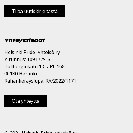
Tilaa uutiskirje tästä
Yhteystiedot
Helsinki Pride -yhteisö ry
Y-tunnus: 1091779-5
Tallberginkatu 1 C / PL 168
00180 Helsinki
Rahankeräyslupa: RA/2022/1171
Ota yhteyttä
© 2024 Helsinki Pride -yhteisö ry.