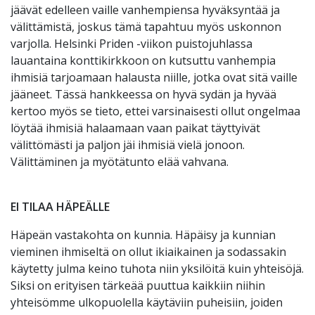
jäävät edelleen vaille vanhempiensa hyväksyntää ja
välittämistä, joskus tämä tapahtuu myös uskonnon
varjolla. Helsinki Priden -viikon puistojuhlassa
lauantaina konttikirkkoon on kutsuttu vanhempia
ihmisiä tarjoamaan halausta niille, jotka ovat sitä vaille
jääneet. Tässä hankkeessa on hyvä sydän ja hyvää
kertoo myös se tieto, ettei varsinaisesti ollut ongelmaa
löytää ihmisiä halaamaan vaan paikat täyttyivät
välittömästi ja paljon jäi ihmisiä vielä jonoon.
Välittäminen ja myötätunto elää vahvana.
EI TILAA HÄPEÄLLE
Häpeän vastakohta on kunnia. Häpäisy ja kunnian
vieminen ihmiseltä on ollut ikiaikainen ja sodassakin
käytetty julma keino tuhota niin yksilöitä kuin yhteisöjä.
Siksi on erityisen tärkeää puuttua kaikkiin niihin
yhteisömme ulkopuolella käytäviin puheisiin, joiden