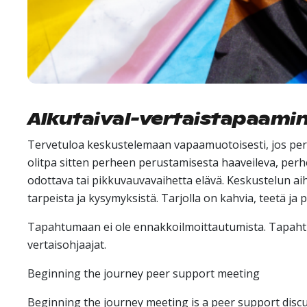
Alkutaival-vertaistapaami
Tervetuloa keskustelemaan vapaamuotoisesti, jos perhee
olitpa sitten perheen perustamisesta haaveileva, perhe
odottava tai pikkuvauvavaihetta elävä. Keskustelun aih
tarpeista ja kysymyksistä. Tarjolla on kahvia, teetä ja 
Tapahtumaan ei ole ennakkoilmoittautumista. Tapah
vertaisohjaajat.
Beginning the journey peer support meeting
Beginning the journey meeting is a peer support disc