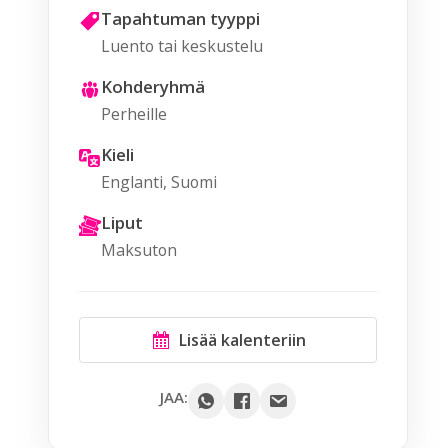
Tapahtuman tyyppi
Luento tai keskustelu
Kohderyhmä
Perheille
Kieli
Englanti, Suomi
Liput
Maksuton
Lisää kalenteriin
Google
JAA:
Outlook