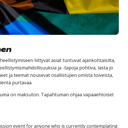
nen
llistymiseen liittyvät asiat tuntuvat ajankohtaisilta,
ellistymismahdollisuuksia ja -tapoja pohtiva, lasta jo
eet ja teemat nousevat osallistujien omista toiveista,
pientä purtavaa.
tuma on maksuton. Tapahtuman ohjaa vapaaehtoiset
ussion event for anyone who is currently contemplating