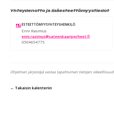
Yhteydenotto ja lisäesteettömyystiedot
ESTEETTÖMYYSYHTEYSHENKILÖ
Enni Rasimus
enni.rasimus@sateenkaariperheet.fi
0504654775
Ohjelman järjestäjä vastaa tapahtuman tietojen oikeellisuud
← Takaisin kalenteriin