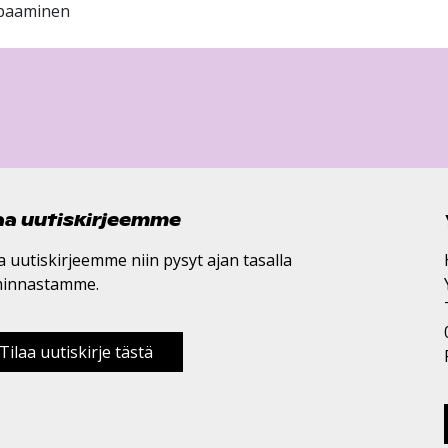
apaaminen
laa uutiskirjeemme
a uutiskirjeemme niin pysyt ajan tasalla
minnastamme.
Tilaa uutiskirje tästä