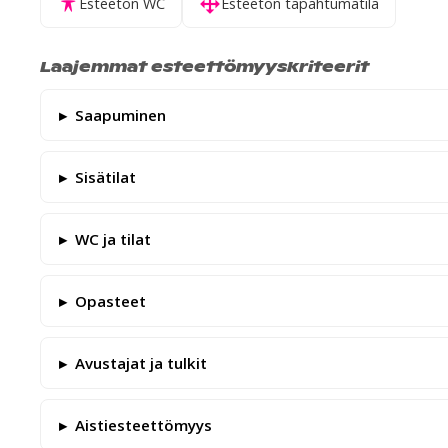
Esteetön WC
Esteetön tapahtumatila
Laajemmat esteettömyyskriteerit
Saapuminen
Sisätilat
WC ja tilat
Opasteet
Avustajat ja tulkit
Aistiesteettömyys