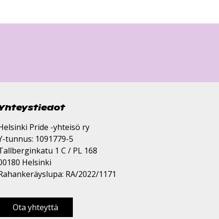
Yhteystiedot
Helsinki Pride -yhteisö ry
Y-tunnus: 1091779-5
Tallberginkatu 1 C / PL 168
00180 Helsinki
Rahankeräyslupa: RA/2022/1171
Ota yhteyttä