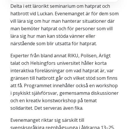
Delta i ett lärorikt seminarium om hatprat och
Yahoo
hatbrott vid Luckan. Evenemanget är för dem som
iCal / .ics
vill lära sig om hur man hanterar situationer där
man bemöter hatprat och för personer som vill
lära sig hur man kan stöda vänner eller
närstående som blir utsatta för hatprat.
Experter från bland annat RIKU, Polisen, Ärligt
talat och Helsingfors universitet håller korta
interaktiva föreläsningar om vad hatprat är, var
gränsen till hatbrott går och vilket stöd som finns
att få. Programmet innehåller också en workshop
i psykiskt självförsvar, gemensamma diskussioner
och en kreativ konstworkshop på temat
solidaritet. Det serveras även fika.
Evenemanget riktar sig särskilt till
svenskspråkiga regnbågsunga i åldrarna 13–25,