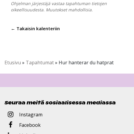
Ohjelman järjestäjä vastaa tapahtuman tietojen
oikeellisuudesta. Muutokset mahdollisia.
← Takaisin kalenteriin
Etusivu
»
Tapahtumat
»
Hur hanterar du hatprat
Seuraa meitä sosiaalisessa mediassa
Instagram
Facebook