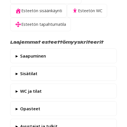
Esteetön sisäänkäynti
Esteetön WC
Esteetön tapahtumatila
Laajemmat esteettömyyskriteerit
Saapuminen
Sisätilat
WC ja tilat
Opasteet
Avustajat ja tulkit