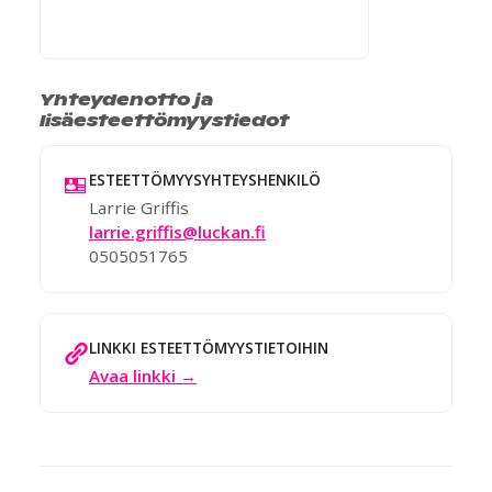
Yhteydenotto ja
lisäesteettömyystiedot
ESTEETTÖMYYSYHTEYSHENKILÖ
Larrie Griffis
larrie.griffis@luckan.fi
0505051765
LINKKI ESTEETTÖMYYSTIETOIHIN
Avaa linkki →