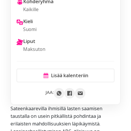
Kohderyhmä
Kaikille
Kieli
Suomi
Liput
Maksuton
Lisää kalenteriin
Google
JAA:
Outlook
Sateenkaarevilla ihmisillä lasten saamisen
Yahoo
taustalla on usein pitkällistä pohdintaa ja
iCal / .ics
erilaisten mahdollisuuksien läpikäymistä.