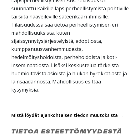
Lapsiperheellistymisen ABC -tilaisuus on
suunnattu kaikille lapsiperheellistymistä pohtiville
tai siitä haaveileville sateenkaari-ihmisille.
Tilaisuudessa saa tietoa perheellistymisen eri
mahdollisuuksista, kuten
sijaissynnytysjärjestelyistä, adoptiosta,
kumppanuusvanhemmudesta,
hedelmöityshoidoista, perhehoidoista ja koti-
inseminaatiosta. Lisäksi keskustelua tärkeistä
huomioitavista asioista ja hiukan byrokratiasta ja
lainsäädännöstä. Mahdollisuus esittää
kysymyksiä.
Mistä löydät ajankohtaisen tiedon muutoksista →
TIETOA ESTEETTÖMYYDESTÄ