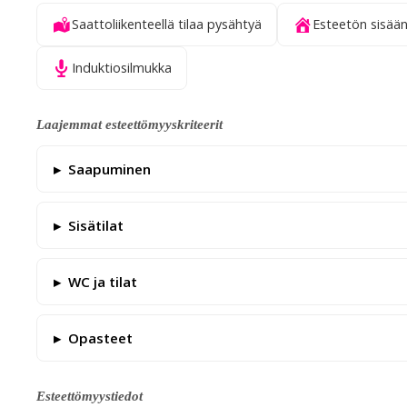
Saattoliikenteellä tilaa pysähtyä
Esteetön sisään
Induktiosilmukka
Laajemmat esteettömyyskriteerit
Saapuminen
Sisätilat
WC ja tilat
Opasteet
Esteettömyystiedot