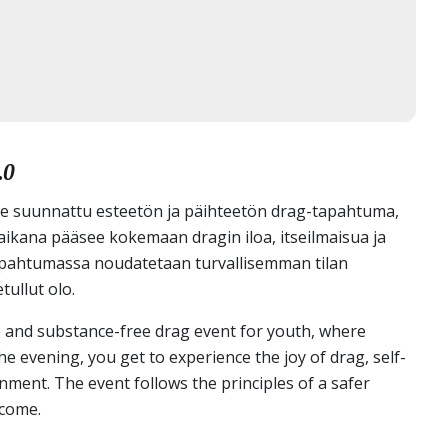
.0
lle suunnattu esteetön ja päihteetön drag-tapahtuma,
n aikana pääsee kokemaan dragin iloa, itseilmaisua ja
Tapahtumassa noudatetaan turvallisemman tilan
etullut olo.
ble and substance-free drag event for youth, where
e evening, you get to experience the joy of drag, self-
ment. The event follows the principles of a safer
lcome.