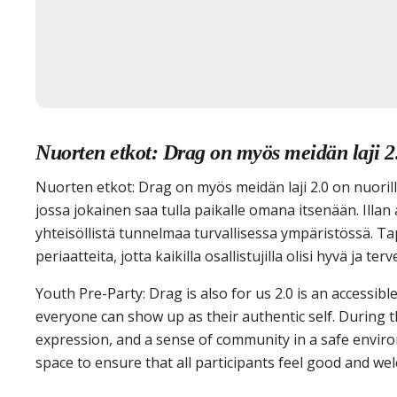
Nuorten etkot: Drag on myös meidän laji 2
Nuorten etkot: Drag on myös meidän laji 2.0 on nuori
jossa jokainen saa tulla paikalle omana itsenään. Illa
yhteisöllistä tunnelmaa turvallisessa ympäristössä. 
periaatteita, jotta kaikilla osallistujilla olisi hyvä ja terv
Youth Pre-Party: Drag is also for us 2.0 is an accessi
everyone can show up as their authentic self. During th
expression, and a sense of community in a safe environ
space to ensure that all participants feel good and we