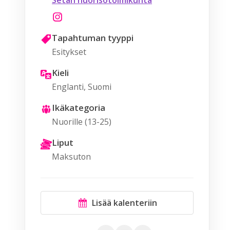
Setan nuorisotoimikunta
Tapahtuman tyyppi
Esitykset
Kieli
Englanti, Suomi
Ikäkategoria
Nuorille (13-25)
Liput
Maksuton
Lisää kalenteriin
Google