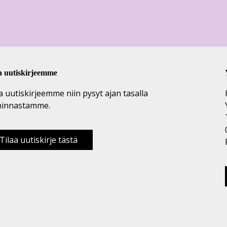
a uutiskirjeemme
a uutiskirjeemme niin pysyt ajan tasalla
minnastamme.
Tilaa uutiskirje tästä