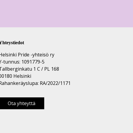
Yhteystiedot
Helsinki Pride -yhteisö ry
Y-tunnus: 1091779-5
Tallberginkatu 1 C / PL 168
00180 Helsinki
Rahankeräyslupa: RA/2022/1171
Ota yhteyttä