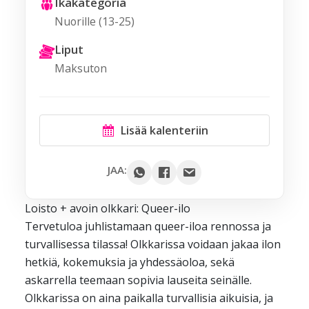
Ikäkategoria
Nuorille (13-25)
Liput
Maksuton
Lisää kalenteriin
Google
JAA:
Outlook
Loisto + avoin olkkari: Queer-ilo
Yahoo
Tervetuloa juhlistamaan queer-iloa rennossa ja
iCal / .ics
turvallisessa tilassa! Olkkarissa voidaan jakaa ilon
hetkiä, kokemuksia ja yhdessäoloa, sekä
askarrella teemaan sopivia lauseita seinälle.
Olkkarissa on aina paikalla turvallisia aikuisia, ja