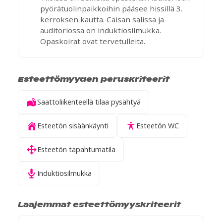
pyörätuolinpaikkoihin pääsee hissillä 3.
kerroksen kautta. Caisan salissa ja
auditoriossa on induktiosilmukka.
Opaskoirat ovat tervetulleita.
Esteettömyyden peruskriteerit
Saattoliikenteellä tilaa pysähtyä
Esteetön sisäänkäynti
Esteetön WC
Esteetön tapahtumatila
Induktiosilmukka
Laajemmat esteettömyyskriteerit