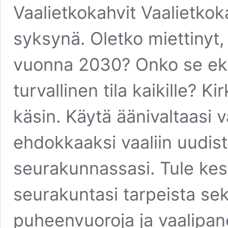
Vaalietkokahvit Vaalietkok
syksynä. Oletko miettinyt,
vuonna 2030? Onko se eko
turvallinen tila kaikille? K
käsin. Käytä äänivaltaasi 
ehdokkaaksi vaaliin uudist
seurakunnassasi. Tule k
seurakuntasi tarpeista s
puheenvuoroja ja vaalipan