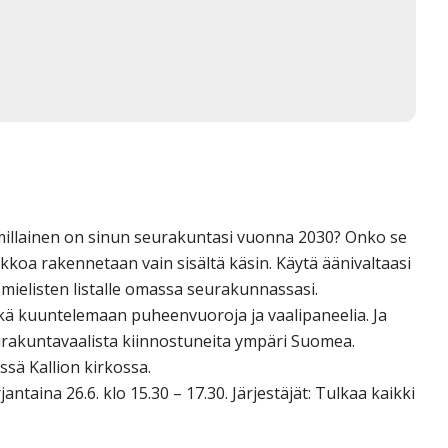
 millainen on sinun seurakuntasi vuonna 2030? Onko se
irkkoa rakennetaan vain sisältä käsin. Käytä äänivaltaasi
smielisten listalle omassa seurakunnassasi.
ä kuuntelemaan puheenvuoroja ja vaalipaneelia. Ja
rakuntavaalista kiinnostuneita ympäri Suomea.
ssä Kallion kirkossa.
ntaina 26.6. klo 15.30 – 17.30. Järjestäjät: Tulkaa kaikki