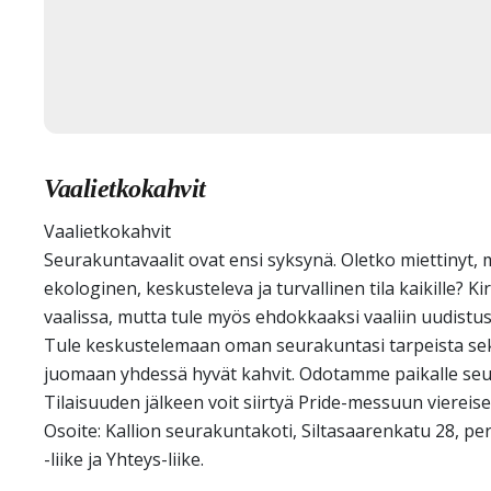
Vaalietkokahvit
Vaalietkokahvit
Seurakuntavaalit ovat ensi syksynä. Oletko miettinyt,
ekologinen, keskusteleva ja turvallinen tila kaikille? K
vaalissa, mutta tule myös ehdokkaaksi vaaliin uudistu
Tule keskustelemaan oman seurakuntasi tarpeista sek
juomaan yhdessä hyvät kahvit. Odotamme paikalle seu
Tilaisuuden jälkeen voit siirtyä Pride-messuun viereise
Osoite: Kallion seurakuntakoti, Siltasaarenkatu 28, perja
-liike ja Yhteys-liike.