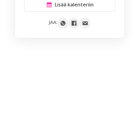
Lisää kalenteriin
Google
JAA:
Outlook
Yahoo
iCal / .ics