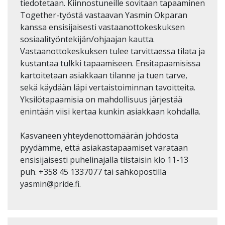
tiedotetaan. Kiinnostuneille sovitaan tapaaminen
Together-työstä vastaavan Yasmin Okparan
kanssa ensisijaisesti vastaanottokeskuksen
sosiaalityöntekijän/ohjaajan kautta.
Vastaanottokeskuksen tulee tarvittaessa tilata ja
kustantaa tulkki tapaamiseen. Ensitapaamisissa
kartoitetaan asiakkaan tilanne ja tuen tarve,
sekä käydään läpi vertaistoiminnan tavoitteita.
Yksilötapaamisia on mahdollisuus järjestää
enintään viisi kertaa kunkin asiakkaan kohdalla.
Kasvaneen yhteydenottomäärän johdosta
pyydämme, että asiakastapaamiset varataan
ensisijaisesti puhelinajalla tiistaisin klo 11-13
puh. +358 45 1337077 tai sähköpostilla
yasmin@pride.fi.