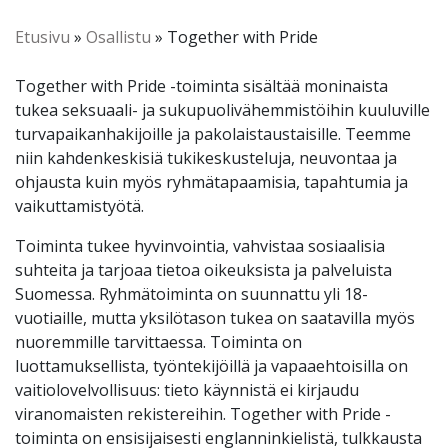
Etusivu
»
Osallistu
»
Together with Pride
Together with Pride -toiminta sisältää moninaista
tukea seksuaali- ja sukupuolivähemmistöihin kuuluville
turvapaikanhakijoille ja pakolaistaustaisille. Teemme
niin kahdenkeskisiä tukikeskusteluja, neuvontaa ja
ohjausta kuin myös ryhmätapaamisia, tapahtumia ja
vaikuttamistyötä.
Toiminta tukee hyvinvointia, vahvistaa sosiaalisia
suhteita ja tarjoaa tietoa oikeuksista ja palveluista
Suomessa. Ryhmätoiminta on suunnattu yli 18-
vuotiaille, mutta yksilötason tukea on saatavilla myös
nuoremmille tarvittaessa. Toiminta on
luottamuksellista, työntekijöillä ja vapaaehtoisilla on
vaitiolovelvollisuus: tieto käynnistä ei kirjaudu
viranomaisten rekistereihin. Together with Pride -
toiminta on ensisijaisesti englanninkielistä, tulkkausta