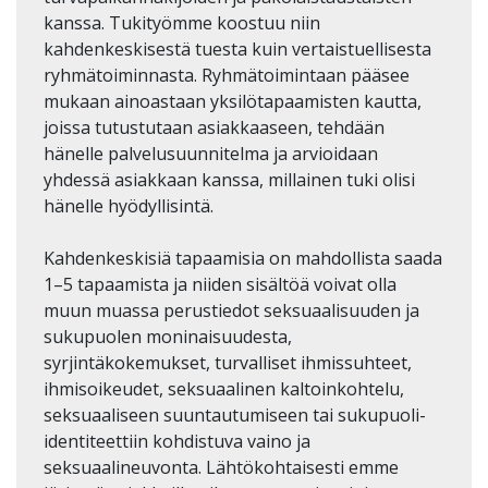
kanssa. Tukityömme koostuu niin
kahdenkeskisestä tuesta kuin vertaistuellisesta
ryhmätoiminnasta. Ryhmätoimintaan pääsee
mukaan ainoastaan yksilötapaamisten kautta,
joissa tutustutaan asiakkaaseen, tehdään
hänelle palvelusuunnitelma ja arvioidaan
yhdessä asiakkaan kanssa, millainen tuki olisi
hänelle hyödyllisintä.
Kahdenkeskisiä tapaamisia on mahdollista saada
1–5 tapaamista ja niiden sisältöä voivat olla
muun muassa perustiedot seksuaalisuuden ja
sukupuolen moninaisuudesta,
syrjintäkokemukset, turvalliset ihmissuhteet,
ihmisoikeudet, seksuaalinen kaltoinkohtelu,
seksuaaliseen suuntautumiseen tai sukupuoli-
identiteettiin kohdistuva vaino ja
seksuaalineuvonta. Lähtökohtaisesti emme