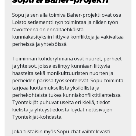
Sopu & Baher-projekti
Sopu ja sen alla toimiva Baher-projekti ovat osa
Loisto setlementti ry:n toimintaa ja niiden työn
tavoitteena on ennaltaehkäistä
kunniakäsityksiin liittyviä konflikteja ja väkivaltaa
perheissä ja yhteisöissä.
Toiminnan kohderyhmänä ovat nuoret, perheet
ja yhteisöt, joissa esiintyy kunniaan liittyviä
haasteita sekä monikulttuuristen nuorten ja
perheiden parissa työskentelevät. Sopu-toiminta
tarjoaa luottamuksellista yksilöllistä ja
perhekohtaista tukea kunniakonfliktitilanteissa.
Työntekijät puhuvat useita eri kieliä, tiedot
kielistä ja yhteystiedoista löydät nettisivujen
Työntekijät-kohdasta.
Joka tiistaisin myös Sopu-chat vaihtelevasti