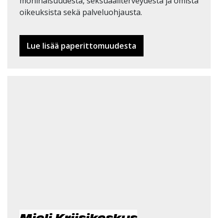
moninaisuudesta, seksuaaliterveydestä ja omista
oikeuksista sekä palveluohjausta.
Lue lisää paperittomuudesta
Mieli Kriisikeskus