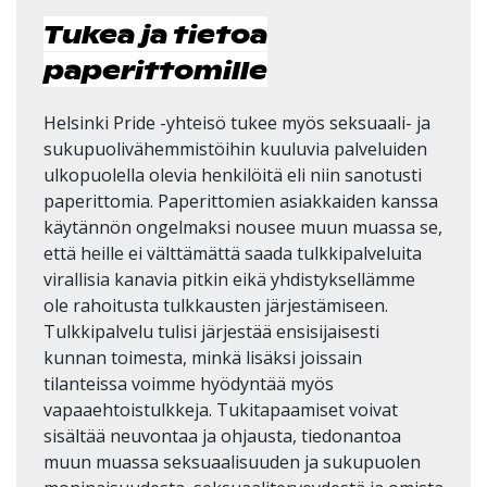
Tukea ja tietoa
paperittomille
Helsinki Pride -yhteisö tukee myös seksuaali- ja
sukupuolivähemmistöihin kuuluvia palveluiden
ulkopuolella olevia henkilöitä eli niin sanotusti
paperittomia. Paperittomien asiakkaiden kanssa
käytännön ongelmaksi nousee muun muassa se,
että heille ei välttämättä saada tulkkipalveluita
virallisia kanavia pitkin eikä yhdistyksellämme
ole rahoitusta tulkkausten järjestämiseen.
Tulkkipalvelu tulisi järjestää ensisijaisesti
kunnan toimesta, minkä lisäksi joissain
tilanteissa voimme hyödyntää myös
vapaaehtoistulkkeja. Tukitapaamiset voivat
sisältää neuvontaa ja ohjausta, tiedonantoa
muun muassa seksuaalisuuden ja sukupuolen