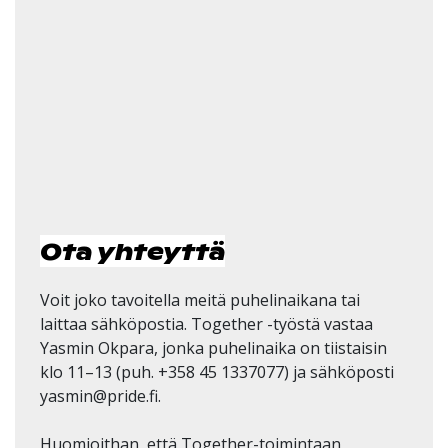
Ota yhteyttä
Voit joko tavoitella meitä puhelinaikana tai
laittaa sähköpostia. Together -työstä vastaa
Yasmin Okpara, jonka puhelinaika on tiistaisin
klo 11–13 (puh. +358 45 1337077) ja sähköposti
yasmin@pride.fi.
Huomioithan, että Together-toimintaan