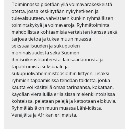
Toiminnassa pidetään yllä voimavarakeskeistä
otetta, jossa keskitytään nykyhetkeen ja
tulevaisuuteen, vahvistaen kunkin ryhmäläisen
toimintakykyä ja voimavaroja. Ryhmätoiminta
mahdollistaa kohtaamisia vertaisten kanssa sekä
tarjoaa tietoa ja tukea muun muassa
seksuaalisuuden ja sukupuolen
moninaisuudesta sekä Suomen
ihmisoikeustilanteesta, lainsäädännöstä ja
tapahtumista seksuaali- ja
sukupuolivähemmistöasioihin liittyen. Lisäksi
ryhmien tapaamisissa tehdään taidetta, jonka
kautta voi käsitellä omaa tarinaansa, kokataan,
käydään vierailuilla erilaisissa mielenkiintoisissa
kohteissa, pelataan pelejä ja katsotaan elokuvia.
Ryhmäläisiä on muun muassa Lähi-idästä,
Venäjältä ja Afrikan eri maista.