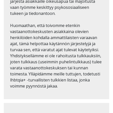
järjestä asiakkaille oikeusapua tai majoitusta
vaan työmme keskittyy psykososiaaliseen
tukeen ja tiedonantoon.
Huomaathan, että toivomme etenkin
vastaanottokeskusten asiakkaina olevien
henkilöiden kohdalla ammattilaisten varaavan
ajat, tämä helpottaa käytännön järjestelyjä ja
turvaa sen, että varatut ajat tulevat käytetyiksi.
Yhdistyksellämme ei ole rahoitusta tulkkauksiin,
joten tulkkaus (useimmin puhelintulkkaus) tulee
varata vastaanottokeskuksen tai kunnan
toimesta. Ylläpidämme meille tuttujen, todetusti
lhbtqia+ -turvallisten tulkkien listaa, jonka
voimme pyynnöstä jakaa.