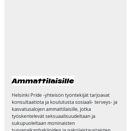
Ammattilaisille
Helsinki Pride -yhteisön työntekijät tarjoavat
konsultaatiota ja koulutusta sosiaali- terveys- ja
kasvatusalojen ammattilaisille, jotka
työskentelevät seksuaalisuudeltaan ja
sukupuoleltaan moninaisten
turvapaikanhakijoiden ja pakolaistaustaisten