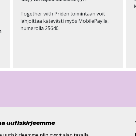
Together with Priden toimintaan voit
lahjoittaa kätevästi myös MobilePaylla,
numerolla 25640.
a
laa uutiskirjeemme
a uutiskirjeemme niin pysyt ajan tasalla