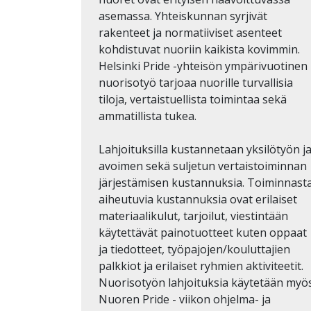
asemassa. Yhteiskunnan syrjivät
rakenteet ja normatiiviset asenteet
kohdistuvat nuoriin kaikista kovimmin.
Helsinki Pride -yhteisön ympärivuotinen
nuorisotyö tarjoaa nuorille turvallisia
tiloja, vertaistuellista toimintaa sekä
ammatillista tukea.
Lahjoituksilla kustannetaan yksilötyön j
avoimen sekä suljetun vertaistoiminnan
järjestämisen kustannuksia. Toiminnast
aiheutuvia kustannuksia ovat erilaiset
materiaalikulut, tarjoilut, viestintään
käytettävät painotuotteet kuten oppaat
ja tiedotteet, työpajojen/kouluttajien
palkkiot ja erilaiset ryhmien aktiviteetit.
Nuorisotyön lahjoituksia käytetään myö
Nuoren Pride - viikon ohjelma- ja