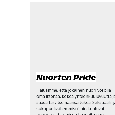
Nuorten Pride
Haluamme, että jokainen nuori voi olla
oma itsensä, kokea yhteenkuuluvuutta j
saada tarvitsemaansa tukea. Seksuaali- j
sukupuolivähemmistöihin kuuluvat
nuoret ovat erityisen haavoittuvassa