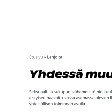
Etusivu
»
Lahjoita
Yhdessä mu
Seksuaali- ja sukupuolivähemmistöihin kuulu
erityisen haavoittuvassa asemassa olevien lh
yhteisöllisen toiminnan avulla.