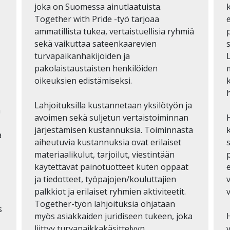
joka on Suomessa ainutlaatuista.
Together with Pride -työ tarjoaa
ammatillista tukea, vertaistuellisia ryhmiä
sekä vaikuttaa sateenkaarevien
turvapaikanhakijoiden ja
pakolaistaustaisten henkilöiden
oikeuksien edistämiseksi.
Lahjoituksilla kustannetaan yksilötyön ja
a
avoimen sekä suljetun vertaistoiminnan
järjestämisen kustannuksia. Toiminnasta
a
aiheutuvia kustannuksia ovat erilaiset
materiaalikulut, tarjoilut, viestintään
p
käytettävät painotuotteet kuten oppaat
e
ja tiedotteet, työpajojen/kouluttajien
palkkiot ja erilaiset ryhmien aktiviteetit.
v
Together-työn lahjoituksia ohjataan
s
myös asiakkaiden juridiseen tukeen, joka
liittyy turvapaikkakäsittelyyn.
v