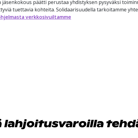
ön jäsenkokous päätti perustaa yhdistyksen pysyväksi toimi
ittyviä tuettavia kohteita. Solidaarisuudella tarkoitamme yht
sohjelmasta verkkosivuiltamme
 lahjoitusvaroilla teh