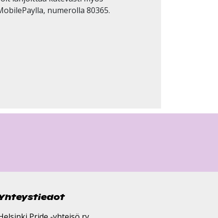
MobilePaylla, numerolla 80365.
Yhteystiedot
Helsinki Pride -yhteisö ry