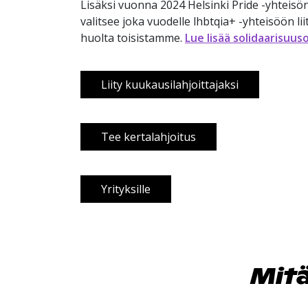
Lisäksi vuonna 2024 Helsinki Pride -yhteis
valitsee joka vuodelle lhbtqia+ -yhteisöön li
huolta toisistamme.
Lue lisää solidaarisuu
Liity kuukausilahjoittajaksi
Tee kertalahjoitus
Yrityksille
Mitä