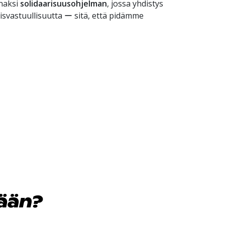
nnaksi
solidaarisuusohjelman
, jossa yhdistys
eisvastuullisuutta ー sitä, että pidämme
dään?