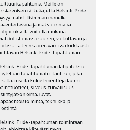
kulttuuritapahtuma. Meille on
ensiarvoisen tärkeää, että Helsinki Pride
pysyy mahdollisimman monelle
saavutettavana ja maksuttomana.
Lahjoituksella voit olla mukana
mahdollistamassa suuren, vaikuttavan ja
kaikissa sateenkaaren väreissä kirkkaasti
hohtavan Helsinki Pride -tapahtuman.
Helsinki Pride -tapahtuman lahjoituksia
käytetään tapahtumatuotantoon, joka
sisältää useita kuluelementtejä kuten
ainotuotteet, siivous, turvallisuus,
siintyjät/ohjelma, luvat,
vapaaehtoistoiminta, tekniikka ja
iestintä.
Helsinki Pride -tapahtuman toimintaan
oit lahjoittaa kätevästi myös