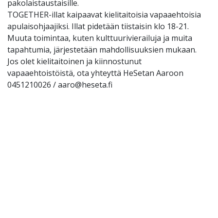
pakolaistaustaisille.
TOGETHER-illat kaipaavat kielitaitoisia vapaaehtoisia
apulaisohjaajiksi. Illat pidetään tiistaisin klo 18-21.
Muuta toimintaa, kuten kulttuurivierailuja ja muita
tapahtumia, järjestetään mahdollisuuksien mukaan.
Jos olet kielitaitoinen ja kiinnostunut
vapaaehtoistöistä, ota yhteyttä HeSetan Aaroon
0451210026 / aaro@heseta.fi