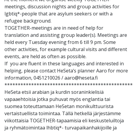
meetings, discussion nights and group activities for
lgbtiq*-people that are asylum seekers or with a
refugee background.
TOGETHER-meetings are in need of help for
translation and assisting group leader(s). Meetings are
held every Tuesday evening from 6 till 9 pm. Some
other activities, for example cultural visits and different
events, are held as often as possible.
If you are fluent in these languages and interested in
helping, please contact HeSeta’s planner Aaro for more
information, 0451210026 / aaro@heseta.fi
************************************************
HeSeta etsii arabian ja kurdin soraninkielisiä
vapaaehtoisia jotka puhuvat myös englantia tai
suomea toteuttamaan HeSetan monikulttuurista
vertaistuellista toimintaa. Tällä hetkellä järjestämme
viikottaisia TOGETHER-tapaamisia eli keskusteluiltoja
ja ryhmätoimintaa lhbtiq*- turvapaikanhakijoille ja