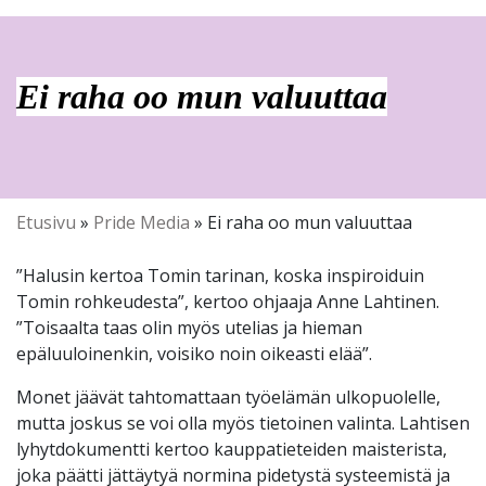
Ei raha oo mun valuuttaa
Etusivu
»
Pride Media
»
Ei raha oo mun valuuttaa
”Halusin kertoa Tomin tarinan, koska inspiroiduin
Tomin rohkeudesta”, kertoo ohjaaja Anne Lahtinen.
”Toisaalta taas olin myös utelias ja hieman
epäluuloinenkin, voisiko noin oikeasti elää”.
Monet jäävät tahtomattaan työelämän ulkopuolelle,
mutta joskus se voi olla myös tietoinen valinta. Lahtisen
lyhytdokumentti kertoo kauppatieteiden maisterista,
joka päätti jättäytyä normina pidetystä systeemistä ja