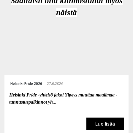
Saattaisit olla kiinnostunut myös
näistä
Helsinki Pride 2026
27.6.2026
Helsinki Pride -yhteisö jakoi Ylpeys muuttaa maailmaa -
tunnustuspalkinnot yh...
Lue lisää