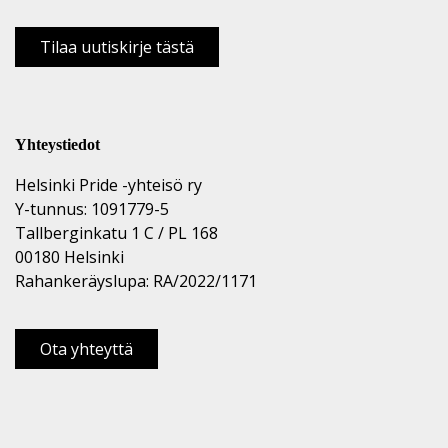
Tilaa uutiskirje tästä
Yhteystiedot
Helsinki Pride -yhteisö ry
Y-tunnus: 1091779-5
Tallberginkatu 1 C / PL 168
00180 Helsinki
Rahankeräyslupa: RA/2022/1171
Ota yhteyttä