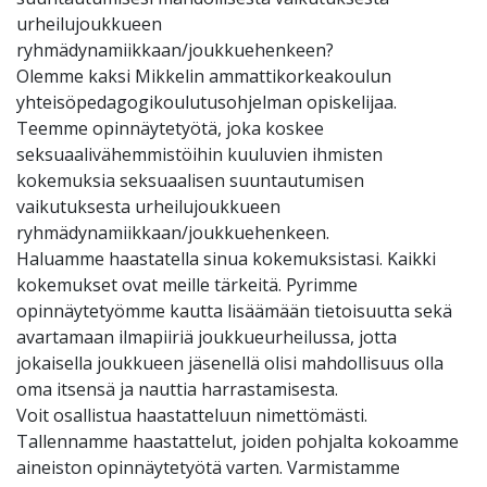
urheilujoukkueen
ryhmädynamiikkaan/joukkuehenkeen?
Olemme kaksi Mikkelin ammattikorkeakoulun
yhteisöpedagogikoulutusohjelman opiskelijaa.
Teemme opinnäytetyötä, joka koskee
seksuaalivähemmistöihin kuuluvien ihmisten
kokemuksia seksuaalisen suuntautumisen
vaikutuksesta urheilujoukkueen
ryhmädynamiikkaan/joukkuehenkeen.
Haluamme haastatella sinua kokemuksistasi. Kaikki
kokemukset ovat meille tärkeitä. Pyrimme
opinnäytetyömme kautta lisäämään tietoisuutta sekä
avartamaan ilmapiiriä joukkueurheilussa, jotta
jokaisella joukkueen jäsenellä olisi mahdollisuus olla
oma itsensä ja nauttia harrastamisesta.
Voit osallistua haastatteluun nimettömästi.
Tallennamme haastattelut, joiden pohjalta kokoamme
aineiston opinnäytetyötä varten. Varmistamme