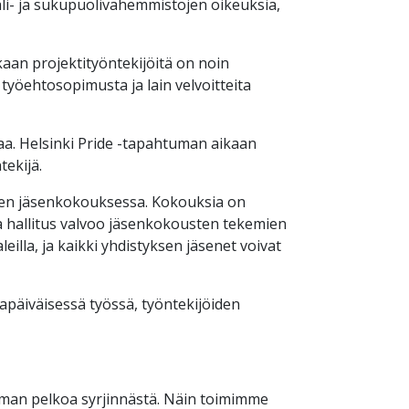
aali- ja sukupuolivähemmistöjen oikeuksia,
aan projektityöntekijöitä on noin
 työehtosopimusta ja lain velvoitteita
aa. Helsinki Pride -tapahtuman aikaan
tekijä.
tyksen jäsenkokouksessa. Kokouksia on
 ja hallitus valvoo jäsenkokousten tekemien
eilla, ja kaikki yhdistyksen jäsenet voivat
kapäiväisessä työssä, työntekijöiden
 ilman pelkoa syrjinnästä. Näin toimimme