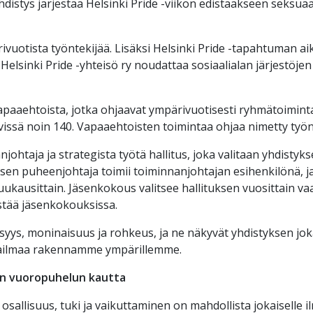
 yhdistys järjestää Helsinki Pride -viikon edistääkseen seksu
uotista työntekijää. Lisäksi Helsinki Pride -tapahtuman aik
Helsinki Pride -yhteisö ry noudattaa sosiaalialan järjestöjen
vapaaehtoista, jotka ohjaavat ympärivuotisesti ryhmätoimint
ävissä noin 140. Vapaaehtoisten toimintaa ohjaa nimetty työn
anjohtaja ja strategista työtä hallitus, joka valitaan yhdis
ituksen puheenjohtaja toimii toiminnanjohtajan esihenkilönä,
ukausittain. Jäsenkokous valitsee hallituksen vuosittain vaal
estää jäsenkokouksissa.
lisyys, moninaisuus ja rohkeus, ja ne näkyvät yhdistyksen jo
 maailmaa rakennamme ympärillemme.
en vuoropuhelun kautta
ä osallisuus, tuki ja vaikuttaminen on mahdollista jokaiselle