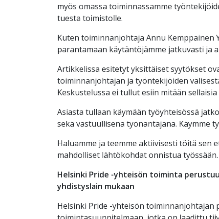
myös omassa toiminnassamme työntekijöiden 
tuesta toimistolle.
Kuten toiminnanjohtaja Annu Kemppainen Yl
parantamaan käytäntöjämme jatkuvasti ja a
Artikkelissa esitetyt yksittäiset syytökset o
toiminnanjohtajan ja työntekijöiden välises
Keskustelussa ei tullut esiin mitään sellaisia a
Asiasta tullaan käymään työyhteisössä jatk
sekä vastuullisena työnantajana. Käymme t
Haluamme ja teemme aktiivisesti töitä sen ete
mahdolliset lähtökohdat onnistua työssään
Helsinki Pride -yhteisön toiminta perustu
yhdistyslain mukaan
Helsinki Pride -yhteisön toiminnanjohtajan
toimintasuunnitelmaan, jotka on laadittu ti