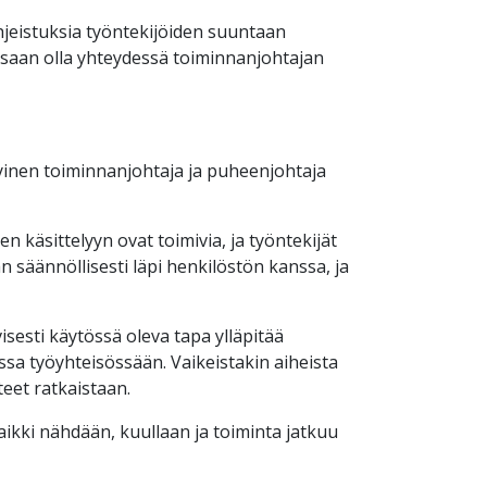
hjeistuksia työntekijöiden suuntaan
essaan olla yhteydessä toiminnanjohtajan
ykyinen toiminnanjohtaja ja puheenjohtaja
en käsittelyyn ovat toimivia, ja työntekijät
än säännöllisesti läpi henkilöstön kanssa, ja
isesti käytössä oleva tapa ylläpitää
massa työyhteisössään.
Vaikeistakin aiheista
nteet ratkaistaan
.
ikki nähdään, kuullaan ja toiminta jatkuu