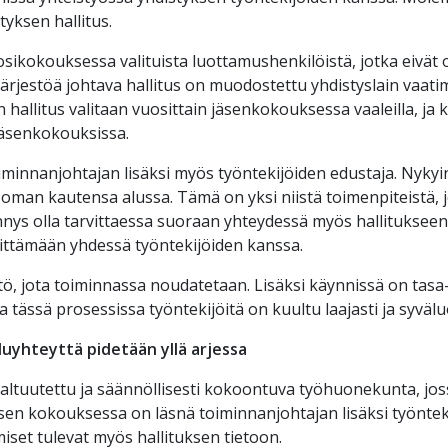
tyksen hallitus.
osikokouksessa valituista luottamushenkilöistä, jotka eivät
 Järjestöä johtava hallitus on muodostettu yhdistyslain vaati
hallitus valitaan vuosittain
jäsenkokouksessa vaaleilla, ja 
 jäsenkokouksissa.
minnanjohtajan lisäksi myös työntekijöiden edustaja. Nykyi
an kautensa alussa. Tämä on yksi niistä toimenpiteistä, jo
nys olla tarvittaessa suoraan yhteydessä myös hallitukseen
ehittämään yhdessä työntekijöiden kanssa.
, jota toiminnassa noudatetaan. Lisäksi käynnissä on tas
a tässä prosessissa työntekijöitä on kuultu laajasti ja syväl
luyhteyttä pidetään yllä arjessa
altuutettu ja säännöllisesti kokoontuva työhuonekunta, jos
ksen kokouksessa on läsnä toiminnanjohtajan lisäksi työntek
miset tulevat myös hallituksen tietoon.