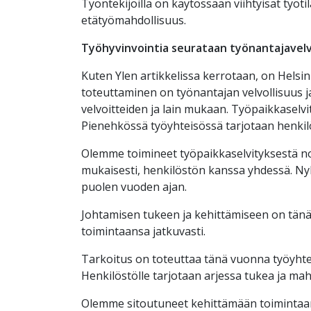
Työntekijöillä on käytössään viihtyisät työt
etätyömahdollisuus.
Työhyvinvointia seurataan työnantajavelv
Kuten Ylen artikkelissa kerrotaan, on Helsi
toteuttaminen on työnantajan velvollisuus ja
velvoitteiden ja lain mukaan. Työpaikkaselv
Pienehkössä työyhteisössä tarjotaan henki
Olemme toimineet työpaikkaselvityksestä nou
mukaisesti, henkilöstön kanssa yhdessä. Nyky
puolen vuoden ajan.
Johtamisen tukeen ja kehittämiseen on tänä
toimintaansa jatkuvasti.
Tarkoitus on toteuttaa tänä vuonna työyhtei
Henkilöstölle tarjotaan arjessa tukea ja ma
Olemme sitoutuneet kehittämään toimintaa