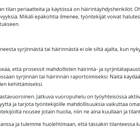
tilan periaatteita ja käytössä on häirintäyhdyshenkilöt. O
lvyyksiä. Mikäli epäkohtia ilmenee, työntekijät voivat halut
itukseen.
esta syrjinnästä tai häirinnästä ei ole siltä ajalta, kun n
keää, että prosessit mahdollisten häirintä- ja syrjintätapaust
ytössään syrjinnän tai häirinnän raportoimiseksi. Näitä käydä
den kehittämiseksi.
 vastavuoroinen. Jatkuva vuoropuhelu on työyhteisössä aktiiv
isyyttä ja tarjota työntekijöille mahdollisuuksia vaikuttaa o
ntekijöiltä nousee jotain huolia, niin ne aina kuullaan ja tila
nssa ja tulemme huolehtimaan, että tässäkin tilanteessa ka