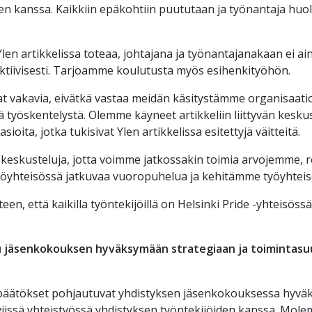
kanssa. Kaikkiin epäkohtiin puututaan ja työnantaja huoleh
en artikkelissa toteaa,
johtajana ja työnantajanakaan ei ain
ktiivisesti. Tarjoamme koulutusta myös esihenkityöhön.
vat vakavia, eivätkä vastaa meidän käsitystämme organisaatiok
tä työskentelystä. Olemme käyneet artikkeliin liittyvän kesk
sioita, jotka tukisivat Ylen artikkelissa esitettyjä väitteitä.
okeskusteluja, jotta voimme jatkossakin toimia arvojemme, r
yöyhteisössä jatkuvaa vuoropuhelua ja kehitämme työyhteis
en, että kaikilla työntekijöillä on Helsinki Pride -yhteisöss
.
u jäsenkokouksen hyväksymään strategiaan ja toimintasuu
 päätökset pohjautuvat yhdistyksen jäsenkokouksessa hyväks
iviissä yhteistyössä yhdistyksen työntekijöiden kanssa. Mol