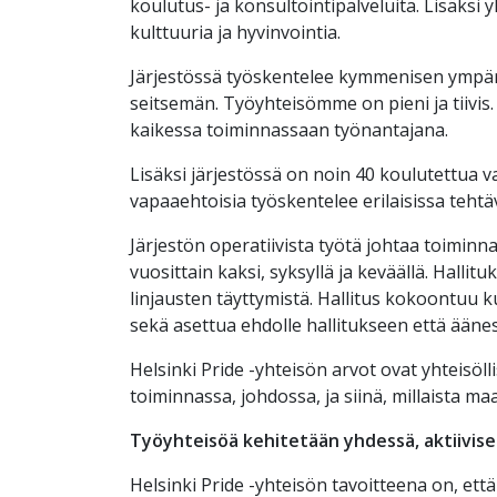
koulutus- ja konsultointipalveluita. Lisäksi
kulttuuria ja hyvinvointia.
Järjestössä työskentelee kymmenisen ympäriv
seitsemän. Työyhteisömme on pieni ja tiivis. 
kaikessa toiminnassaan työnantajana.
Lisäksi järjestössä on noin 40 koulutettua 
vapaaehtoisia työskentelee erilaisissa teht
Järjestön operatiivista työtä johtaa toiminn
vuosittain kaksi, syksyllä ja keväällä. Hall
linjausten täyttymistä. Hallitus kokoontuu ku
sekä asettua ehdolle hallitukseen että ään
Helsinki Pride -yhteisön arvot ovat yhteisöl
toiminnassa, johdossa, ja siinä, millaista
Työyhteisöä kehitetään yhdessä, aktiivis
Helsinki Pride -yhteisön tavoitteena on, ett