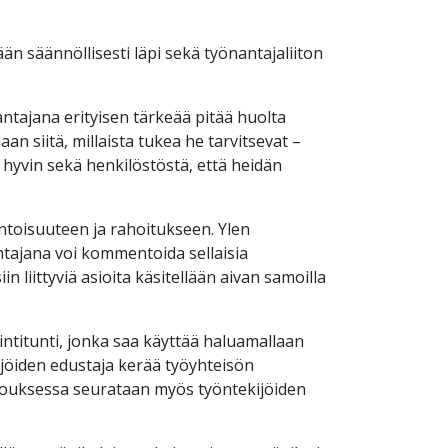
ään säännöllisesti läpi sekä työnantajaliiton
antajana erityisen tärkeää pitää huolta
n siitä, millaista tukea he tarvitsevat –
hyvin sekä henkilöstöstä, että heidän
ontoisuuteen ja rahoitukseen. Ylen
antajana voi kommentoida sellaisia
n liittyviä asioita käsitellään aivan samoilla
ointitunti, jonka saa käyttää haluamallaan
jöiden edustaja kerää työyhteisön
kokouksessa seurataan myös työntekijöiden