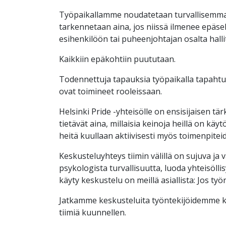
Työpaikallamme noudatetaan turvallisemman 
tarkennetaan aina, jos niissä ilmenee epäse
esihenkilöön tai puheenjohtajan osalta hall
Kaikkiin epäkohtiin puututaan.
Todennettuja tapauksia työpaikalla tapahtune
ovat toimineet rooleissaan.
Helsinki Pride -yhteisölle on ensisijaisen tär
tietävät aina, millaisia keinoja heillä on kä
heitä kuullaan aktiivisesti myös toimenpitei
Keskusteluyhteys tiimin välillä on sujuva ja
psykologista turvallisuutta, luoda yhteisöll
käyty keskustelu on meillä asiallista: Jos työ
Jatkamme keskusteluita työntekijöidemme ka
tiimiä kuunnellen.