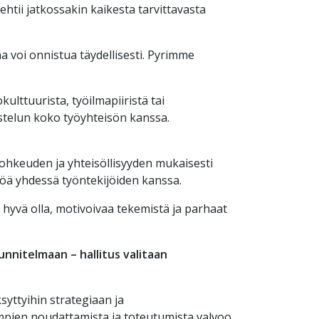
tii jatkossakin kaikesta tarvittavasta
a voi onnistua täydellisesti. Pyrimme
ulttuurista, työilmapiiristä tai
ustelun koko työyhteisön kanssa.
ohkeuden ja yhteisöllisyyden mukaisesti
öä yhdessä työntekijöiden kanssa.
ä hyvä olla, motivoivaa tekemistä ja parhaat
nnitelmaan – hallitus valitaan
yttyihin strategiaan ja
empien noudattamista ja toteutumista valvoo