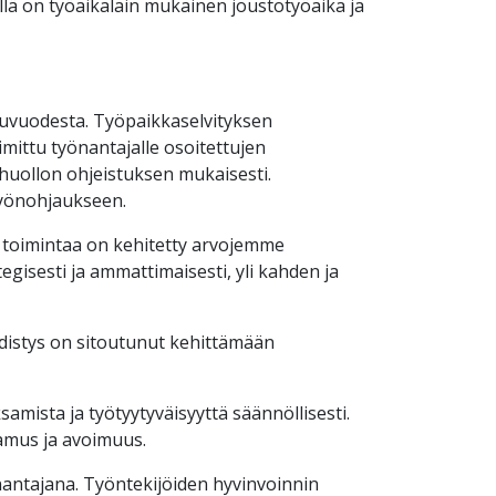
illä on työaikalain mukainen joustotyöaika ja
lkuvuodesta. Työpaikkaselvityksen
imittu työnantajalle osoitettujen
shuollon ohjeistuksen mukaisesti.
työnohjaukseen.
ä toimintaa on kehitetty arvojemme
gisesti ja ammattimaisesti, yli kahden ja
hdistys on sitoutunut kehittämään
mista ja työtyytyväisyyttä säännöllisesti.
amus ja avoimuus.
antajana.
Työntekijöiden hyvinvoinnin