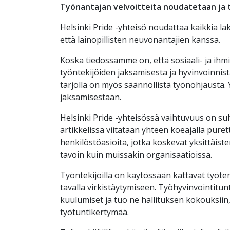
Työnantajan velvoitteita noudatetaan ja
Helsinki Pride -yhteisö noudattaa kaikkia lak
että lainopillisten neuvonantajien kanssa.
Koska tiedossamme on, että sosiaali- ja ihmi
työntekijöiden jaksamisesta ja hyvinvoinnist
tarjolla on myös säännöllistä työnohjausta.
jaksamisestaan.
Helsinki Pride -yhteisössä vaihtuvuus on suh
artikkelissa viitataan yhteen koeajalla pure
henkilöstöasioita, jotka koskevat yksittäisten
tavoin kuin muissakin organisaatioissa.
Työntekijöillä on käytössään kattavat työter
tavalla virkistäytymiseen. Työhyvinvointit
kuulumiset ja tuo ne hallituksen kokouksiin
työtuntikertymää.