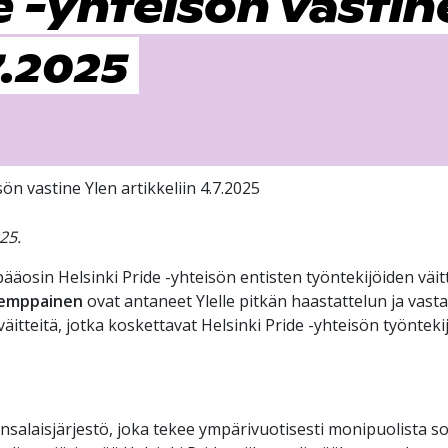
e -yhteisön vastin
7.2025
sön vastine Ylen artikkeliin 4.7.2025
25.
 pääosin Helsinki Pride -yhteisön entisten työntekijöiden väi
emppainen
ovat antaneet Ylelle pitkän haastattelun ja vast
äitteitä, jotka koskettavat Helsinki Pride -yhteisön työnteki
nsalaisjärjestö, joka tekee ympärivuotisesti monipuolista sosi