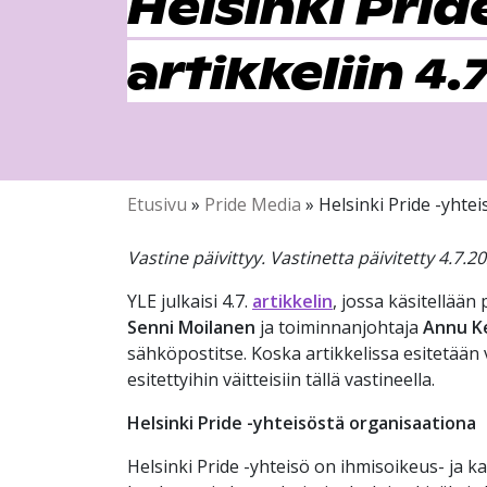
Helsinki Prid
artikkeliin 4.
Etusivu
»
Pride Media
»
Helsinki Pride -yhtei
Vastine päivittyy. Vastinetta päivitetty 4.7.20
YLE julkaisi 4.7.
artikkelin
, jossa käsitellään
Senni Moilanen
ja toiminnanjohtaja
Annu K
sähköpostitse. Koska artikkelissa esitetään v
esitettyihin väitteisiin tällä vastineella.
Helsinki Pride -yhteisöstä organisaationa
Helsinki Pride -yhteisö on ihmisoikeus- ja ka