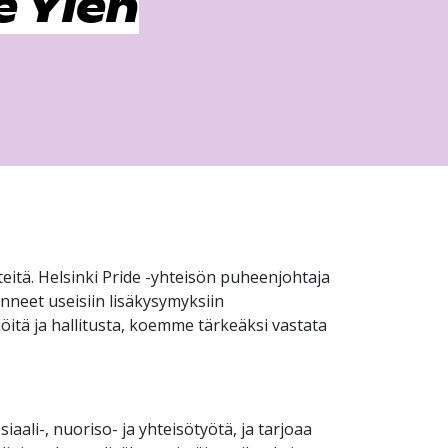
e Ylen
tteitä. Helsinki Pride -yhteisön puheenjohtaja
anneet useisiin lisäkysymyksiin
jöitä ja hallitusta, koemme tärkeäksi vastata
aali-, nuoriso- ja yhteisötyötä, ja tarjoaa