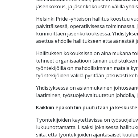
jäsenkokous, ja jäsenkokousten välillä yhdis
Helsinki Pride -yhteisön hallitus koostuu vu
päivittäisessä, operatiivisessa toiminnassa.
kunnioittaen jäsenkokouksessa. Yhdistyksen 
asettua ehdolle hallitukseen että äänestää
Hallituksen kokouksissa on aina mukana toi
tehneet organisaatioon tämän uudistuksen om
työntekijöillä on mahdollisimman matala kyn
työntekijöiden välillä pyritään jatkuvasti k
Yhdistyksessä on asianmukainen johtosääntö
laatiminen, työsuojeluvaltuutetun johdolla, j
Kaikkiin epäkohtiin puututaan ja keskuste
Työntekijöiden käytettävissä on työsuojeluv
lukuunottamatta. Lisäksi jokaisessa hallitu
siitä, että työntekijöiden ajantasaiset kuulu