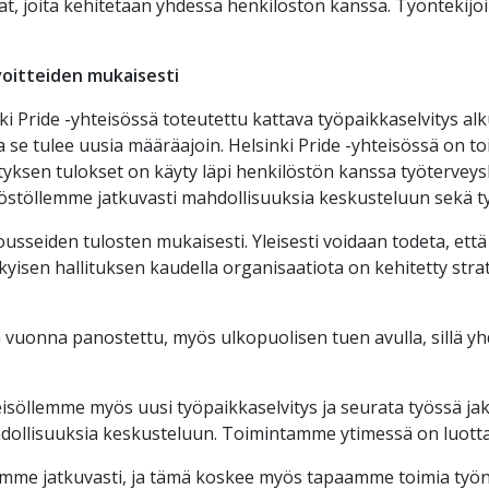
ilat, joita kehitetään yhdessä henkilöstön kanssa. Työntekijö
oitteiden mukaisesti
nki Pride -yhteisössä toteutettu kattava työpaikkaselvitys a
 se tulee uusia määräajoin. Helsinki Pride -yhteisössä on to
ityksen tulokset on käyty läpi henkilöstön kanssa työtervey
löstöllemme jatkuvasti mahdollisuuksia keskusteluun sekä 
sseiden tulosten mukaisesti. Yleisesti voidaan todeta, ett
isen hallituksen kaudella organisaatiota on kehitetty strate
 vuonna panostettu, myös ulkopuolisen tuen avulla, sillä y
söllemme myös uusi työpaikkaselvitys ja seurata työssä jaksa
hdollisuuksia keskusteluun.
Toimintamme ytimessä on luott
mme jatkuvasti, ja tämä koskee myös tapaamme toimia työn