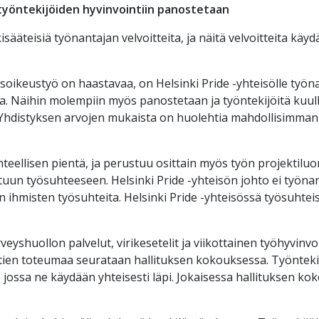
työntekijöiden hyvinvointiin panostetaan
isääteisiä työnantajan velvoitteita, ja näitä velvoitteita käyd
soikeustyö on haastavaa, on Helsinki Pride -yhteisölle työn
a. Näihin molempiin myös panostetaan ja työntekijöitä kuullaa
 Yhdistyksen arvojen mukaista on huolehtia mahdollisimman 
teellisen pientä, ja perustuu osittain myös työn projektilu
ttuun työsuhteeseen. Helsinki Pride -yhteisön johto ei työn
 ihmisten työsuhteita. Helsinki Pride -yhteisössä työsuhteisii
veyshuollon palvelut, virikesetelit ja viikottainen työhyvinv
untien toteumaa seurataan hallituksen kokouksessa. Työnteki
, jossa ne käydään yhteisesti läpi. Jokaisessa hallituksen 