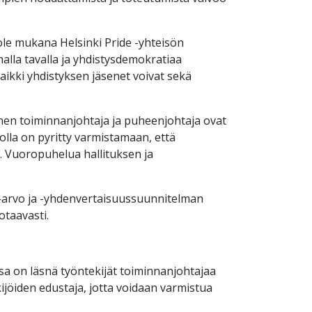
 ole mukana Helsinki Pride -yhteisön
malla tavalla ja yhdistysdemokratiaa
kaikki yhdistyksen jäsenet voivat sekä
nen toiminnanjohtaja ja puheenjohtaja ovat
lla on pyritty varmistamaan, että
. Vuoropuhelua hallituksen ja
a-arvo ja -yhdenvertaisuussuunnitelman
uotaavasti.
sa on läsnä työntekijät toiminnanjohtajaa
ijöiden edustaja, jotta voidaan varmistua