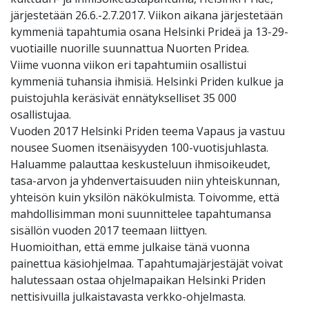
järjestetään 26.6.-2.7.2017. Viikon aikana järjestetään
kymmeniä tapahtumia osana Helsinki Prideä ja 13-29-
vuotiaille nuorille suunnattua Nuorten Pridea.
Viime vuonna viikon eri tapahtumiin osallistui
kymmeniä tuhansia ihmisiä. Helsinki Priden kulkue ja
puistojuhla keräsivät ennätykselliset 35 000
osallistujaa.
Vuoden 2017 Helsinki Priden teema Vapaus ja vastuu
nousee Suomen itsenäisyyden 100-vuotisjuhlasta.
Haluamme palauttaa keskusteluun ihmisoikeudet,
tasa-arvon ja yhdenvertaisuuden niin yhteiskunnan,
yhteisön kuin yksilön näkökulmista. Toivomme, että
mahdollisimman moni suunnittelee tapahtumansa
sisällön vuoden 2017 teemaan liittyen.
Huomioithan, että emme julkaise tänä vuonna
painettua käsiohjelmaa. Tapahtumajärjestäjät voivat
halutessaan ostaa ohjelmapaikan Helsinki Priden
nettisivuilla julkaistavasta verkko-ohjelmasta.