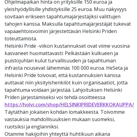
Ohjelmapaikan hinta on yrityksille 150 euroa ja
yleishyödyllisille yhdistyksille 25 euroa. Muu näkyvyys
sovitaan erikseen tapahtumajärjestäjiksi valittujen
tahojen kanssa. Maksulla tapahtumajärjestäjät tukevat
vapaaehtoisvoimin järjestettävän Helsinki Priden
toteuttamista.
Helsinki Pride -viikon kustannukset ovat viime vuosina
kasvaneet huomattavasti: Pelkästään kulkueen ja
puistojuhlan kulut turvallisuuden ja tapahtuman
infrasta nousevat lähemmäs 100 000 euroa. HeSeta ja
Helsinki Pride toivovat, että kustannuksien kanssa
auttavat niin yksityishenkilöt kuin organisaatiot, jotta
tapahtuma voidaan järjestää. Lahjoituksen Helsinki
Priden järjestämiseksi voi tehdä osoitteessa
https://holvi.com/shop/HELSINKIPRIDEVERKKOKAUPPA/
Täytäthän jokaisen kohdan lomakkeesta. Toivomme
vastauksia mahdollisuuksien mukaan suomeksi,
ruotsiksi ja englanniksi.
Otamme hakijoihin yhteyttä huhtikuun aikana