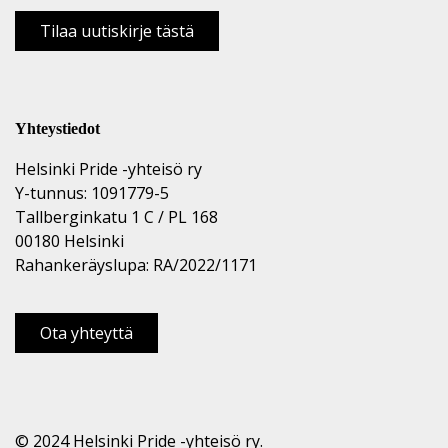
Tilaa uutiskirje tästä
Yhteystiedot
Helsinki Pride -yhteisö ry
Y-tunnus: 1091779-5
Tallberginkatu 1 C / PL 168
00180 Helsinki
Rahankeräyslupa: RA/2022/1171
Ota yhteyttä
© 2024 Helsinki Pride -yhteisö ry.