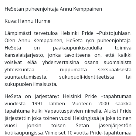
HeSetan puheenjohtaja Annu Kemppainen
Kuva: Hannu Hurme
Lämpimästi tervetuloa Helsinki Pride –Puistojuhlaan.
Olen Annu Kemppainen, HeSeta ry:n puheenjohtaja.
HeSeta on pääkaupunkiseudulla toimiva
kansalaisjärjestö, jonka tavoitteena on, että kaikki
voisivat elää yhdenvertaisina osana suomalaista
yhteiskuntaa – riippumatta seksuaalisesta
suuntautumisesta, sukupuoli-identiteetistä tai
sukupuolen ilmaisusta.
HeSeta on järjestänyt Helsinki Pride –tapahtumaa
vuodesta 1991 lähtien. Vuoteen 2000 saakka
tapahtuma kulki Vapautuspäivien nimellä. Aluksi Pride
järjestettiin joka toinen vuosi Helsingissä ja joka toinen
vuosi jonkin toisen Setan jäsenjärjestön
kotikaupungissa. Viimeiset 10 vuotta Pride-tapahtumaa