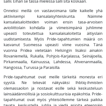
sallii. Eihän se tässä mielessä salli sitä koskaan.
Onneksi meillä on vastavoimana tälle kaikelle yhä
aktiivisempi kansalaisyhteiskunta. Näimme
kansalaisaloitteiden voiman ensin tasa-arvoisen
avioliittolain kohdalla ja viimeisimpänä juhlimme
upeasti toteutettua kansalaisaloitetta äitiyslain
uudistamisesta. Myös Pride-tapahtumien määrä on
kasvanut Suomessa upeasti viime vuosina. Tänä
vuonna Pridea vietetään Helsingin lisäksi ainakin
Rovaniemellä, Rukalla, Pohjois-Karjalassa, Seinäjoella,
Pirkanmaalla, Kainuussa, Lahdessa, Ahvenanmaalla,
Hangossa, Turussa ja Paraisilla.
Pride-tapahtumat ovat meille tärkeitä monesta eri
syystä. Ne tekevät näkyväksi lhbtiq-ihmisten
olemassaolon ja nostavat esille sekä keskusteluun
lainsäädännöllisiä ja sosiokulttuurisia epäkohtia. Pride-
tapahtumat ovat myös yhteisöllemme tärkeä paikka
tavata, keskustella, juhlia ja viedä asioita eteenpäin