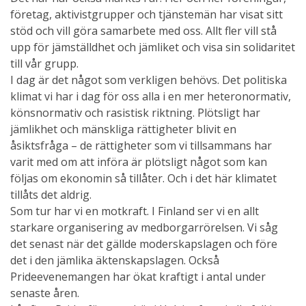
företag, aktivistgrupper och tjänstemän har visat sitt
stöd och vill göra samarbete med oss. Allt fler vill stå
upp för jämställdhet och jämliket och visa sin solidaritet
till vår grupp.
I dag är det något som verkligen behövs. Det politiska
klimat vi har i dag för oss alla i en mer heteronormativ,
könsnormativ och rasistisk riktning. Plötsligt har
jämlikhet och mänskliga rättigheter blivit en
åsiktsfråga – de rättigheter som vi tillsammans har
varit med om att införa är plötsligt något som kan
följas om ekonomin så tillåter. Och i det här klimatet
tillåts det aldrig.
Som tur har vi en motkraft. I Finland ser vi en allt
starkare organisering av medborgarrörelsen. Vi såg
det senast när det gällde moderskapslagen och före
det i den jämlika äktenskapslagen. Också
Prideevenemangen har ökat kraftigt i antal under
senaste åren.