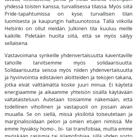
yhdessä toisten kanssa, turvallisessa tilassa. Myös siitä
Pride-tapahtumissa on kyse; turvallisen tilan
luomisesta ja kaupungin haltuunotossa. Tällä viikolla
Helsinki on ollut meidän. Julkinen tila kuuluu meille
kaikille. Pidetään huolta siitä, että se myös säilyy
sellaisena.
Vastavoimana synkeille yhdenvertaisuutta kaventaville
tahoille tarvitsemme myös solidaarisuutta.
Solidaarisuutta seisoa myös niiden yhdenvertaisuutta
ja hyvinvointia edistävien aloitteiden ja tekojen takana,
jotka eivät välttämättä koske juuri minua. Ei käytetä
energiaamme ja aikaamme yhteisön sisällä käytävään
valtataisteluun. Autetaan toisiamme näkemään, että
todellinen vihollinen ja vastapuoli on jossain aivan
muualla. Se on siellä, missä yksilöitä toiseutetaan ja
marginalisoidaan pelon ja omien etujen nimissä. Me
emme hyväksy homo-, bi- tai transfobiaa, mutta emme
myöskään rasismia tai islamofobiaa, sillä yhden sorto