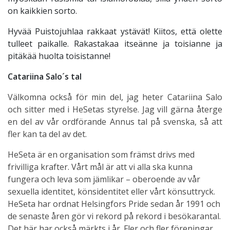
on kaikkien sorto.
Hyvää Puistojuhlaa rakkaat ystävät! Kiitos, että olette
tulleet paikalle. Rakastakaa itseänne ja toisianne ja
pitäkää huolta toisistanne!
Catariina Salo´s tal
Välkomna också för min del, jag heter Catariina Salo
och sitter med i HeSetas styrelse. Jag vill gärna återge
en del av vår ordförande Annus tal på svenska, så att
fler kan ta del av det.
HeSeta är en organisation som främst drivs med
frivilliga krafter. Vårt mål är att vi alla ska kunna
fungera och leva som jämlikar – oberoende av vår
sexuella identitet, könsidentitet eller vårt könsuttryck.
HeSeta har ordnat Helsingfors Pride sedan år 1991 och
de senaste åren gör vi rekord på rekord i besökarantal.
Det här har också märkts i år. Fler och fler föreningar,