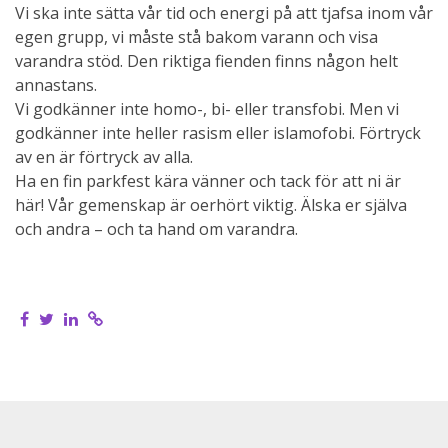
Vi ska inte sätta vår tid och energi på att tjafsa inom vår
egen grupp, vi måste stå bakom varann och visa
varandra stöd. Den riktiga fienden finns någon helt
annastans.
Vi godkänner inte homo-, bi- eller transfobi. Men vi
godkänner inte heller rasism eller islamofobi. Förtryck
av en är förtryck av alla.
Ha en fin parkfest kära vänner och tack för att ni är
här! Vår gemenskap är oerhört viktig. Älska er själva
och andra – och ta hand om varandra.