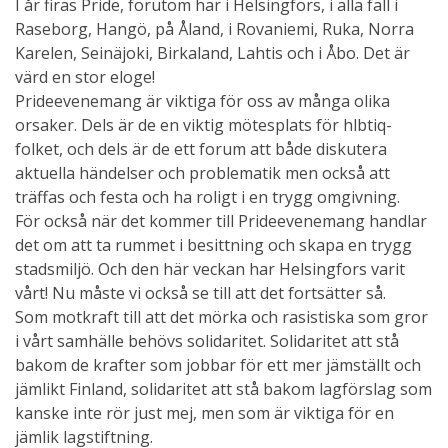
I år firas Pride, förutom här i Helsingfors, i alla fall i
Raseborg, Hangö, på Åland, i Rovaniemi, Ruka, Norra
Karelen, Seinäjoki, Birkaland, Lahtis och i Åbo. Det är
värd en stor eloge!
Prideevenemang är viktiga för oss av många olika
orsaker. Dels är de en viktig mötesplats för hlbtiq-
folket, och dels är de ett forum att både diskutera
aktuella händelser och problematik men också att
träffas och festa och ha roligt i en trygg omgivning.
För också när det kommer till Prideevenemang handlar
det om att ta rummet i besittning och skapa en trygg
stadsmiljö. Och den här veckan har Helsingfors varit
vårt! Nu måste vi också se till att det fortsätter så.
Som motkraft till att det mörka och rasistiska som gror
i vårt samhälle behövs solidaritet. Solidaritet att stå
bakom de krafter som jobbar för ett mer jämställt och
jämlikt Finland, solidaritet att stå bakom lagförslag som
kanske inte rör just mej, men som är viktiga för en
jämlik lagstiftning.