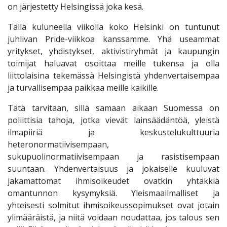
on järjestetty Helsingissä joka kesä.
Tällä kuluneella viikolla koko Helsinki on tuntunut
juhlivan Pride-viikkoa kanssamme. Yhä useammat
yritykset, yhdistykset, aktivistiryhmät ja kaupungin
toimijat haluavat osoittaa meille tukensa ja olla
liittolaisina tekemässä Helsingistä yhdenvertaisempaa
ja turvallisempaa paikkaa meille kaikille.
Tätä tarvitaan, sillä samaan aikaan Suomessa on
poliittisia tahoja, jotka vievät lainsäädäntöä, yleistä
ilmapiiriä ja keskustelukulttuuria
heteronormatiivisempaan,
sukupuolinormatiivisempaan ja rasistisempaan
suuntaan. Yhdenvertaisuus ja jokaiselle kuuluvat
jakamattomat ihmisoikeudet ovatkin yhtäkkiä
omantunnon kysymyksiä. Yleismaailmalliset ja
yhteisesti solmitut ihmisoikeussopimukset ovat jotain
ylimääräistä, ja niitä voidaan noudattaa, jos talous sen