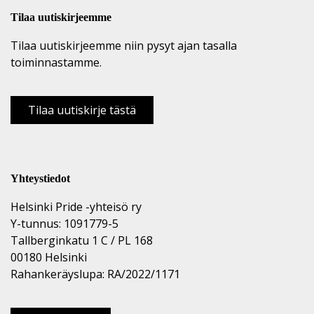
Tilaa uutiskirjeemme
Tilaa uutiskirjeemme niin pysyt ajan tasalla
toiminnastamme.
Tilaa uutiskirje tästä
Yhteystiedot
Helsinki Pride -yhteisö ry
Y-tunnus: 1091779-5
Tallberginkatu 1 C / PL 168
00180 Helsinki
Rahankeräyslupa: RA/2022/1171