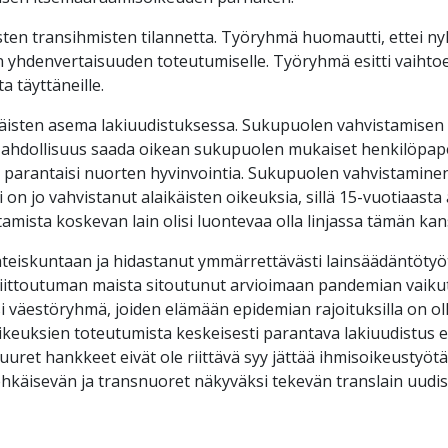
isten transihmisten tilannetta. Työryhmä huomautti, ettei ny
n yhdenvertaisuuden toteutumiselle. Työryhmä esitti vaihto
a täyttäneille.
aikäisten asema lakiuudistuksessa. Sukupuolen vahvistamisen
ahdollisuus saada oikean sukupuolen mukaiset henkilöpaperi
ja parantaisi nuorten hyvinvointia. Sukupuolen vahvistamin
ki on jo vahvistanut alaikäisten oikeuksia, sillä 15-vuotiaas
ista koskevan lain olisi luontevaa olla linjassa tämän kan
yhteiskuntaan ja hidastanut ymmärrettävästi lainsäädäntöty
-liittoutuman maista sitoutunut arvioimaan pandemian vaikutu
äestöryhmä, joiden elämään epidemian rajoituksilla on ollut
ikeuksien toteutumista keskeisesti parantava lakiuudistus ei
uuret hankkeet eivät ole riittävä syy jättää ihmisoikeustyöt
 ehkäisevän ja transnuoret näkyväksi tekevän translain uudis