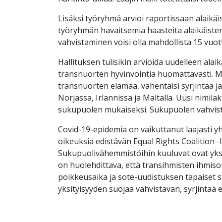
Lisäksi työryhmä arvioi raportissaan alaikä
työryhmän havaitsemia haasteita alaikäiste
vahvistaminen voisi olla mahdollista 15 vuott
Hallituksen tulisikin arvioida uudelleen al
transnuorten hyvinvointia huomattavasti. M
transnuorten elämää, vähentäisi syrjintää 
Norjassa, Irlannissa ja Maltalla. Uusi nimila
sukupuolen mukaiseksi. Sukupuolen vahvistam
Covid-19-epidemia on vaikuttanut laajasti 
oikeuksia edistävän Equal Rights Coalition 
Sukupuolivähemmistöihin kuuluvat ovat yksi v
on huolehdittava, että transihmisten ihmiso
poikkeusaika ja sote-uudistuksen tapaiset s
yksityisyyden suojaa vahvistavan, syrjintää