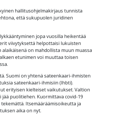
kyinen hallitusohjelmakirjaus tunnista
ehtona, että sukupuolen juridinen
 lykkääntyminen jopa vuosilla heikentää
t viivytyksettä helpottaisi lukuisten
en alaikäisenä on mahdollista muun muassa
ta alkaen etunimen voi muuttaa toisen
ssa.
ötä. Suomi on yhtenä sateenkaari-ihmisten
ksia sateenkaari-ihmisiin (lhbti).
 erityisen kielteiset vaikutukset. Valtion
 jää puolitiehen. Kuormittava covid-19
ä tekemättä. Itsemääräämisoikeutta ja
tuksen aika on nyt.