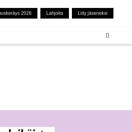
uuskeräys 2026
Lahjoita
Liity jäseneksi