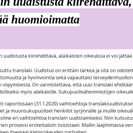
ain uudistusta kiirehdittävä,
ttää huomioimatta
in uudistusta kiirehdittävä, alaikäisten oikeuksia ei voi jätt
suttu translaki. Uudistus on erittäin tärkeä ja sitä on odote
omuutta ja hyvinvointia sekä vapauttaisi terveydenhuollon r
ipymisestä. On varmistettava, että uusi translaki ehditään s
lliseksi myös alaikäisille. Sukupuolivähemmistöjen oikeudet
itti raportissaan (31.1.2020) vaihtoehtoja translakiuudistuk
et ja muunsukupuoliset henkilöt syrjinnälle ja muille oikeude
kolme eri vaihtoehtoa translain uudistamiseksi. Niin kutsut
nen prosessi erotettaisiin toisistaan. Mallin laajimmassa ver
ellisen itsemääräämisoikeuden parhaiten.