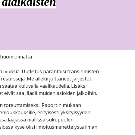
 alaikäisten
ää huomioimatta
ttu vuosia. Uudistus parantaisi transihmisten
esursseja. Me allekirjoittaneet järjestöt
äätää kuluvalla vaalikaudella. Lisäksi
 eivät saa jäädä muiden asioiden jalkoihin.
sen toteuttamiseksi. Raportin mukaan
nloukkauksille, erityisesti yksityisyyden
ussa laajassa mallissa sukupuolen
siossa kyse olisi ilmoitusmenettelystä ilman