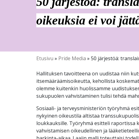
50 järjestöä: transl
oikeuksia ei voi jä
Etusivu
»
Pride Media
»
50 järjestöä: transla
Hallituksen tavoitteena on uudistaa niin kut
itsemääräämisoikeutta, kehollista koskematt
olemme kuitenkin huolissamme uudistuksen vi
sukupuolen vahvistaminen tulisi tehdä mahdo
Sosiaali- ja terveysministeriön työryhmä es
nykyinen oikeustila altistaa transsukupuolis
loukkauksille. Työryhmä esitteli raportissa 
vahvistamisen oikeudellinen ja lääketieteelli
harkinta-aikaa. Laajin malli toteuttaisi tod