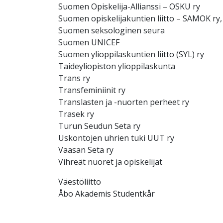
Suomen Opiskelija-Allianssi – OSKU ry
Suomen opiskelijakuntien liitto – SAMOK ry
Suomen seksologinen seura
Suomen UNICEF
Suomen ylioppilaskuntien liitto (SYL) ry
Taideyliopiston ylioppilaskunta
Trans ry
Transfeminiinit ry
Translasten ja -nuorten perheet ry
Trasek ry
Turun Seudun Seta ry
Uskontojen uhrien tuki UUT ry
Vaasan Seta ry
Vihreät nuoret ja opiskelijat
Väestöliitto
Åbo Akademis Studentkår