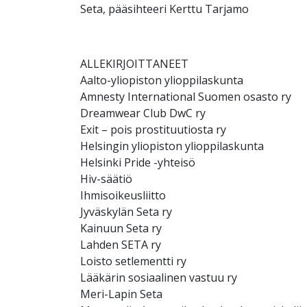
Seta, pääsihteeri Kerttu Tarjamo
ALLEKIRJOITTANEET
Aalto-yliopiston ylioppilaskunta
Amnesty International Suomen osasto ry
Dreamwear Club DwC ry
Exit – pois prostituutiosta ry
Helsingin yliopiston ylioppilaskunta
Helsinki Pride -yhteisö
Hiv-säätiö
Ihmisoikeusliitto
Jyväskylän Seta ry
Kainuun Seta ry
Lahden SETA ry
Loisto setlementti ry
Lääkärin sosiaalinen vastuu ry
Meri-Lapin Seta