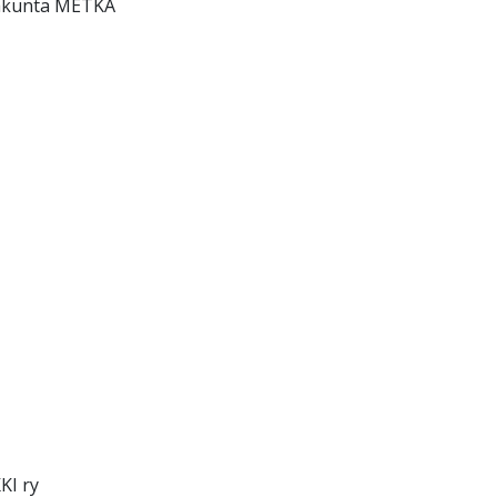
jakunta METKA
KI ry