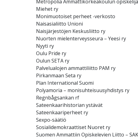
Metropolia Ammattikorkeakoulun opiskeli
Miehet ry
Monimuotoiset perheet -verkosto
Naisasialiitto Unioni
Naisjärjestöjen Keskusliitto ry
Nuorten mielenterveysseura – Yeesi ry
Nyyti ry
Oulu Pride ry
Oulun SETA ry
Palvelualojen ammattiliitto PAM ry
Pirkanmaan Seta ry
Plan International Suomi
Polyamoria – monisuhteisuusyhdistys ry
Regnbågsankan rf
Sateenkaarihistorian ystävät
Sateenkaariperheet ry
Sexpo-säätiö
Sosialidemokraattiset Nuoret ry
Suomen Ammattiin Opiskelevien Liitto – SAK