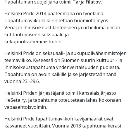
Tapahtuman suojelijana toimii
Tarja Filatov.
Helsinki Pride 2014 pääteemana on työelämä.
Tapahtumaviikolla kiinnitetään huomiota myös
Venäjän ihmisoikeustilanteeseen ja urheilumaailman
suhtautumiseen seksuaali- ja
sukupuolivähemmistöihin.
Helsinki Pride on seksuaali- ja sukupuolivähemmistöjen
teemaviikko. Kyseessä on Suomen suurin kulttuuri- ja
ihmisoikeustapahtuma yhdenvertaisuuden puolesta.
Tapahtuma on avoin kaikille ja se järjestetään tänä
vuonna 23.-29.6.
Helsinki Priden järjestäjänä toimii kansalaisjärjestö
HeSeta ry, ja tapahtuma toteutetaan lähes kokonaan
vapaaehtoisvoimin.
Helsinki Pride tapahtumaviikon kävijämäärät ovat
kasvaneet vuosittain. Vuonna 2013 tapahtuma keräsi