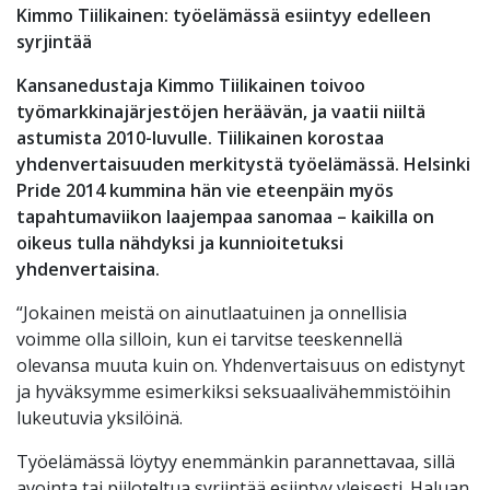
Kimmo Tiilikainen: työelämässä esiintyy edelleen
syrjintää
Kansanedustaja Kimmo Tiilikainen toivoo
työmarkkinajärjestöjen heräävän, ja vaatii niiltä
astumista 2010-luvulle. Tiilikainen korostaa
yhdenvertaisuuden merkitystä työelämässä. Helsinki
Pride 2014 kummina hän vie eteenpäin myös
tapahtumaviikon laajempaa sanomaa – kaikilla on
oikeus tulla nähdyksi ja kunnioitetuksi
yhdenvertaisina.
“Jokainen meistä on ainutlaatuinen ja onnellisia
voimme olla silloin, kun ei tarvitse teeskennellä
olevansa muuta kuin on. Yhdenvertaisuus on edistynyt
ja hyväksymme esimerkiksi seksuaalivähemmistöihin
lukeutuvia yksilöinä.
Työelämässä löytyy enemmänkin parannettavaa, sillä
avointa tai piiloteltua syrjintää esiintyy yleisesti. Haluan