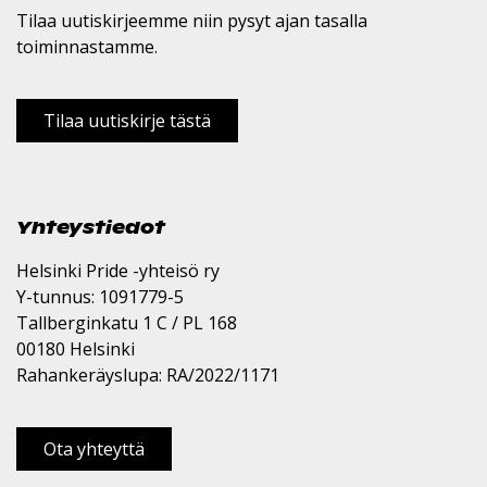
Tilaa uutiskirjeemme niin pysyt ajan tasalla
toiminnastamme.
Tilaa uutiskirje tästä
Yhteystiedot
Helsinki Pride -yhteisö ry
Y-tunnus: 1091779-5
Tallberginkatu 1 C / PL 168
00180 Helsinki
Rahankeräyslupa: RA/2022/1171
Ota yhteyttä