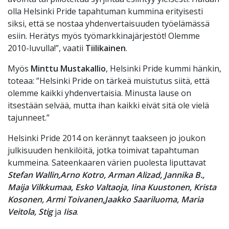
olla Helsinki Pride tapahtuman kummina erityisesti
siksi, että se nostaa yhdenvertaisuuden työelämässä
esiin. Herätys myös työmarkkinajärjestöt! Olemme
2010-luvulla!”, vaatii
Tiilikainen
.
Myös
Minttu Mustakallio
, Helsinki Pride kummi hänkin,
toteaa: ”Helsinki Pride on tärkeä muistutus siitä, että
olemme kaikki yhdenvertaisia. Minusta lause on
itsestään selvää, mutta ihan kaikki eivät sitä ole vielä
tajunneet.”
Helsinki Pride 2014 on kerännyt taakseen jo joukon
julkisuuden henkilöitä, jotka toimivat tapahtuman
kummeina. Sateenkaaren värien puolesta liputtavat
Stefan Wallin,
Arno Kotro, Arman Alizad, Jannika B.,
Maija Vilkkumaa, Esko Valtaoja, Iina Kuustonen, Krista
Kosonen, Armi Toivanen,
Jaakko Saariluoma, Maria
Veitola, Stig
ja
Iisa
.