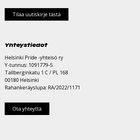
Tilaa uutiskirje tästä
Yhteystiedot
Helsinki Pride -yhteisö ry
Y-tunnus: 1091779-5
Tallberginkatu 1 C / PL 168
00180 Helsinki
Rahankeräyslupa: RA/2022/1171
Ota yhteyttä