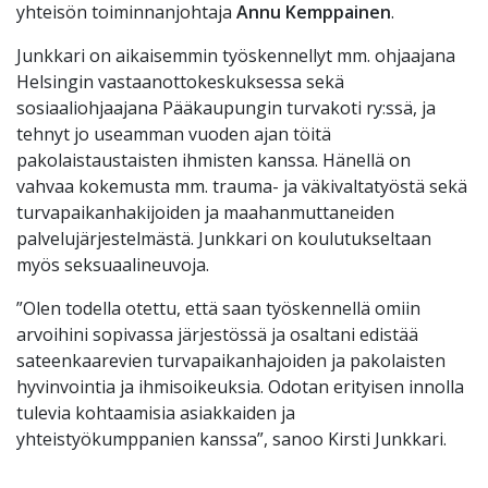
yhteisön toiminnanjohtaja
Annu Kemppainen
.
Junkkari on aikaisemmin työskennellyt mm. ohjaajana
Helsingin vastaanottokeskuksessa sekä
sosiaaliohjaajana Pääkaupungin turvakoti ry:ssä,
ja
tehnyt jo useamman vuoden ajan töitä
pakolaistaustaisten ihmisten kanssa. Hänellä on
vahvaa kokemusta mm. trauma- ja väkivaltatyöstä sekä
turvapaikanhakijoiden ja maahanmuttaneiden
palvelujärjestelmästä.
Junkkari on koulutukseltaan
myös seksuaalineuvoja.
”Olen todella otettu, että saan työskennellä omiin
arvoihini sopivassa järjestössä ja osaltani edistää
sateenkaarevien turvapaikanhajoiden ja pakolaisten
hyvinvointia ja ihmisoikeuksia. Odotan erityisen innolla
tulevia kohtaamisia asiakkaiden ja
yhteistyökumppanien kanssa”, sanoo Kirsti Junkkari.