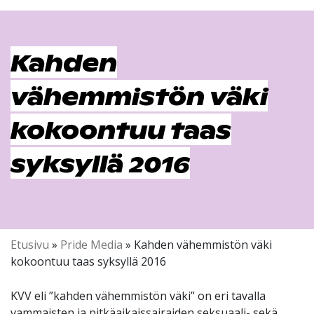
Kahden
vähemmistön väki
kokoontuu taas
syksyllä 2016
Etusivu
»
Pride Media
»
Kahden vähemmistön väki
kokoontuu taas syksyllä 2016
KVV eli ”kahden vähemmistön väki” on eri tavalla
vammaisten ja pitkäaikaissairaiden seksuaali- sekä