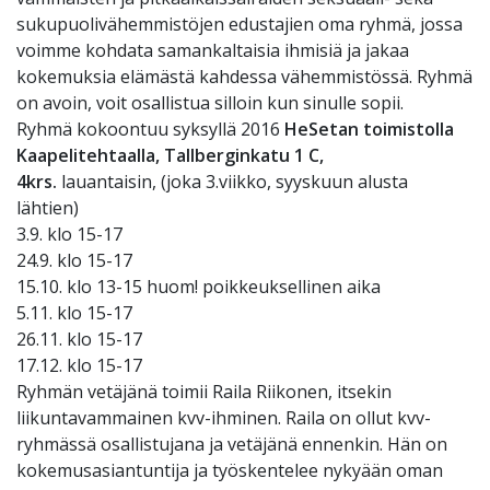
sukupuolivähemmistöjen edustajien oma ryhmä, jossa
voimme kohdata samankaltaisia ihmisiä ja jakaa
kokemuksia elämästä kahdessa vähemmistössä. Ryhmä
on avoin, voit osallistua silloin kun sinulle sopii.
Ryhmä kokoontuu syksyllä 2016
HeSetan toimistolla
Kaapelitehtaalla, Tallberginkatu 1 C,
4krs.
lauantaisin, (joka 3.viikko, syyskuun alusta
lähtien)
3.9. klo 15-17
24.9. klo 15-17
15.10. klo 13-15 huom! poikkeuksellinen aika
5.11. klo 15-17
26.11. klo 15-17
17.12. klo 15-17
Ryhmän vetäjänä toimii Raila Riikonen, itsekin
liikuntavammainen kvv-ihminen. Raila on ollut kvv-
ryhmässä osallistujana ja vetäjänä ennenkin. Hän on
kokemusasiantuntija ja työskentelee nykyään oman