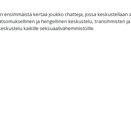
n ensimmäistä kertaa joukko chatteja, jossa keskustellaan an
katsomuksellinen ja hengellinen keskustelu, transihmisten j
skustelu kaikille seksuaalivähemmistöille.