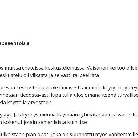
apaaehtoisia.
myös muissa chateissa keskustelemassa. Väisänen kertoo ollee
ustelu oli vilkasta ja selvästi tarpeellista.
arevaa keskustelua ei ole ilmeisesti aiemmin käyty. Eri yhte
netaan tiedostavasti lupa tulla ulos omana itsenä turvallises
kia käyttäjiä arvostaen.
ystys. Jos kynnys mennä käymään ryhmätapaamisissa on liian
n kokenut jotain samanlaista kuin itse.
julkaistaan pian opas, joka on suunnattu myös vanhemmille 