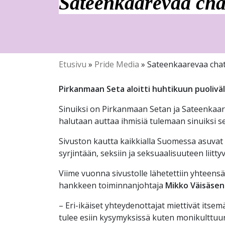
Sateenkaarevaa cha
Etusivu
»
Pride Media
»
Sateenkaarevaa chat
Pirkanmaan Seta aloitti huhtikuun puoliväl
Sinuiksi on Pirkanmaan Setan ja Sateenkaari
halutaan auttaa ihmisiä tulemaan sinuiksi
Sivuston kautta kaikkialla Suomessa asuvat
syrjintään, seksiin ja seksuaalisuuteen liitt
Viime vuonna sivustolle lähetettiin yhteensä 
hankkeen toiminnanjohtaja
Mikko Väisäsen
– Eri-ikäiset yhteydenottajat miettivät itse
tulee esiin kysymyksissä kuten monikulttuuris