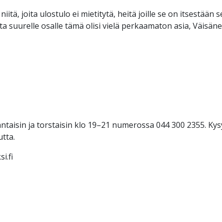
itä, joita ulostulo ei mietitytä, heitä joille se on itsestään 
ta suurelle osalle tämä olisi vielä perkaamaton asia, Väisän
taisin ja torstaisin klo 19–21 numerossa 044 300 2355. Kysy
tta.
i.fi