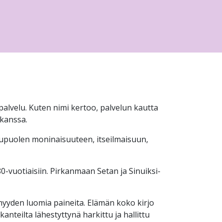
palvelu. Kuten nimi kertoo, palvelun kautta
kanssa.
kupuolen moninaisuuteen, itseilmaisuun,
80-vuotiaisiin. Pirkanmaan Setan ja Sinuiksi-
ömyyden luomia paineita. Elämän koko kirjo
anteilta lähestyttynä harkittu ja hallittu