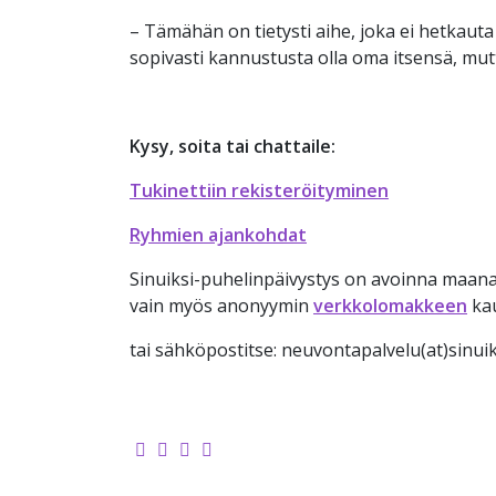
– Tämähän on tietysti aihe, joka ei hetkauta ni
sopivasti kannustusta olla oma itsensä, mut
Kysy, soita tai chattaile:
Tukinettiin rekisteröityminen
Ryhmien ajankohdat
Sinuiksi-puhelinpäivystys on avoinna maanan
vain myös anonyymin
verkkolomakkeen
kau
tai sähköpostitse: neuvontapalvelu(at)sinuiks