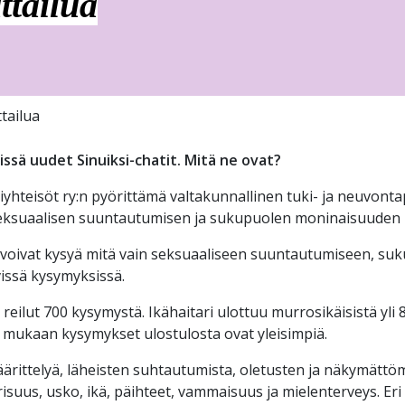
ttailua
tailua
issä uudet Sinuiksi-chatit. Mitä ne ovat?
yhteisöt ry:n pyörittämä valtakunnallinen tuki- ja neuvonta
 seksuaalisen suuntautumisen ja sukupuolen moninaisuuden 
 voivat kysyä mitä vain seksuaaliseen suuntautumiseen, su
yvissä kysymyksissä.
reilut 700 kysymystä. Ikähaitari ulottuu murrosikäisistä yli 
mukaan kysymykset ulostulosta ovat yleisimpiä.
määrittelyä, läheisten suhtautumista, oletusten ja näkymätt
uus, usko, ikä, päihteet, vammaisuus ja mielenterveys. Eri k