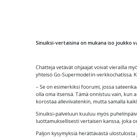
Sinuiksi-vertaisina on mukana iso joukko v
Chatteja vetävät ohjaajat voivat vierailla 
yhteisö Go-Supermodel:in-verkkochatissa. Kesk
– Se on esimerkiksi foorumi, jossa sateenka
olla oma itsensä. Tämä onnistuu vain, kun an
korostaa alleviivatenkin, mutta samalla kaik
Sinuiksi-palveluun kuuluu myös puhelinpäiv
luottamuksellisesti vertaisen kanssa, joka o
Paljon kysymyksiä herättävästä ulostulosta 