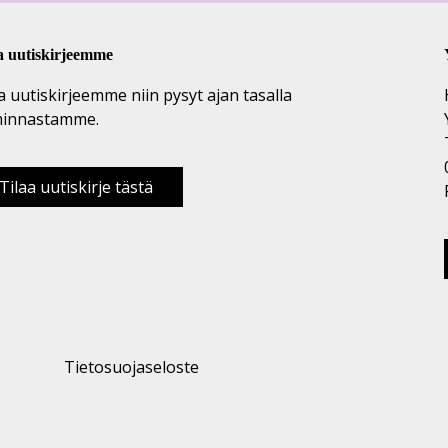
a uutiskirjeemme
a uutiskirjeemme niin pysyt ajan tasalla
minnastamme.
Tilaa uutiskirje tästä
Tietosuojaseloste