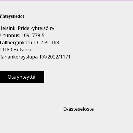
Yhteystiedot
Helsinki Pride -yhteisö ry
Y-tunnus: 1091779-5
Tallberginkatu 1 C / PL 168
00180 Helsinki
Rahankeräyslupa: RA/2022/1171
Ota yhteyttä
Evästeseloste