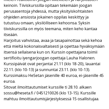
keinoin. Tiiviskurssilla opitaan tekemään joogan
perusasentoja yhdessä, mutta yksityiskohtaisten
ohjeiden ansiosta jokainen oppilas keskittyy ja
tutustuu omaan, yksilölliseen kehoonsa. Syksin
tiiviskurssilla on myös teemana, miten keho kantaa
itseään.
Harjoitus vahvistaa, avaa ja tasapainottaa sekä kehoa
että mieltä kokonaisvaltaisesti ja opettaa hyväksymään
itsensä sellaisena kun on. Kurssin opettajana toimii
sertifioitu iyengarjoogan opettaja Lauha Halonen.
Kurssipäivät ovat perjantai 21.11 (klo 18-20), lauantai
22.11. (klo 10-13) ja sunnuntai 23.11. (klo 10-13).
Kurssimaksu HeSetan jäsenille 40 euroa, ei-jäsenille 45
euroa.
Sitovat ilmoittautumiset kurssille ti 28.10. alkaen
sossu@heseta.fi / 0451210026 (klo 13-15). Kurssille
mahtuu ilmoittautumisjärjestyksessä 15 osallistujaa.