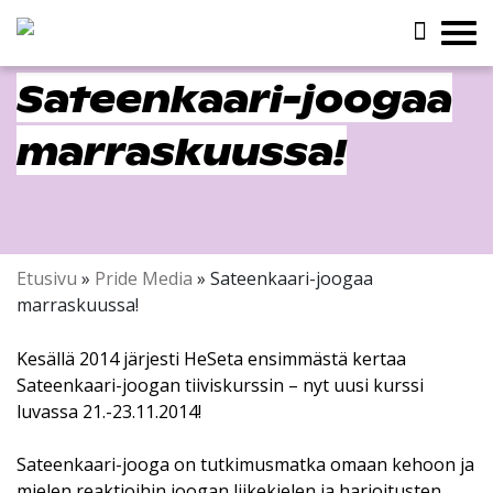
Sateenkaari-joogaa
marraskuussa!
Etusivu
»
Pride Media
»
Sateenkaari-joogaa
marraskuussa!
Kesällä 2014 järjesti HeSeta ensimmästä kertaa
Sateenkaari-joogan tiiviskurssin – nyt uusi kurssi
luvassa 21.-23.11.2014!
Sateenkaari-jooga on tutkimusmatka omaan kehoon ja
mielen reaktioihin joogan liikekielen ja harjoitusten