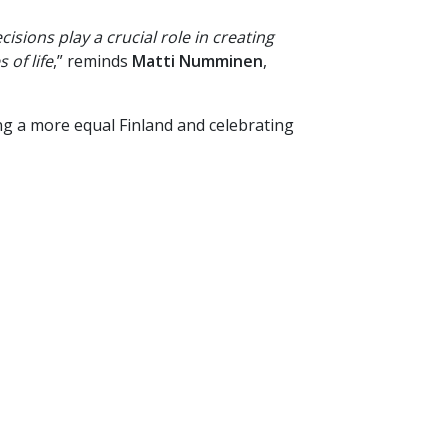
isions play a crucial role in creating
 of life
,” reminds
Matti Numminen
,
ng a more equal Finland and celebrating