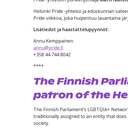
Helsinki Pride -yhteisö ja eduskunnan sat
Pride-viikkoa, joka huipentuu lauantaina jä
Lisätiedot ja haastattelupyynnöt:
Annu Kemppainen
annu@pride.fi
+358 44 744 8042
****
The Finnish Par
patron of the He
The Finnish Parliament’s LGBTQIA+ Network ha
traditionally assigned to an entity that do
society.