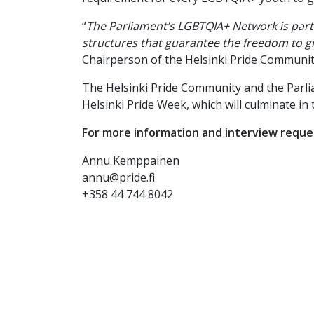
“
The Parliament’s LGBTQIA+ Network is particu
structures that guarantee the freedom to gro
Chairperson of the Helsinki Pride Communit
The Helsinki Pride Community and the Parli
Helsinki Pride Week, which will culminate in
For more information and interview reque
Annu Kemppainen
annu@pride.fi
+358 44 744 8042