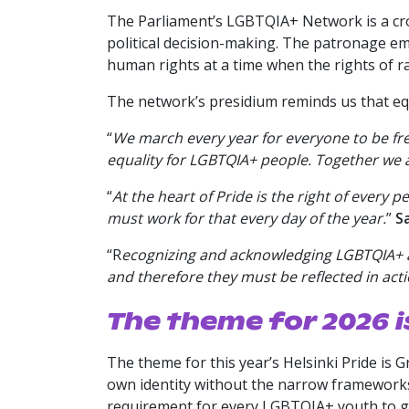
The Parliament’s LGBTQIA+ Network is a cros
political decision-making. The patronage e
human rights at a time when the rights of r
The network’s presidium reminds us that equ
“
We march every year for everyone to be fre
equality for LGBTQIA+ people. Together we 
“
At the heart of Pride is the right of every 
must work for that every day of the year.
”
S
“R
ecognizing and acknowledging LGBTQIA+ are
and therefore they must be reflected in acti
The theme for 2026 
The theme for this year’s Helsinki Pride is 
own identity without the narrow frameworks,
requirement for every LGBTQIA+ youth to gro