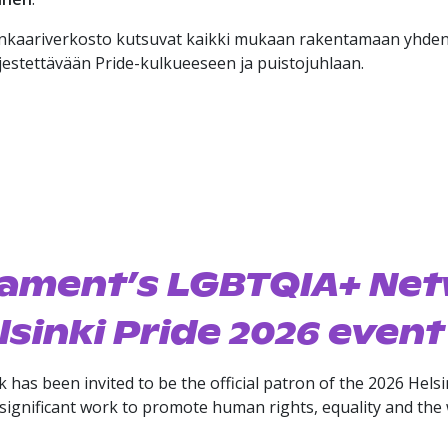
eenkaariverkosto kutsuvat kaikki mukaan rakentamaan yhde
rjestettävään Pride-kulkueeseen ja puistojuhlaan.
liament’s LGBTQIA+ Net
lsinki Pride 2026 event
s been invited to be the official patron of the 2026 Helsin
es significant work to promote human rights, equality and t