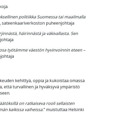
koja.
ksellinen politiikka Suomessa tai maailmalla
, sateenkaariverkoston puheenjohtaja
innästä, häirinnästä ja väkivallasta. Sen
johtaja
ä osa työtämme väestön hyvinvoinnin eteen –
johtaja
keuden kehittyä, oppia ja kukoistaa omassa
, että turvallinen ja hyväksyvä ympäristö
kseen.
töksillä on ratkaiseva rooli sellaisten
än kaikissa vaiheissa.
” muistuttaa Helsinki