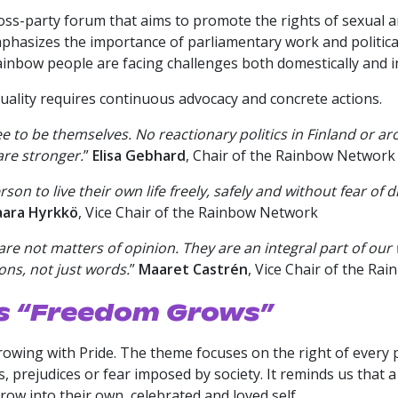
s-party forum that aims to promote the rights of sexual an
mphasizes the importance of parliamentary work and politi
ainbow people are facing challenges both domestically and in
ality requires continuous advocacy and concrete actions.
e to be themselves. No reactionary politics in Finland or 
are stronger.
”
Elisa Gebhard
, Chair of the Rainbow Network
person to live their own life freely, safely and without fear 
aara Hyrkkö
, Vice Chair of the Rainbow Network
 not matters of opinion. They are an integral part of our w
ons, not just words.
”
Maaret Castrén
, Vice Chair of the R
is “Freedom Grows”
Growing with Pride. The theme focuses on the right of every p
 prejudices or fear imposed by society. It reminds us that a
w into their own, celebrated and loved self.