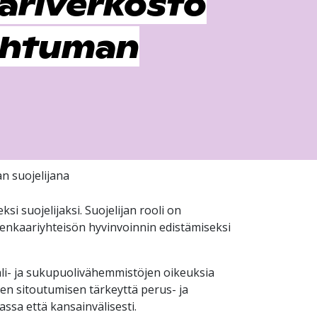
ariverkosto
pahtuman
n suojelijana
 suojelijaksi. Suojelijan rooli on
teenkaariyhteisön hyvinvoinnin edistämiseksi
li- ja sukupuolivähemmistöjen oikeuksia
sen sitoutumisen tärkeyttä perus- ja
ssa että kansainvälisesti.