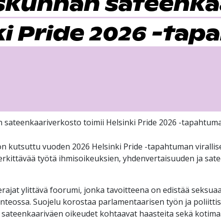
kunnan sateenka
nki Pride 2026 -ta
ateenkaariverkosto toimii Helsinki Pride 2026 -tapahtuma
tsuttu vuoden 2026 Helsinki Pride -tapahtuman viralliseksi
 merkittävää työtä ihmisoikeuksien, yhdenvertaisuuden ja sa
jat ylittävä foorumi, jonka tavoitteena on edistää seksuaa
nteossa. Suojelu korostaa parlamentaarisen työn ja poliitti
 sateenkaariväen oikeudet kohtaavat haasteita sekä kotimaa