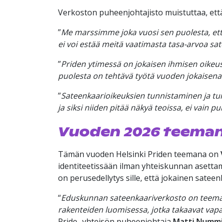
Verkoston puheenjohtajisto muistuttaa, että 
”
Me marssimme joka vuosi sen puolesta, että
ei voi estää meitä vaatimasta tasa-arvoa s
”
Priden ytimessä on jokaisen ihmisen oikeus 
puolesta on tehtävä työtä vuoden jokaisena
”
Sateenkaarioikeuksien tunnistaminen ja tu
ja siksi niiden pitää näkyä teoissa, ei vain p
Vuoden 2026 teeman
Tämän vuoden Helsinki Priden teemana on
identiteetissään ilman yhteiskunnan asettam
on perusedellytys sille, että jokainen sateen
“
Eduskunnan sateenkaariverkosto on teeman ka
rakenteiden luomisessa, jotka takaavat vap
Pride -yhteisön puheenjohtaja
Matti Numm