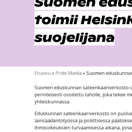
Suomen edus
toimii Helsi
suojelijana
Etusivu
»
Pride Media
»
Suomen eduskunnan s
Suomen eduskunnan sateenkaariverkosto on ku
perinteisesti osoitettu taholle, joka tekee
yhteiskunnassa.
Eduskunnan sateenkaariverkosto on puoluera
lainsäädäntötyössä ja poliittisessa päätökse
ihmisoikeuksien turvaamisessa aikana, jona