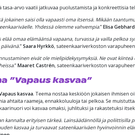
tasa-arvo vaatii jatkuvaa puolustamista ja konkreettisia te
 jokainen saisi olla vapaasti oma itsensä. Mikään taantumu
ateenkaariväelle. Yhdessä olemme vahvempia
.”
Elisa Gebhard
elää omaa elämäänsä vapaana, turvassa ja vailla pelkoa syrj
 päivänä.
”
Saara Hyrkkö
, sateenkaariverkoston varapuheen
nnustaminen eivät ole mielipidekysymyksiä. Ne ovat kiinte
uheissa
.”
Maaret Castrén
, sateenkaariverkoston varapuheen
a ”Vapaus kasvaa”
Vapaus kasvaa
. Teema nostaa keskiöön jokaisen ihmisen oi
ia ahtaita raameja, ennakkoluuloja tai pelkoa. Se muistuttaa
kaarinuori voi kasvaa omaksi, juhlituksi ja rakastetuksi itse
nnalta erityisen tärkeä. Lainsäädännöllä ja poliittisilla pää
auden kasvaa ja turvaavat sateenkaariväen hyvinvoinnin eläm
inen
.