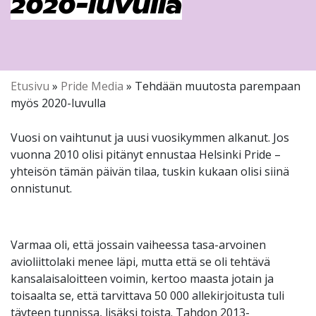
2020-luvulla
Etusivu
»
Pride Media
»
Tehdään muutosta parempaan
myös 2020-luvulla
Vuosi on vaihtunut ja uusi vuosikymmen alkanut. Jos
vuonna 2010 olisi pitänyt ennustaa Helsinki Pride –
yhteisön tämän päivän tilaa, tuskin kukaan olisi siinä
onnistunut.
Varmaa oli, että jossain vaiheessa tasa-arvoinen
avioliittolaki menee läpi, mutta että se oli tehtävä
kansalaisaloitteen voimin, kertoo maasta jotain ja
toisaalta se, että tarvittava 50 000 allekirjoitusta tuli
täyteen tunnissa, lisäksi toista. Tahdon 2013-