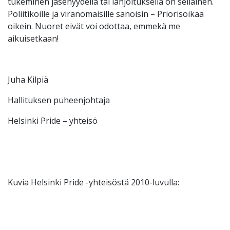
tukeminen jäsenyydellä tai lahjoituksella on sellainen.
Poliitikoille ja viranomaisille sanoisin – Priorisoikaa
oikein. Nuoret eivät voi odottaa, emmekä me
aikuisetkaan!
Juha Kilpiä
Hallituksen puheenjohtaja
Helsinki Pride – yhteisö
Kuvia Helsinki Pride -yhteisöstä 2010-luvulla: