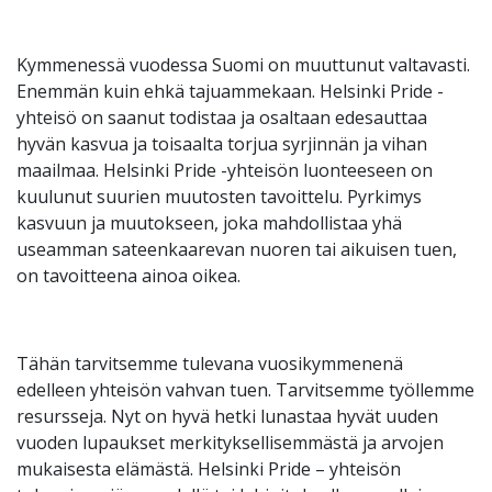
Kymmenessä vuodessa Suomi on muuttunut valtavasti.
Enemmän kuin ehkä tajuammekaan. Helsinki Pride -
yhteisö on saanut todistaa ja osaltaan edesauttaa
hyvän kasvua ja toisaalta torjua syrjinnän ja vihan
maailmaa. Helsinki Pride -yhteisön luonteeseen on
kuulunut suurien muutosten tavoittelu. Pyrkimys
kasvuun ja muutokseen, joka mahdollistaa yhä
useamman sateenkaarevan nuoren tai aikuisen tuen,
on tavoitteena ainoa oikea.
Tähän tarvitsemme tulevana vuosikymmenenä
edelleen yhteisön vahvan tuen. Tarvitsemme työllemme
resursseja. Nyt on hyvä hetki lunastaa hyvät uuden
vuoden lupaukset merkityksellisemmästä ja arvojen
mukaisesta elämästä. Helsinki Pride – yhteisön