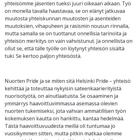
yhteisömme jäsenten tueksi juuri oikeaan aikaan. Työ
on monella tavalla haastavaa, se on elänyt jatkuvaa
muutosta yhteiskunnan muutosten ja asenteiden
muutoksien, vihapuheen ja rasismin nousun rinnalla,
mutta samalla se on tuottanut onnellisia tarinoita ja
yhteisön merkitys on vain vahvistunut. Ja onnellista on
ollut se, että tälle työlle on löytynyt yhteisön sisältä
tuki. Se kertoo paljon yhteisöstä.
Nuorten Pride ja se miten sitä Helsinki Pride – yhteisö
kehittää ja toteuttaa nykyisin sateenkaarierityistä
nuorisotyötä, on ainutlaatuista. Se osaaminen ja
ymmärrys haavoittuvimmassa asemassa olevien
nuorten tukemiseksi, jota vahvan ammatillisen työn
kokemuksen kautta on hankittu, kantaa hedelmää.
Tästä haavoittuvuudesta meillä oli tuntumaa jo
vuosikymmen sitten, mutta pitkin matkaa olemme