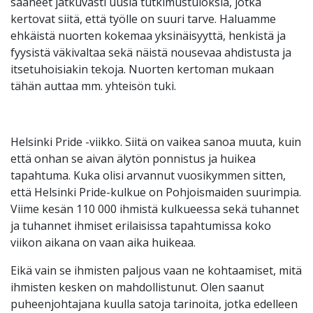
saaneet jatkuvasti uusia tutkimustuloksia, jotka
kertovat siitä, että työlle on suuri tarve. Haluamme
ehkäistä nuorten kokemaa yksinäisyyttä, henkistä ja
fyysistä väkivaltaa sekä näistä nousevaa ahdistusta ja
itsetuhoisiakin tekoja. Nuorten kertoman mukaan
tähän auttaa mm. yhteisön tuki.
Helsinki Pride -viikko. Siitä on vaikea sanoa muuta, kuin
että onhan se aivan älytön ponnistus ja huikea
tapahtuma. Kuka olisi arvannut vuosikymmen sitten,
että Helsinki Pride-kulkue on Pohjoismaiden suurimpia.
Viime kesän 110 000 ihmistä kulkueessa sekä tuhannet
ja tuhannet ihmiset erilaisissa tapahtumissa koko
viikon aikana on vaan aika huikeaa.
Eikä vain se ihmisten paljous vaan ne kohtaamiset, mitä
ihmisten kesken on mahdollistunut. Olen saanut
puheenjohtajana kuulla satoja tarinoita, jotka edelleen