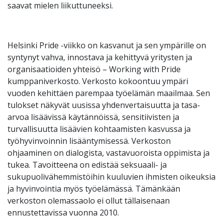
saavat mielen liikuttuneeksi.
Helsinki Pride -viikko on kasvanut ja sen ympärille on
syntynyt vahva, innostava ja kehittyvä yritysten ja
organisaatioiden yhteisö – Working with Pride
kumppaniverkosto. Verkosto kokoontuu ympäri
vuoden kehittäen parempaa työelämän maailmaa. Sen
tulokset näkyvät uusissa yhdenvertaisuutta ja tasa-
arvoa lisäävissä käytännöissä, sensitiivisten ja
turvallisuutta lisäävien kohtaamisten kasvussa ja
työhyvinvoinnin lisääntymisessä. Verkoston
ohjaaminen on dialogista, vastavuoroista oppimista ja
tukea. Tavoitteena on edistää seksuaali- ja
sukupuolivähemmistöihin kuuluvien ihmisten oikeuksia
ja hyvinvointia myös työelämässä. Tämänkään
verkoston olemassaolo ei ollut tällaisenaan
ennustettavissa vuonna 2010.