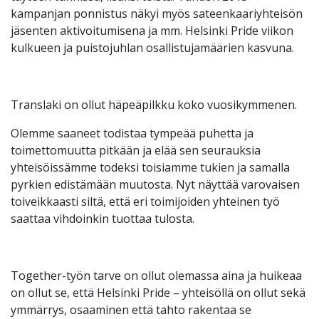
kampanjan ponnistus näkyi myös sateenkaariyhteisön
jäsenten aktivoitumisena ja mm. Helsinki Pride viikon
kulkueen ja puistojuhlan osallistujamäärien kasvuna.
Translaki on ollut häpeäpilkku koko vuosikymmenen.
Olemme saaneet todistaa tympeää puhetta ja
toimettomuutta pitkään ja elää sen seurauksia
yhteisöissämme todeksi toisiamme tukien ja samalla
pyrkien edistämään muutosta. Nyt näyttää varovaisen
toiveikkaasti siltä, että eri toimijoiden yhteinen työ
saattaa vihdoinkin tuottaa tulosta.
Together-työn tarve on ollut olemassa aina ja huikeaa
on ollut se, että Helsinki Pride – yhteisöllä on ollut sekä
ymmärrys, osaaminen että tahto rakentaa se