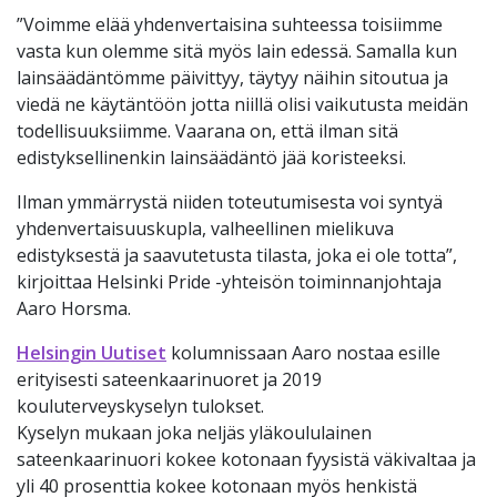
”Voimme elää yhdenvertaisina suhteessa toisiimme
vasta kun olemme sitä myös lain edessä. Samalla kun
lainsäädäntömme päivittyy, täytyy näihin sitoutua ja
viedä ne käytäntöön jotta niillä olisi vaikutusta meidän
todellisuuksiimme. Vaarana on, että ilman sitä
edistyksellinenkin lainsäädäntö jää koristeeksi.
Ilman ymmärrystä niiden toteutumisesta voi syntyä
yhdenvertaisuuskupla, valheellinen mielikuva
edistyksestä ja saavutetusta tilasta, joka ei ole totta”,
kirjoittaa Helsinki
Pride -yhteisön toiminnanjohtaja
Aaro Horsma.
Helsingin Uutiset
kolumnissaan Aaro nostaa esille
erityisesti sateenkaarinuoret ja 2019
kouluterveyskyselyn tulokset.
Kyselyn mukaan joka neljäs yläkoululainen
sateenkaarinuori kokee kotonaan fyysistä väkivaltaa ja
yli 40 prosenttia kokee kotonaan myös henkistä