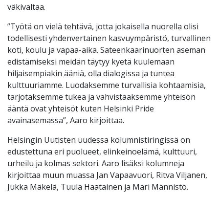
väkivaltaa.
”Työtä on vielä tehtävä, jotta jokaisella nuorella olisi
todellisesti yhdenvertainen kasvuympäristö, turvallinen
koti, koulu ja vapaa-aika. Sateenkaarinuorten aseman
edistämiseksi meidän täytyy kyetä kuulemaan
hiljaisempiakin ääniä, olla dialogissa ja tuntea
kulttuuriamme. Luodaksemme turvallisia kohtaamisia,
tarjotaksemme tukea ja vahvistaaksemme yhteisön
ääntä ovat yhteisöt kuten Helsinki Pride
avainasemassa”, Aaro kirjoittaa.
Helsingin Uutisten uudessa kolumnistiringissä on
edustettuna eri puolueet, elinkeinoelämä, kulttuuri,
urheilu ja kolmas sektori. Aaro lisäksi kolumneja
kirjoittaa muun muassa Jan Vapaavuori, Ritva Viljanen,
Jukka Mäkelä, Tuula Haatainen ja Mari Männistö.