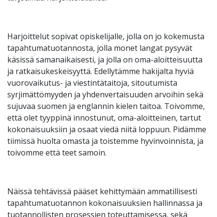
Harjoittelut sopivat opiskelijalle, jolla on jo kokemusta
tapahtumatuotannosta, jolla monet langat pysyvät
käsissä samanaikaisesti, ja jolla on oma-aloitteisuutta
ja ratkaisukeskeisyyttä. Edellytämme hakijalta hyviä
vuorovaikutus- ja viestintätaitoja, sitoutumista
syrjimättömyyden ja yhdenvertaisuuden arvoihin sekä
sujuvaa suomen ja englannin kielen taitoa. Toivomme,
että olet tyyppinä innostunut, oma-aloitteinen, tartut
kokonaisuuksiin ja osaat viedä niitä loppuun. Pidämme
tiimissä huolta omasta ja toistemme hyvinvoinnista, ja
toivomme että teet samoin.
Näissä tehtävissä pääset kehittymään ammatillisesti
tapahtumatuotannon kokonaisuuksien hallinnassa ja
tuotannollisten prosessien toteuttamisessa, sekä