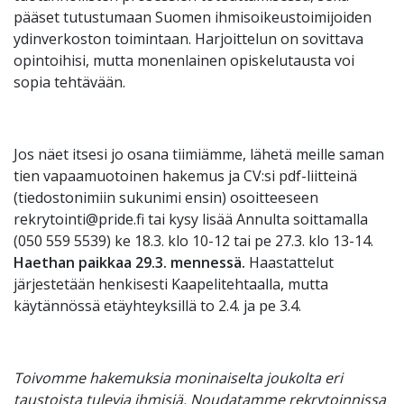
pääset tutustumaan Suomen ihmisoikeustoimijoiden
ydinverkoston toimintaan. Harjoittelun on sovittava
opintoihisi, mutta monenlainen opiskelutausta voi
sopia tehtävään.
Jos näet itsesi jo osana tiimiämme, lähetä meille saman
tien vapaamuotoinen hakemus ja CV:si pdf-liitteinä
(tiedostonimiin sukunimi ensin) osoitteeseen
rekrytointi@pride.fi tai kysy lisää Annulta soittamalla
(050 559 5539) ke 18.3. klo 10-12 tai pe 27.3. klo 13-14.
Haethan paikkaa 29.3. mennessä.
Haastattelut
järjestetään henkisesti Kaapelitehtaalla, mutta
käytännössä etäyhteyksillä to 2.4. ja pe 3.4.
Toivomme hakemuksia moninaiselta joukolta eri
taustoista tulevia ihmisiä. Noudatamme rekrytoinnissa