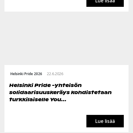
Lue lisää
Helsinki Pride 2026
22.6.2026
Helsinki Pride -yhteisön
solidaarisuuskeräys kohdistetaan
turkkilaiselle You...
Lue lisää