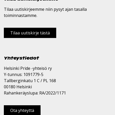
Tilaa uutiskirjeemme niin pysyt ajan tasalla
toiminnastamme.
Tilaa uutiskirje tästä
Yhteystiedot
Helsinki Pride -yhteisö ry
Y-tunnus: 1091779-5
Tallberginkatu 1 C / PL 168
00180 Helsinki
Rahankeräyslupa: RA/2022/1171
Ota yhteyttä