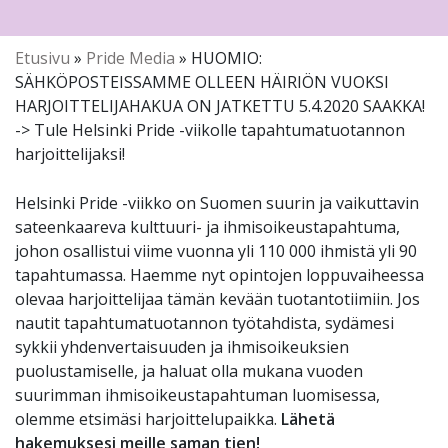
Etusivu
»
Pride Media
»
HUOMIO:
SÄHKÖPOSTEISSAMME OLLEEN HÄIRIÖN VUOKSI
HARJOITTELIJAHAKUA ON JATKETTU 5.4.2020 SAAKKA!
-> Tule Helsinki Pride -viikolle tapahtumatuotannon
harjoittelijaksi!
Helsinki Pride -viikko on Suomen suurin ja vaikuttavin
sateenkaareva kulttuuri- ja ihmisoikeustapahtuma,
johon osallistui viime vuonna yli 110 000 ihmistä yli 90
tapahtumassa. Haemme nyt opintojen loppuvaiheessa
olevaa harjoittelijaa tämän kevään tuotantotiimiin. Jos
nautit tapahtumatuotannon työtahdista, sydämesi
sykkii yhdenvertaisuuden ja ihmisoikeuksien
puolustamiselle, ja haluat olla mukana vuoden
suurimman ihmisoikeustapahtuman luomisessa,
olemme etsimäsi harjoittelupaikka.
Lähetä
hakemuksesi meille saman tien!