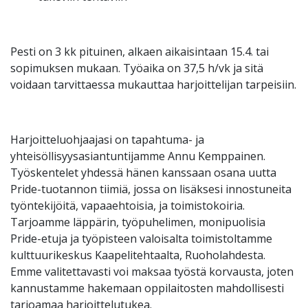
Pesti on 3 kk pituinen, alkaen aikaisintaan 15.4. tai
sopimuksen mukaan. Työaika on 37,5 h/vk ja sitä
voidaan tarvittaessa mukauttaa harjoittelijan tarpeisiin.
Harjoitteluohjaajasi on tapahtuma- ja
yhteisöllisyysasiantuntijamme Annu Kemppainen.
Työskentelet yhdessä hänen kanssaan osana uutta
Pride-tuotannon tiimiä, jossa on lisäksesi innostuneita
työntekijöitä, vapaaehtoisia, ja toimistokoiria.
Tarjoamme läppärin, työpuhelimen, monipuolisia
Pride-etuja ja työpisteen valoisalta toimistoltamme
kulttuurikeskus Kaapelitehtaalta, Ruoholahdesta.
Emme valitettavasti voi maksaa työstä korvausta, joten
kannustamme hakemaan oppilaitosten mahdollisesti
tarjoamaa harjoittelutukea.