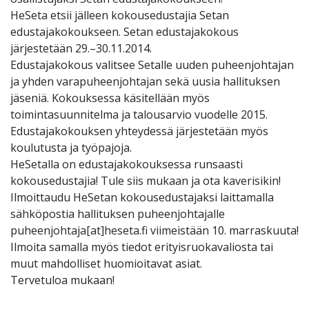
HeSeta etsii jälleen kokousedustajia Setan
edustajakokoukseen. Setan edustajakokous
järjestetään 29.–30.11.2014.
Edustajakokous valitsee Setalle uuden puheenjohtajan
ja yhden varapuheenjohtajan sekä uusia hallituksen
jäseniä. Kokouksessa käsitellään myös
toimintasuunnitelma ja talousarvio vuodelle 2015.
Edustajakokouksen yhteydessä järjestetään myös
koulutusta ja työpajoja.
HeSetalla on edustajakokouksessa runsaasti
kokousedustajia! Tule siis mukaan ja ota kaverisikin!
Ilmoittaudu HeSetan kokousedustajaksi laittamalla
sähköpostia hallituksen puheenjohtajalle
puheenjohtaja[at]heseta.fi viimeistään 10. marraskuuta!
Ilmoita samalla myös tiedot erityisruokavaliosta tai
muut mahdolliset huomioitavat asiat.
Tervetuloa mukaan!