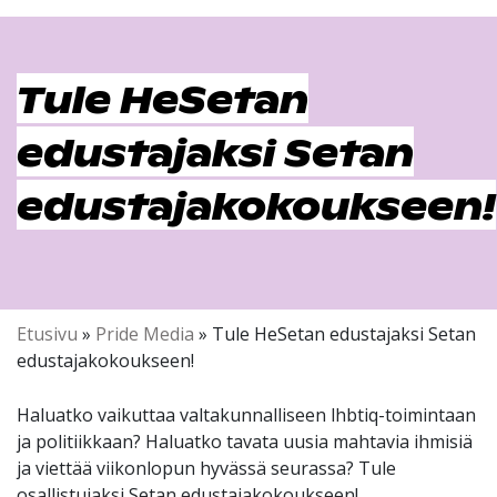
Tule HeSetan
edustajaksi Setan
edustajakokoukseen!
Etusivu
»
Pride Media
»
Tule HeSetan edustajaksi Setan
edustajakokoukseen!
Haluatko vaikuttaa valtakunnalliseen lhbtiq-toimintaan
ja politiikkaan? Haluatko tavata uusia mahtavia ihmisiä
ja viettää viikonlopun hyvässä seurassa? Tule
osallistujaksi Setan edustajakokoukseen!