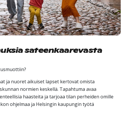
muksia sateenkaarevasta
tusmuottiin?
 ja nuoret aikuiset lapset kertovat omista
eiskunnan normien keskellä. Tapahtuma avaa
nteellisia haasteita ja tarjoaa tilan perheiden omille
 viikon ohjelmaa ja Helsingin kaupungin työtä