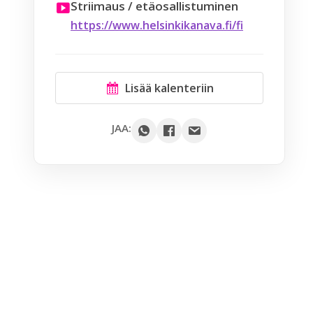
Striimaus / etäosallistuminen
https://www.helsinkikanava.fi/fi
Lisää kalenteriin
Google
JAA:
Outlook
Yahoo
iCal / .ics