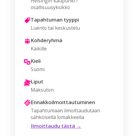
Helsingin kaupunki /
osallisuusyksikkö
Tapahtuman tyyppi
Luento tai keskustelu
Kohderyhmä
Kaikille
Kieli
Suomi
Liput
Maksuton
Ennakkoilmoittautuminen
Tapahtumaan ilmoittaudutaan
sähköisellä lomakkeella
Ilmoittaudu tästä →