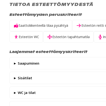
TIETOA ESTEETTÖMYYDESTÄ
Esteettömyyden peruskriteerit
Saattoliikenteellä tilaa pysähtyä
Esteetön reitti 
Esteetön WC
Esteetön tapahtumatila
I
Laajemmat esteettömyyskriteerit
Saapuminen
Sisätilat
WC ja tilat