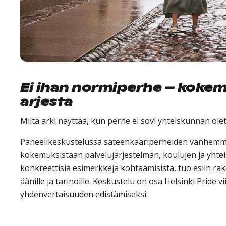
Ei ihan normiperhe – koke
arjesta
Miltä arki näyttää, kun perhe ei sovi yhteiskunnan ole
Paneelikeskustelussa sateenkaariperheiden vanhemmat
kokemuksistaan palvelujärjestelmän, koulujen ja yht
konkreettisia esimerkkejä kohtaamisista, tuo esiin rake
äänille ja tarinoille. Keskustelu on osa Helsinki Pride
yhdenvertaisuuden edistämiseksi.