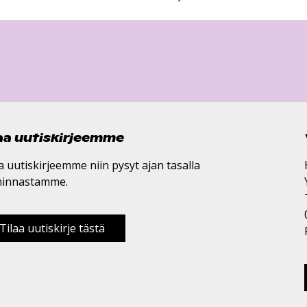
laa uutiskirjeemme
a uutiskirjeemme niin pysyt ajan tasalla
minnastamme.
Tilaa uutiskirje tästä