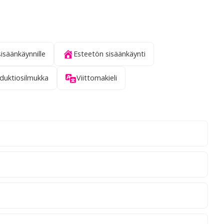
sisäänkäynnille
Esteetön sisäänkäynti
nduktiosilmukka
Viittomakieli