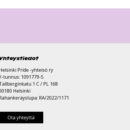
Yhteystiedot
Helsinki Pride -yhteisö ry
Y-tunnus: 1091779-5
Tallberginkatu 1 C / PL 168
00180 Helsinki
Rahankeräyslupa: RA/2022/1171
Ota yhteyttä