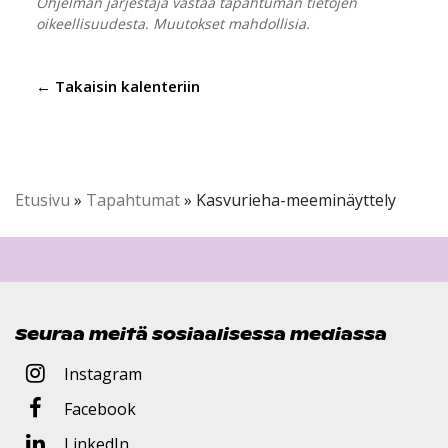
Ohjelman järjestäjä vastaa tapahtuman tietojen
oikeellisuudesta. Muutokset mahdollisia.
← Takaisin kalenteriin
Etusivu
»
Tapahtumat
»
Kasvurieha-meeminäyttely
Seuraa meitä sosiaalisessa mediassa
Instagram
Facebook
LinkedIn