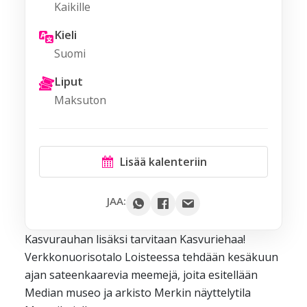
Kaikille
Kieli
Suomi
Liput
Maksuton
Lisää kalenteriin
Google
JAA:
Outlook
Kasvurauhan lisäksi tarvitaan Kasvuriehaa!
Yahoo
Verkkonuorisotalo Loisteessa tehdään kesäkuun
iCal / .ics
ajan sateenkaarevia meemejä, joita esitellään
Median museo ja arkisto Merkin näyttelytila