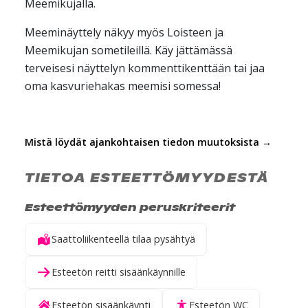
Meemikujalla.
Meeminäyttely näkyy myös Loisteen ja
Meemikujan sometileillä. Käy jättämässä
terveisesi näyttelyn kommenttikenttään tai jaa
oma kasvuriehakas meemisi somessa!
Mistä löydät ajankohtaisen tiedon muutoksista →
TIETOA ESTEETTÖMYYDESTÄ
Esteettömyyden peruskriteerit
Saattoliikenteellä tilaa pysähtyä
Esteetön reitti sisäänkäynnille
Esteetön sisäänkäynti
Esteetön WC