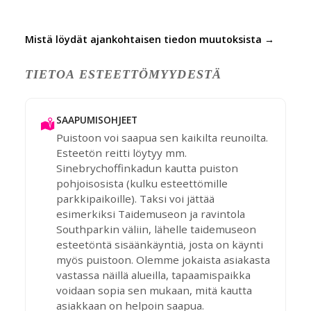
Mistä löydät ajankohtaisen tiedon muutoksista →
TIETOA ESTEETTÖMYYDESTÄ
SAAPUMISOHJEET
Puistoon voi saapua sen kaikilta reunoilta.
Esteetön reitti löytyy mm.
Sinebrychoffinkadun kautta puiston
pohjoisosista (kulku esteettömille
parkkipaikoille). Taksi voi jättää
esimerkiksi Taidemuseon ja ravintola
Southparkin väliin, lähelle taidemuseon
esteetöntä sisäänkäyntiä, josta on käynti
myös puistoon. Olemme jokaista asiakasta
vastassa näillä alueilla, tapaamispaikka
voidaan sopia sen mukaan, mitä kautta
asiakkaan on helpoin saapua.