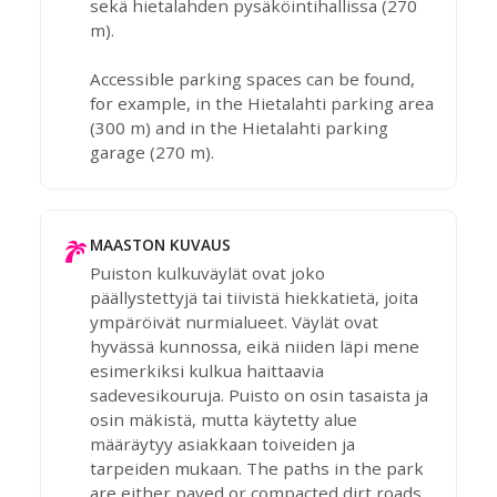
sekä hietalahden pysäköintihallissa (270
m).
Accessible parking spaces can be found,
for example, in the Hietalahti parking area
(300 m) and in the Hietalahti parking
garage (270 m).
MAASTON KUVAUS
Puiston kulkuväylät ovat joko
päällystettyjä tai tiivistä hiekkatietä, joita
ympäröivät nurmialueet. Väylät ovat
hyvässä kunnossa, eikä niiden läpi mene
esimerkiksi kulkua haittaavia
sadevesikouruja. Puisto on osin tasaista ja
osin mäkistä, mutta käytetty alue
määräytyy asiakkaan toiveiden ja
tarpeiden mukaan. The paths in the park
are either paved or compacted dirt roads,