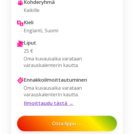
Kohderyhmä
Kaikille
Kieli
Englanti, Suomi
Liput
25 €
Oma kuvausaika varataan
varauskalenterin kautta.
Ennakkoilmoittautuminen
Oma kuvausaika varataan
varauskalenterin kautta.
Ilmoittaudu tästä →
Osta lippu →