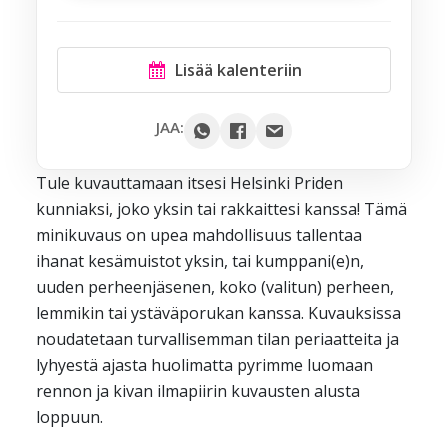
Lisää kalenteriin
Google
JAA:
Outlook
Tule kuvauttamaan itsesi Helsinki Priden
Yahoo
kunniaksi, joko yksin tai rakkaittesi kanssa! Tämä
iCal / .ics
minikuvaus on upea mahdollisuus tallentaa
ihanat kesämuistot yksin, tai kumppani(e)n,
uuden perheenjäsenen, koko (valitun) perheen,
lemmikin tai ystäväporukan kanssa. Kuvauksissa
noudatetaan turvallisemman tilan periaatteita ja
lyhyestä ajasta huolimatta pyrimme luomaan
rennon ja kivan ilmapiirin kuvausten alusta
loppuun.