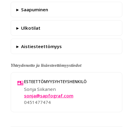
Saapuminen
Ulkotilat
Aistiesteettömyys
Yhteydenotto ja lisäesteettömyystiedot
ESTEETTÖMYYSYHTEYSHENKILÖ
Sonja Siikanen
sonja@sapfograf.com
0451477474