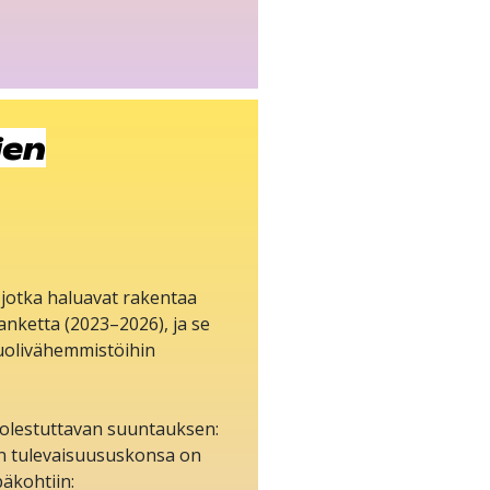
jen
, jotka haluavat rakentaa
anketta (2023–2026), ja se
puolivähemmistöihin
uolestuttavan suuntauksen:
än tulevaisuususkonsa on
päkohtiin: