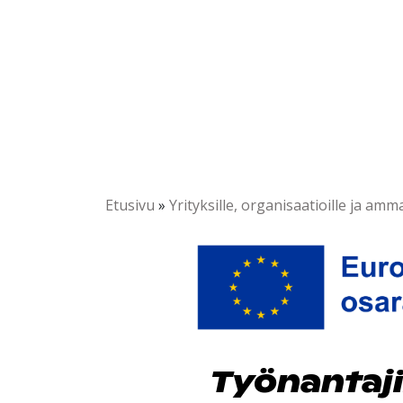
Etusivu
»
Yrityksille, organisaatioille ja ammat
Työnantajil