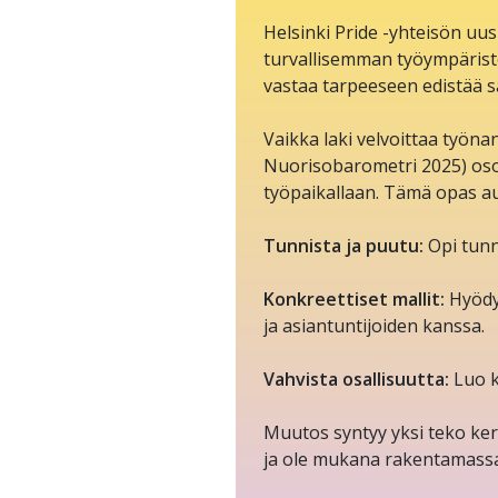
Helsinki Pride -yhteisön uus
turvallisemman työympärist
vastaa tarpeeseen edistää sa
Vaikka laki velvoittaa työn
Nuorisobarometri 2025) osoi
työpaikallaan. Tämä opas au
Tunnista ja puutu:
Opi tunn
Konkreettiset mallit:
Hyödyn
ja asiantuntijoiden kanssa.
Vahvista osallisuutta:
Luo k
Muutos syntyy yksi teko ker
ja ole mukana rakentamass