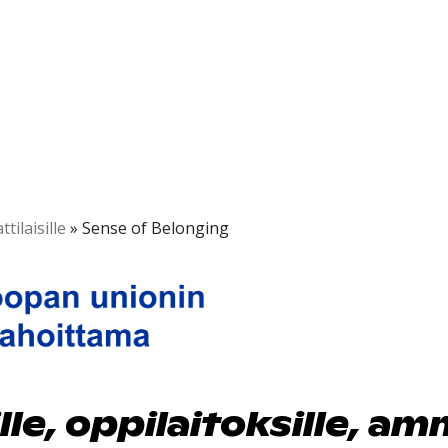
tilaisille
»
Sense of Belonging
le, oppilaitoksille, amm