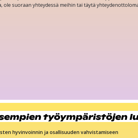
ta, ole suoraan yhteydessä meihin tai täytä yhteydenottoloma
isempien työympäristöjen l
sten hyvinvoinnin ja osallisuuden vahvistamiseen