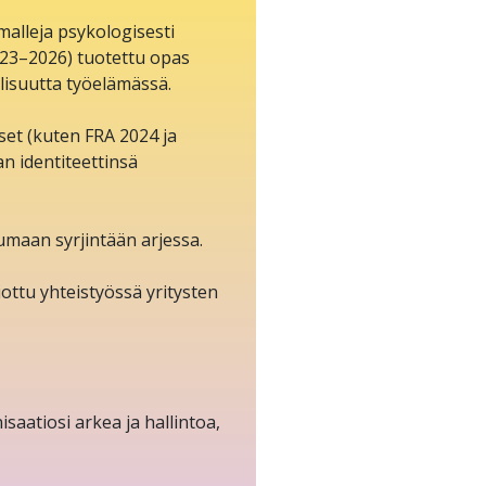
malleja psykologisesti
23–2026) tuotettu opas
llisuutta työelämässä.
set (kuten FRA 2024 ja
n identiteettinsä
umaan syrjintään arjessa.
ottu yhteistyössä yritysten
aatiosi arkea ja hallintoa,