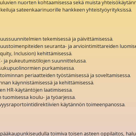
luvien nuorten kohtaamisessa sekä muista yhteisökäytänn
keiluja sateenkaarinuorille hankkeen yhteistyöyrityksissä.
suussuunnitelmien tekemisessä ja päivittämisessä.
suustoimenpiteiden seuranta- ja arviointimittareiden luomis
quity, Inclusion) kehittämisessä.
- ja pukeutumistilojen suunnittelussa.
en sukupuolinormien purkamisessa.
 toiminnan periaatteiden työstämisessä ja soveltamisessa.
nnan käynnistämisessä ja kehittämisessä.
ien HR-käytäntöjen laatimisessa.
n tuomisessa koulu- ja työarjessa.
tävyysraportointidirektiivien käytännön toimeenpanossa.
tai pääkaupunkiseudulla toimiva toisen asteen oppilaitos, h