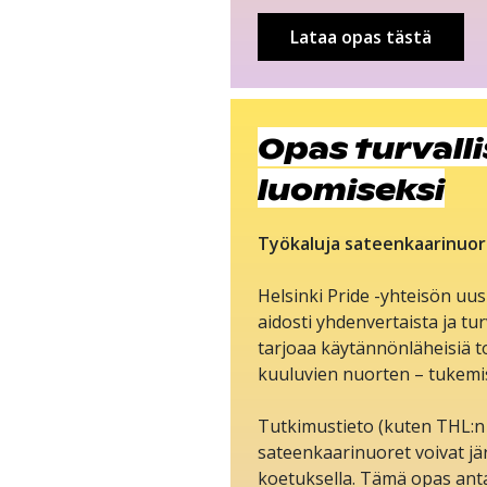
Lataa opas tästä
Opas turvall
luomiseksi
Työkaluja sateenkaarinuort
Helsinki Pride -yhteisön uus
aidosti yhdenvertaista ja tu
tarjoaa käytännönläheisiä t
kuuluvien nuorten – tukemi
Tutkimustieto (kuten THL:n
sateenkaarinuoret voivat jä
koetuksella. Tämä opas antaa