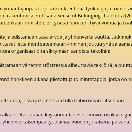
i työnantajaopas tarjoaa konkreettisia työkaluja ja toiminta
ön rakentamiseen. Osana Sense of Belonging -hanketta (20
teenkaari-ihmisten, erityisesti nuorten, hyvinvointia ja osa
antajia edistämään tasa-arvoa ja yhdenvertaisuutta, tutkimuk
ttavat, että moni sateenkaari-ihminen joutuu yhä salaamaa
ttaa organisaatioita siirtymään sanoista tekoihin:
istamaan vähemmistöstressiä aiheuttavia tekijöitä ja puutt
nä hankkeen aikana pilotoituja toimintatapoja, jotka on hi
ulttuuria, jossa jokainen voi tulla töihin omana itsenään.
rallaan. Ota oppaan käytännönläheiset neuvot osaksi organis
a yhdenvertaisempaa työelämää vuoden jokaisena päivänä.