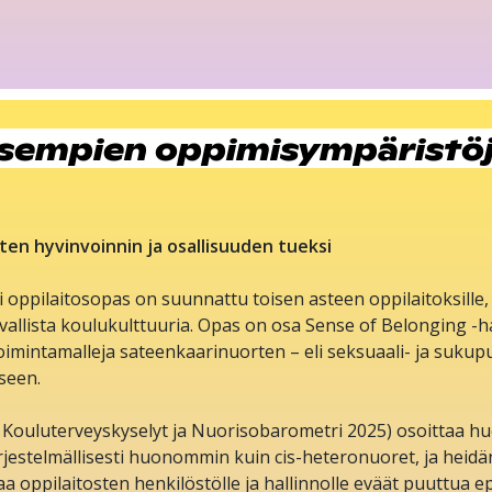
isempien oppimisympäristö
en hyvinvoinnin ja osallisuuden tueksi
i oppilaitosopas on suunnattu toisen asteen oppilaitoksille
rvallista koulukulttuuria. Opas on osa Sense of Belonging -h
oimintamalleja sateenkaarinuorten – eli seksuaali- ja suku
seen.
 Kouluterveyskyselyt ja Nuorisobarometri 2025) osoittaa h
rjestelmällisesti huonommin kuin cis-heteronuoret, ja heid
 oppilaitosten henkilöstölle ja hallinnolle eväät puuttua e