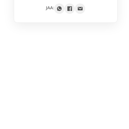
Google
JAA:
Outlook
Yahoo
iCal / .ics