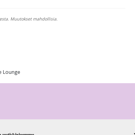
esta. Muutokset mahdollisia.
de Lounge
a uutiskirjeemme