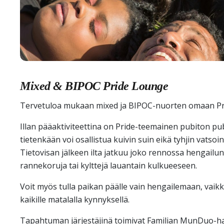
Mixed & BIPOC Pride Lounge
Tervetuloa mukaan mixed ja BIPOC-nuorten omaan Pr
Illan pääaktiviteettina on Pride-teemainen pubiton pubi
tietenkään voi osallistua kuivin suin eikä tyhjin vatsoin,
Tietovisan jälkeen ilta jatkuu joko rennossa hengailun
rannekoruja tai kylttejä lauantain kulkueeseen.
Voit myös tulla paikan päälle vain hengailemaan, vaikk
kaikille matalalla kynnyksellä.
Tapahtuman järjestäjinä toimivat Familian MunDuo-ha