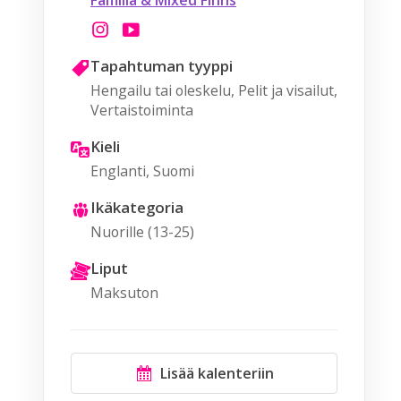
Familia & Mixed Finns
Tapahtuman tyyppi
Hengailu tai oleskelu, Pelit ja visailut,
Vertaistoiminta
Kieli
Englanti, Suomi
Ikäkategoria
Nuorille (13-25)
Liput
Maksuton
Lisää kalenteriin