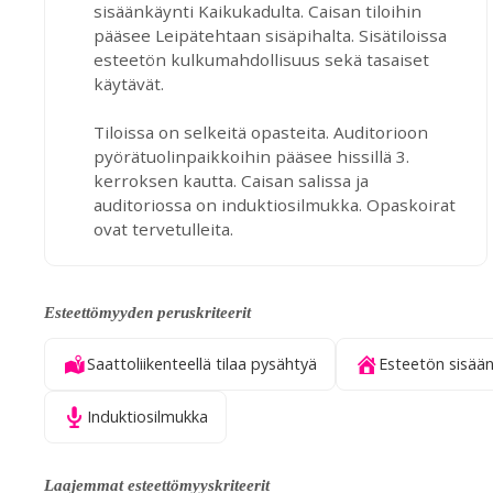
sisäänkäynti Kaikukadulta. Caisan tiloihin
pääsee Leipätehtaan sisäpihalta. Sisätiloissa
esteetön kulkumahdollisuus sekä tasaiset
käytävät.
Tiloissa on selkeitä opasteita. Auditorioon
pyörätuolinpaikkoihin pääsee hissillä 3.
kerroksen kautta. Caisan salissa ja
auditoriossa on induktiosilmukka. Opaskoirat
ovat tervetulleita.
Esteettömyyden peruskriteerit
Saattoliikenteellä tilaa pysähtyä
Esteetön sisään
Induktiosilmukka
Laajemmat esteettömyyskriteerit