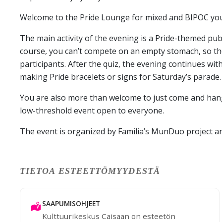
Welcome to the Pride Lounge for mixed and BIPOC you
The main activity of the evening is a Pride-themed publ
course, you can’t compete on an empty stomach, so ther
participants. After the quiz, the evening continues wit
making Pride bracelets or signs for Saturday’s parade.
You are also more than welcome to just come and hang o
low-threshold event open to everyone.
The event is organized by Familia’s MunDuo project a
TIETOA ESTEETTÖMYYDESTÄ
SAAPUMISOHJEET
Kulttuurikeskus Caisaan on esteetön