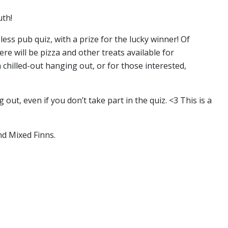
th!
ess pub quiz, with a prize for the lucky winner! Of
e will be pizza and other treats available for
h chilled-out hanging out, or for those interested,
ut, even if you don’t take part in the quiz. <3 This is a
nd Mixed Finns.