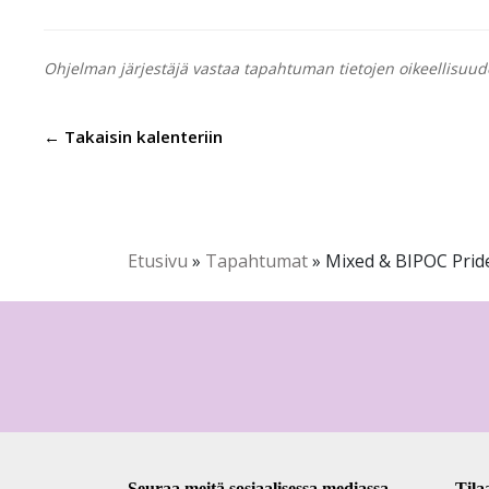
Ohjelman järjestäjä vastaa tapahtuman tietojen oikeellisuud
← Takaisin kalenteriin
Etusivu
»
Tapahtumat
»
Mixed & BIPOC Pri
Seuraa meitä sosiaalisessa mediassa
Tila