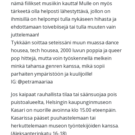
nämä fiilikset musiikin kautta! Mulle on myös
tärkeetä olla helposti lähestyttävä, jollon on
ihmisillä on helpompi tulla nykäseen hihasta ja
ehdottamaan toivebiisejä tai tulla muuten vain
juttelemaan!
Tykkään soittaa seteissäni muun muassa dance
housea, tech housea, 2000 luvun poppia ja queer
pop hittejä, mutta voin työskennellä melkein
minkä tahansa genren kanssa, mikä sopii
parhaiten ympäristöön ja kuulijoille!
IG: @petramaariaa
Jos kaipaat rauhallista tilaa tai säänsuojaa pois
puistoalueelta, Helsingin kaupunginmuseon
Kasari on nuorille avoinna klo 15.00 eteenpäin.
Kasarissa pääset puuhastelemaan tai
herkuttelemaan museon työntekijöiden kanssa.
(Aleksanterinkatu 16-18)