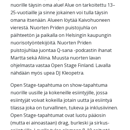
nuorille täysin oma alue! Alue on tarkoitettu 13–
25-vuotiaille ja sinne jokainen voi tulla täysin
omana itsenään. Alueen löytää Kaivohuoneen
vierestä. Nuorten Priden puistojuhla on
päihteetön ja paikalla on Helsingin kaupungin
nuorisotyöntekijöitä. Nuorten Priden
puistojuhlaa juontaa Q-sana -podcastin ihanat
Martta sekä Aliina. Muusta nuorten lavan
ohjelmasta vastaa Open Stage Finland. Lavalla
nähdään myös upea DJ Kleopetra.
Open Stage-tapahtuma on show-tapahtuma
nuorille uusille ja kokeneille esiintyjille, jossa
esiintyjät voivat kokeilla jotain uutta ja esiintyä
tilassa joka on turvallinen, tukeva ja inklusiivinen.
Open Stage-tapahtumat ovat luotu pääosin
(mutta ei ainoastaan) drag, burleski ja sirkus-