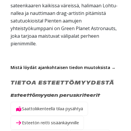
sateenkaaren kaikissa väreissä, halimaan Lohtu-
nallea ja nauttimaan drag-artistin pitämistä
satutuokioista! Pienten aamujen
yhteistyökumppani on Green Planet Astronauts,
joka tarjoaa maistuvat välipalat perheen
pienimmille.
Mistä löydät ajankohtaisen tiedon muutoksista →
TIETOA ESTEETTÖMYYDESTÄ
Esteettömyyden peruskriteerit
Saattoliikenteellä tilaa pysähtyä
Esteetön reitti sisäänkäynnille