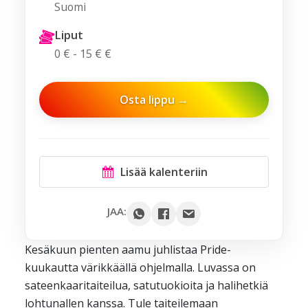
Suomi
Liput
0 € - 15 € €
Osta lippu →
Lisää kalenteriin
Google
JAA:
Outlook
Kesäkuun pienten aamu juhlistaa Pride-
Yahoo
kuukautta värikkäällä ohjelmalla. Luvassa on
iCal / .ics
sateenkaaritaiteilua, satutuokioita ja halihetkiä
lohtunallen kanssa. Tule taiteilemaan