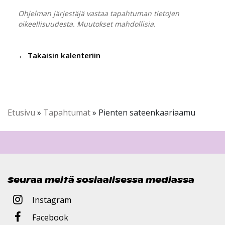
Ohjelman järjestäjä vastaa tapahtuman tietojen
oikeellisuudesta. Muutokset mahdollisia.
← Takaisin kalenteriin
Etusivu
»
Tapahtumat
»
Pienten sateenkaariaamu
Seuraa meitä sosiaalisessa mediassa
Instagram
Facebook