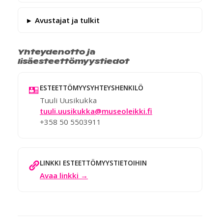
Avustajat ja tulkit
Yhteydenotto ja
lisäesteettömyystiedot
ESTEETTÖMYYSYHTEYSHENKILÖ
Tuuli Uusikukka
tuuli.uusikukka@museoleikki.fi
+358 50 5503911
LINKKI ESTEETTÖMYYSTIETOIHIN
Avaa linkki →