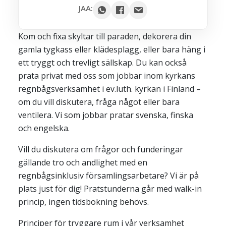
Google
JAA:
Outlook
Kom och fixa skyltar till paraden, dekorera din
Yahoo
gamla tygkass eller klädesplagg, eller bara häng i
iCal / .ics
ett tryggt och trevligt sällskap. Du kan också
prata privat med oss som jobbar inom kyrkans
regnbågsverksamhet i ev.luth. kyrkan i Finland –
om du vill diskutera, fråga något eller bara
ventilera. Vi som jobbar pratar svenska, finska
och engelska.
Vill du diskutera om frågor och funderingar
gällande tro och andlighet med en
regnbågsinklusiv församlingsarbetare? Vi är på
plats just för dig! Pratstunderna går med walk-in
princip, ingen tidsbokning behövs.
Principer för tryggare rum i vår verksamhet