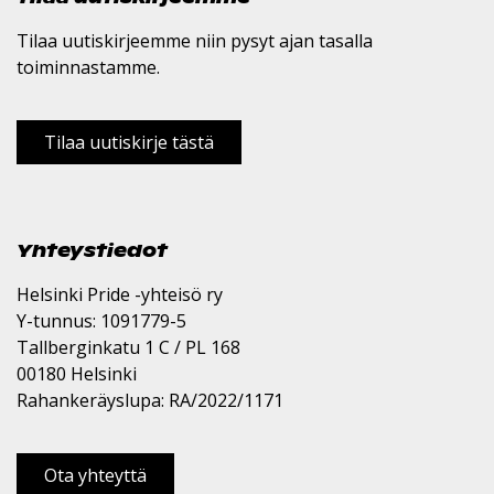
Tilaa uutiskirjeemme niin pysyt ajan tasalla
toiminnastamme.
Tilaa uutiskirje tästä
Yhteystiedot
Helsinki Pride -yhteisö ry
Y-tunnus: 1091779-5
Tallberginkatu 1 C / PL 168
00180 Helsinki
Rahankeräyslupa: RA/2022/1171
Ota yhteyttä