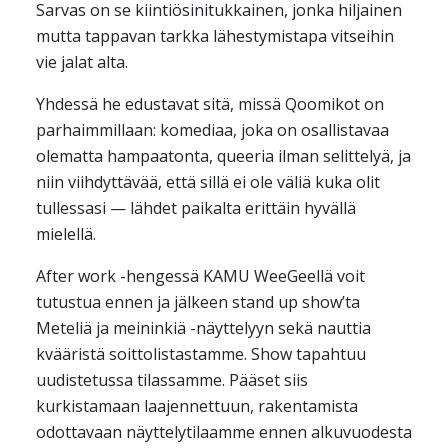
Sarvas on se kiintiösinitukkainen, jonka hiljainen
mutta tappavan tarkka lähestymistapa vitseihin
vie jalat alta.
Yhdessä he edustavat sitä, missä Qoomikot on
parhaimmillaan: komediaa, joka on osallistavaa
olematta hampaatonta, queeria ilman selittelyä, ja
niin viihdyttävää, että sillä ei ole väliä kuka olit
tullessasi — lähdet paikalta erittäin hyvällä
mielellä.
After work -hengessä KAMU WeeGeellä voit
tutustua ennen ja jälkeen stand up show’ta
Meteliä ja meininkiä -näyttelyyn sekä nauttia
kvääristä soittolistastamme. Show tapahtuu
uudistetussa tilassamme. Pääset siis
kurkistamaan laajennettuun, rakentamista
odottavaan näyttelytilaamme ennen alkuvuodesta