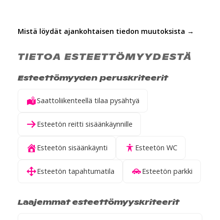
Mistä löydät ajankohtaisen tiedon muutoksista →
TIETOA ESTEETTÖMYYDESTÄ
Esteettömyyden peruskriteerit
Saattoliikenteellä tilaa pysähtyä
Esteetön reitti sisäänkäynnille
Esteetön sisäänkäynti
Esteetön WC
Esteetön tapahtumatila
Esteetön parkki
Laajemmat esteettömyyskriteerit