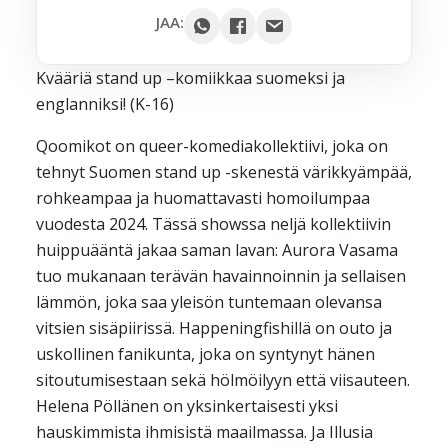
Google
JAA:
Outlook
Kvääriä stand up –komiikkaa suomeksi ja
Yahoo
englanniksi! (K-16)
iCal / .ics
Qoomikot on queer-komediakollektiivi, joka on
tehnyt Suomen stand up -skenestä värikkyämpää,
rohkeampaa ja huomattavasti homoilumpaa
vuodesta 2024. Tässä showssa neljä kollektiivin
huippuääntä jakaa saman lavan: Aurora Vasama
tuo mukanaan terävän havainnoinnin ja sellaisen
lämmön, joka saa yleisön tuntemaan olevansa
vitsien sisäpiirissä. Happeningfishillä on outo ja
uskollinen fanikunta, joka on syntynyt hänen
sitoutumisestaan sekä hölmöilyyn että viisauteen.
Helena Pöllänen on yksinkertaisesti yksi
hauskimmista ihmisistä maailmassa. Ja Illusia