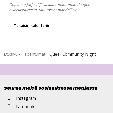
Ohjelman järjestäjä vastaa tapahtuman tietojen
oikeellisuudesta. Muutokset mahdollisia.
← Takaisin kalenteriin
Etusivu
»
Tapahtumat
»
Queer Community Night
Seuraa meitä sosiaalisessa mediassa
Instagram
Facebook