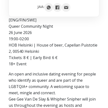
Google
JAA:
Outlook
[ENG/FIN/SWE]
Yahoo
Queer Community Night
iCal / .ics
26 June 2026
19:00-02:00
HOB Helsinki | House of beer, Capellan Puistotie
2, 00540 Helsinki
Tickets: 8 € | Early Bird: 6 €
18+ Event
An open and inclusive dating evening for people
who identify as queer and are part of the
LGBTQIA+ community. A welcoming space to
meet, mingle and connect.
Gee Gee Van De Slay & Whipher Snipher will join
us throughout the evening as hosts and