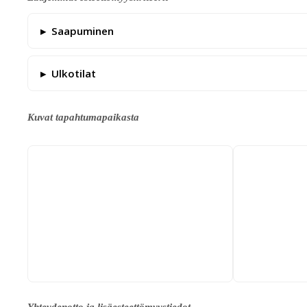
Saapuminen
Ulkotilat
Kuvat tapahtumapaikasta
Yhteydenotto ja lisäesteettömyystiedot