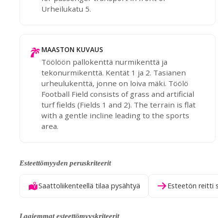
Urheilukatu 5.
MAASTON KUVAUS
Töölöön pallokenttä nurmikenttä ja
tekonurmikenttä. Kentät 1 ja 2. Tasianen
urheulukenttä, jonne on loiva mäki. Töölö
Football Field consists of grass and artificial
turf fields (Fields 1 and 2). The terrain is flat
with a gentle incline leading to the sports
area.
Esteettömyyden peruskriteerit
Saattoliikenteellä tilaa pysähtyä
Esteetön reitti 
Laajemmat esteettömyyskriteerit