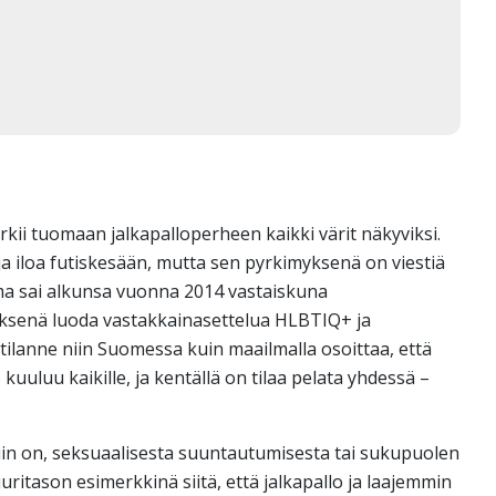
rkii tuomaan jalkapalloperheen kaikki värit näkyviksi.
ja iloa futiskesään, mutta sen pyrkimyksenä on viestiä
a sai alkunsa vuonna 2014 vastaiskuna
yksenä luoda vastakkainasettelua HLBTIQ+ ja
ilanne niin Suomessa kuin maailmalla osoittaa, että
 kuuluu kaikille, ja kentällä on tilaa pelata yhdessä –
 kuin on, seksuaalisesta suuntautumisesta tai sukupuolen
itason esimerkkinä siitä, että jalkapallo ja laajemmin