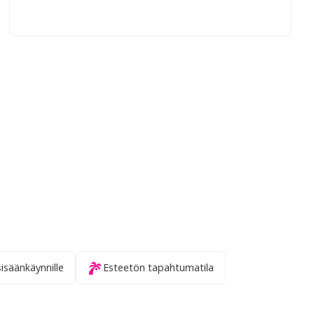
sisäänkäynnille
Esteetön tapahtumatila