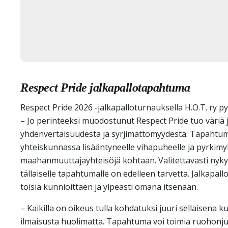
Respect Pride jalkapallotapahtuma
Respect Pride 2026 -jalkapalloturnauksella H.O.T. ry py
– Jo perinteeksi muodostunut Respect Pride tuo väriä 
yhdenvertaisuudesta ja syrjimättömyydestä. Tapahtum
yhteiskunnassa lisääntyneelle vihapuheelle ja pyrkim
maahanmuuttajayhteisöjä kohtaan. Valitettavasti nykyt
tällaiselle tapahtumalle on edelleen tarvetta. Jalkapallo
toisia kunnioittaen ja ylpeästi omana itsenään.
– Kaikilla on oikeus tulla kohdatuksi juuri sellaisena
ilmaisusta huolimatta. Tapahtuma voi toimia ruohonjuur