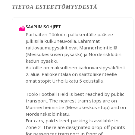
TIETOA ESTEETTÖMYYDESTÄ
SAAPUMISOHJEET
Parhaiten Töölöön pallokentälle pääsee
julkisilla kulkuneuvoilla. Lähimmät
raitiovaumupysäkit ovat Mannerheintiellä
(Messukeskusen pysäkki) ja Nordensklödin
kadun pysäkki.
Autoille on maksullinen kadunvarsipysäköinti
2. alue. Pallokentälää on saattoliikenteelle
omat stopit Urheilukatu 5 edustalla.
Töölö Football Field is best reached by public
transport. The nearest tram stops are on
Mannerheimintie (Messukeskus stop) and on
Nordenskiöldinkatu.
For cars, paid street parking is available in
Zone 2. There are designated drop-off points
for passenger transport in front of