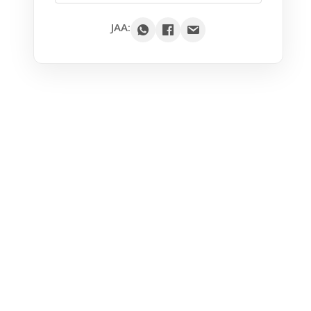
Google
JAA:
Outlook
Yahoo
iCal / .ics