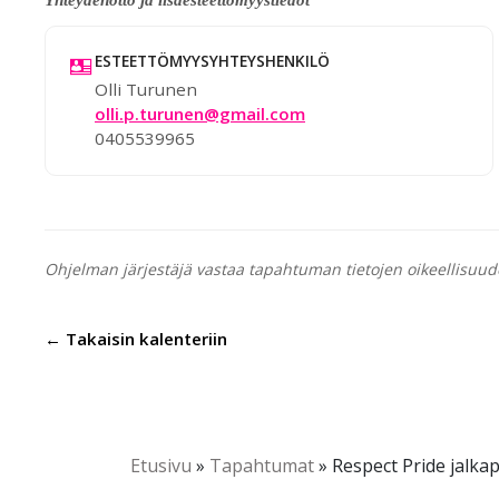
ESTEETTÖMYYSYHTEYSHENKILÖ
Olli Turunen
olli.p.turunen@gmail.com
0405539965
Ohjelman järjestäjä vastaa tapahtuman tietojen oikeellisuud
← Takaisin kalenteriin
Etusivu
»
Tapahtumat
»
Respect Pride jalk