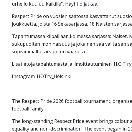
urheilu kuuluu kaikille”, Häyhtiö jatkaa.
Respect Pride on vuosien saatossa kasvattanut suosio
joukkuetta, joista 16 Sekasarjassa, 18 Naisten sarjassa
Tapahtumassa kilpaillaan kolmessa sarjassa: Naiset,
sukupuolten moninaisuus ja jokainen saa valita sen sa
sopivimmalta tai vähiten väärältä.
Lisätietoja tapahtumasta ja ilmoittautuminen: H.O.T ry:n
Instagram: HOTry_Helsinki
The Respect Pride 2026 football tournament, organised 
football family.
The long-standing Respect Pride event brings colour 
equality and non-discrimination. The event began in 2