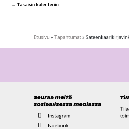
← Takaisin kalenteriin
Etusivu
»
Tapahtumat
»
Sateenkaarikirjavi
Seuraa meitä
Ti
sosiaalisessa mediassa
Tila
Instagram
toi
Facebook