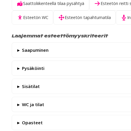
Saattoliikenteellä tilaa pysähtyä
Esteetön reitti 
Esteetön WC
Esteetön tapahtumatila
I
Laajemmat esteettömyyskriteerit
Saapuminen
Pysäköinti
Sisätilat
WC ja tilat
Opasteet