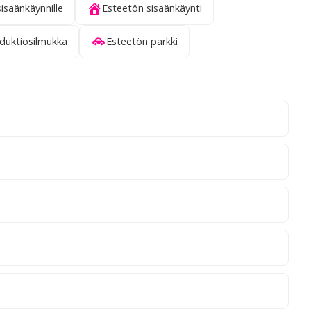
sisäänkäynnille
Esteetön sisäänkäynti
nduktiosilmukka
Esteetön parkki