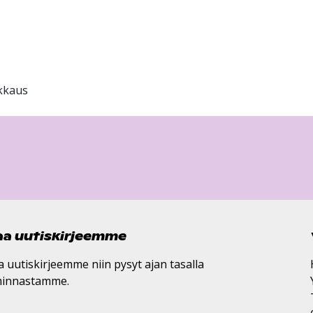
nkkaus
laa uutiskirjeemme
a uutiskirjeemme niin pysyt ajan tasalla
minnastamme.