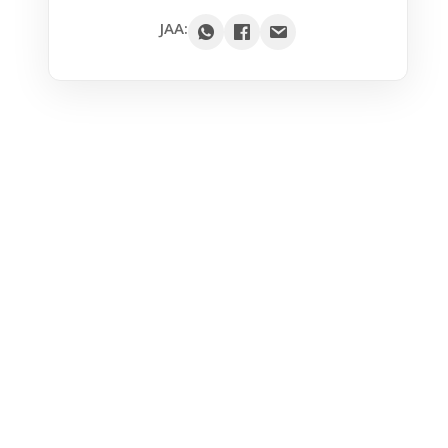
Google
JAA:
Outlook
Yahoo
iCal / .ics