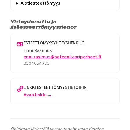
Aistiesteettömyys
Yhteydenotto ja
lisäesteettömyystiedot
ESTEETTÖMYYSYHTEYSHENKILÖ
Enni Rasimus
enni.rasimus@sateenkaariperheet.fi
0504654775
LINKKI ESTEETTÖMYYSTIETOIHIN
Avaa linkki →
Ohjelman järjestäjä vastaa tapahtuman tietojen