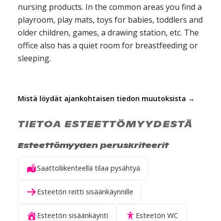
nursing products. In the common areas you find a
playroom, play mats, toys for babies, toddlers and
older children, games, a drawing station, etc. The
office also has a quiet room for breastfeeding or
sleeping.
Mistä löydät ajankohtaisen tiedon muutoksista →
TIETOA ESTEETTÖMYYDESTÄ
Esteettömyyden peruskriteerit
Saattoliikenteellä tilaa pysähtyä
Esteetön reitti sisäänkäynnille
Esteetön sisäänkäynti
Esteetön WC