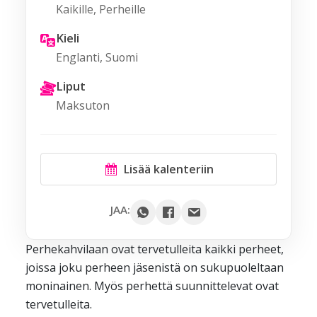
Kaikille, Perheille
Kieli
Englanti, Suomi
Liput
Maksuton
Lisää kalenteriin
Google
JAA:
Outlook
Perhekahvilaan ovat tervetulleita kaikki perheet,
Yahoo
joissa joku perheen jäsenistä on sukupuoleltaan
iCal / .ics
moninainen. Myös perhettä suunnittelevat ovat
tervetulleita.