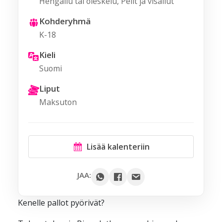
Hengailu tai oleskelu, Pelit ja visailut
Kohderyhmä
K-18
Kieli
Suomi
Liput
Maksuton
Lisää kalenteriin
Google
JAA:
Outlook
Kenelle pallot pyörivät?
Yahoo