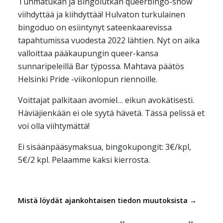
Tuhmatukan ja Bingolutkan queerbingo-show
iCal / .ics
viihdyttää ja kiihdyttää! Hulvaton turkulainen
bingoduo on esiintynyt sateenkaarevissa
tapahtumissa vuodesta 2022 lähtien. Nyt on aika
valloittaa pääkaupungin queer-kansa
sunnaripeleillä Bar tÿpossa. Mahtava päätös
Helsinki Pride -viikonlopun riennoille.
Voittajat palkitaan avomiel… eikun avokätisesti.
Häviäjienkään ei ole syytä hävetä. Tässä pelissä et
voi olla viihtymättä!
Ei sisäänpääsymaksua, bingokupongit: 3€/kpl,
5€/2 kpl. Pelaamme kaksi kierrosta.
Mistä löydät ajankohtaisen tiedon muutoksista →