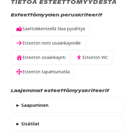
TIETOA ESTEETTÖMYYDESTÄ
Esteettömyyden peruskriteerit
Saattoliikenteellä tilaa pysähtyä
Esteetön reitti sisäänkäynnille
Esteetön sisäänkäynti
Esteetön WC
Esteetön tapahtumatila
Laajemmat esteettömyyskriteerit
Saapuminen
Sisätilat