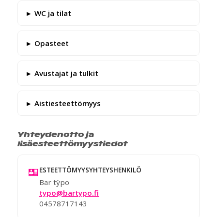
WC ja tilat
Opasteet
Avustajat ja tulkit
Aistiesteettömyys
Yhteydenotto ja
lisäesteettömyystiedot
ESTEETTÖMYYSYHTEYSHENKILÖ
Bar tÿpo
typo@bartypo.fi
04578717143