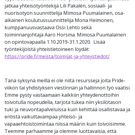
jatkaa yhteisötyöntekijä Lili Pakalén, sosiaali- ja
nuorisotyön suunnittelija Mimosa Puumalainen, osa-
aikainen koulutussuunnittelija Mona Heimonen,
kumppanuusvastaava Ossi Lehto sekä
toiminnanjohtaja Aaro Horsma. Mimosa Puumalainen
on opintovapaalla 1.10.2019-31.1.2020. Lisää
työntekijöistä yhteistietoineen löydät:
https://pride.fi/meista/toimijat-ja-yhteystiedot/
Tänä syksynä meillä ei ole niitä resursseja joita Pride-
viikon tai yhdistyksen viestinnän ja hallinnon työ vaatisi.
Emme pysty vastaamaan kaikkiin yhteydenottoihin
toivotulla nopeudella, tarjota tukea niin yksilötason
tuki ja neuvontapalveluissa kuin kehittää osallistavaa ja
entistä vaikuttavampaa yhteisö- ja
vapaaehtoistoimintaa niissä määrin kuin toivoisimme.
Teemme parhaamme ja olemme luottavaisia, että