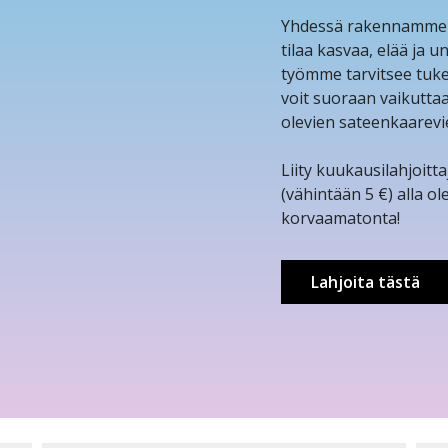
Yhdessä rakennamme va
tilaa kasvaa, elää ja 
työmme tarvitsee tukea
voit suoraan vaikutta
olevien sateenkaarevi
Liity kuukausilahjoitt
(vähintään 5 €) alla ol
korvaamatonta!
Lahjoita tästä