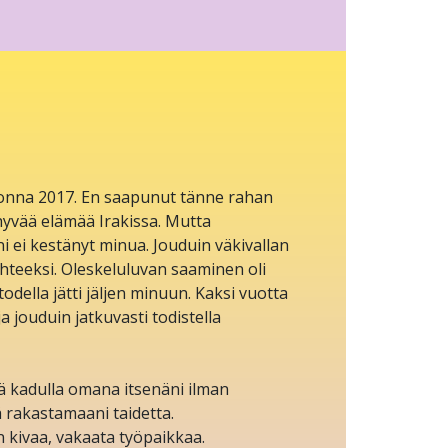
uonna 2017. En saapunut tänne rahan
 hyvää elämää Irakissa. Mutta
i ei kestänyt minua. Jouduin väkivallan
teeksi. Oleskeluluvan saaminen oli
odella jätti jäljen minuun. Kaksi vuotta
 jouduin jatkuvasti todistella
 kadulla omana itsenäni ilman
 rakastamaani taidetta.
n kivaa, vakaata työpaikkaa.