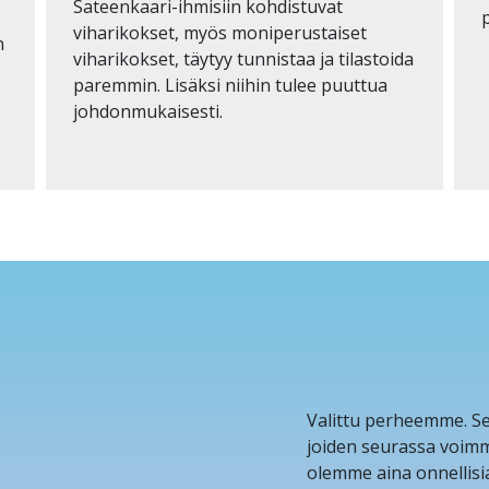
Sateenkaari-ihmisiin kohdistuvat
p
viharikokset, myös moniperustaiset
n
viharikokset, täytyy tunnistaa ja tilastoida
paremmin. Lisäksi niihin tulee puuttua
johdonmukaisesti.
Valittu perheemme. Se
joiden seurassa voimm
olemme aina onnellisi