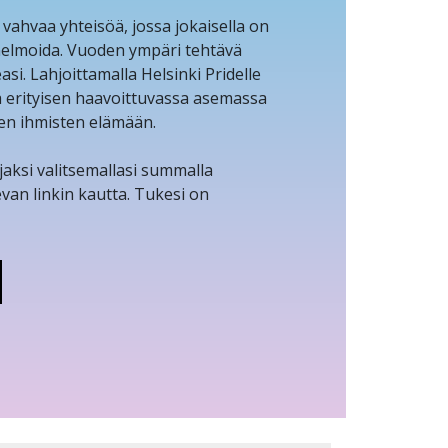
hvaa yhteisöä, jossa jokaisella on
unelmoida. Vuoden ympäri tehtävä
si. Lahjoittamalla Helsinki Pridelle
a erityisen haavoittuvassa asemassa
en ihmisten elämään.
ajaksi valitsemallasi summalla
evan linkin kautta. Tukesi on