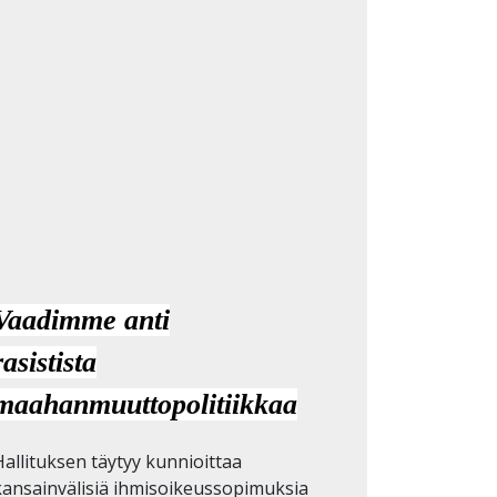
Vaadimme anti
rasistista
maahanmuuttopolitiikkaa
Hallituksen täytyy kunnioittaa
kansainvälisiä ihmisoikeussopimuksia