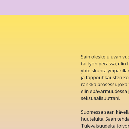
Sain oleskeluluvan v
tai työn perässä, elin
yhteiskunta ympärillän
ja tappouhkausten koh
rankka prosessi, joka t
elin epävarmuudessa ja
seksuaalisuuttani.
Suomessa saan kävellä
huuteluita. Saan tehdä
Tulevaisuudelta toivo