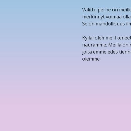
Valittu perhe on meill
merkinnyt voimaa olla
Se on mahdollisuus ilm
Kyllä, olemme itkenee
nauramme. Meillä on ra
joita emme edes tien
olemme.